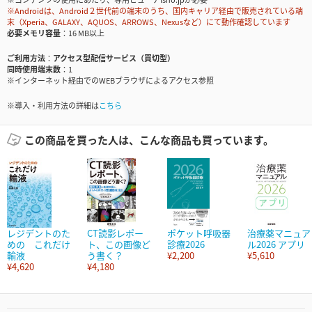
※Androidは、Android２世代前の端末のうち、国内キャリア経由で販売されている端
末（Xperia、GALAXY、AQUOS、ARROWS、Nexusなど）にて動作確認しています
必要メモリ容量
16 MB以上
ご利用方法
アクセス型配信サービス（買切型）
同時使用端末数
1
※インターネット経由でのWEBブラウザによるアクセス参照
※導入・利用方法の詳細は
こちら
この商品を買った人は、こんな商品も買っています。
レジデントのた
CT読影レポー
ポケット呼吸器
治療薬マニュア
めの これだけ
ト、この画像ど
診療2026
ル2026 アプリ
輸液
う書く？
¥2,200
¥5,610
¥4,620
¥4,180