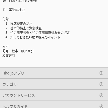
10 血液・尿以外の検査
11 薬物の検査
付録
1 臨床検査の基本
2 基本的検査と緊急検査
3 特定健康診査と特定保健指導対象者の選定
4 知っておきたい検体採取のポイント
索引
記号・数字・欧文索引
和文索引
isho.jpアプリ
カテゴリー
アカウントサービス
ヘルプ＆ガイド