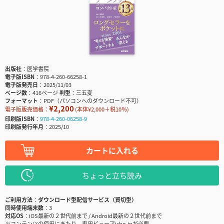
出版社
医学書院
電子版ISBN
978-4-260-66258-1
電子版発売日
2025/11/03
ページ数
416ページ
判型
三五変
フォーマット
PDF（パソコンへのダウンロード不可）
¥2,200
電子版販売価格：
(本体¥2,000＋税10％)
印刷版ISBN
978-4-260-06258-9
印刷版発行年月
2025/10
カートに入れる
ちょっと立ち読み
ご利用方法
ダウンロード型配信サービス（買切型）
同時使用端末数
3
対応OS
iOS最新の２世代前まで / Android最新の２世代前まで
※コンテンツの使用にあたり、専用ビューアisho.jpが必要