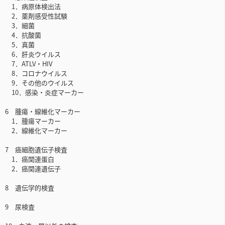
1．病原体検出法
2．薬剤感受性試験
3．細菌
4．抗酸菌
5．真菌
6．肝炎ウイルス
7．ATLV・HIV
8．コロナウイルス
9．その他のウイルス
10．感染・炎症マーカー
6 腫瘍・線維化マーカー
1．腫瘍マーカー
2．線維化マーカー
7 癌細胞遺伝子検査
1．癌関連蛋白
2．癌関連遺伝子
8 遺伝学的検査
9 尿検査