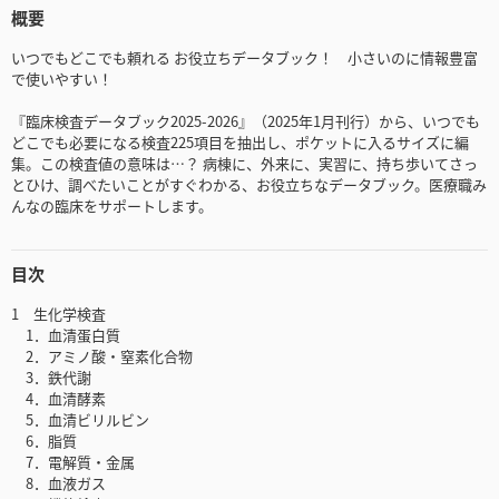
概要
いつでもどこでも頼れる お役立ちデータブック！ 小さいのに情報豊富
で使いやすい！
『臨床検査データブック2025-2026』（2025年1月刊行）から、いつでも
どこでも必要になる検査225項目を抽出し、ポケットに入るサイズに編
集。この検査値の意味は…？ 病棟に、外来に、実習に、持ち歩いてさっ
とひけ、調べたいことがすぐわかる、お役立ちなデータブック。医療職み
んなの臨床をサポートします。
目次
1 生化学検査
1．血清蛋白質
2．アミノ酸・窒素化合物
3．鉄代謝
4．血清酵素
5．血清ビリルビン
6．脂質
7．電解質・金属
8．血液ガス