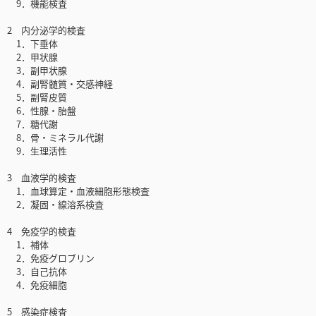
9．機能検査
2 内分泌学的検査
1．下垂体
2．甲状腺
3．副甲状腺
4．副腎髄質・交感神経
5．副腎皮質
6．性腺・胎盤
7．糖代謝
8．骨・ミネラル代謝
9．生理活性
3 血液学的検査
1．血球算定・血液細胞形態検査
2．凝固・線溶系検査
4 免疫学的検査
1．補体
2．免疫グロブリン
3．自己抗体
4．免疫細胞
5 感染症検査