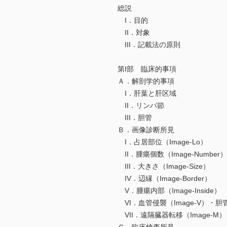
総説
I．目的
II．対象
III．記載法の原則
第I部 臨床的事項
Ａ．解剖学的事項
I．肝葉と肝区域
II．リンパ節
III．胆管
Ｂ．画像診断所見
I．占居部位（Image-Lo）
II．腫瘍個数（Image-Number）
III．大きさ（Image-Size）
IV．辺縁（Image-Border）
V．腫瘍内部（Image-Inside）
VI．血管侵襲（Image-V）・胆管
VII．遠隔臓器転移（Image-M）