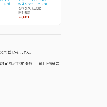
ト 第...
科外来マニュアル 第3版
金城 光代(他編集)
医学書院
¥6,600
どの大改訂が行われた。
瘍学的切除可能性分類」、日本肝癌研究