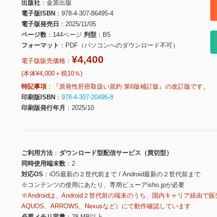
出版社
金原出版
電子版ISBN
978-4-307-86495-4
電子版発売日
2025/11/05
ページ数
144ページ
判型
B5
フォーマット
PDF（パソコンへのダウンロード不可）
¥4,400
電子版販売価格：
(本体¥4,000＋税10％)
特記事項
『原発性肝癌取扱い規約 第6版補訂版』の改訂版です。
印刷版ISBN
978-4-307-20495-8
印刷版発行年月
2025/10
ご利用方法
ダウンロード型配信サービス（買切型）
同時使用端末数
2
対応OS
iOS最新の２世代前まで / Android最新の２世代前まで
※コンテンツの使用にあたり、専用ビューアisho.jpが必要
※Androidは、Android２世代前の端末のうち、国内キャリア経由で販
AQUOS、ARROWS、Nexusなど）にて動作確認しています
必要メモリ容量
28 MB以上