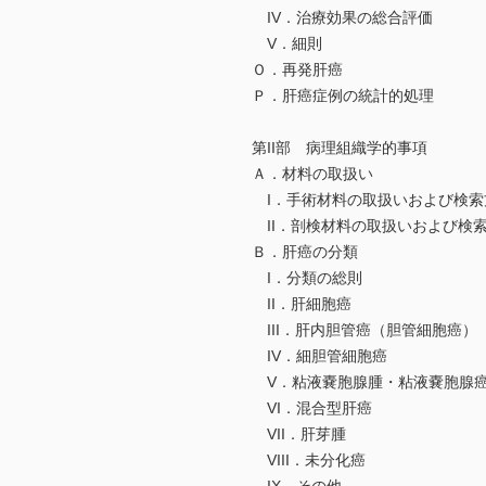
IV．治療効果の総合評価
V．細則
Ｏ．再発肝癌
Ｐ．肝癌症例の統計的処理
第II部 病理組織学的事項
Ａ．材料の取扱い
I．手術材料の取扱いおよび検索
II．剖検材料の取扱いおよび検
Ｂ．肝癌の分類
I．分類の総則
II．肝細胞癌
III．肝内胆管癌（胆管細胞癌）
IV．細胆管細胞癌
V．粘液嚢胞腺腫・粘液嚢胞腺癌
VI．混合型肝癌
VII．肝芽腫
VIII．未分化癌