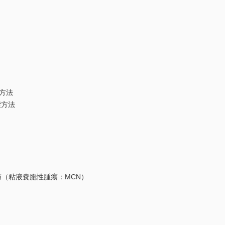
方法
索方法
（粘液嚢胞性腫瘍：MCN）