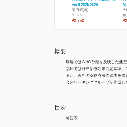
Ver.9 2025-2026
師
岡 秀昭(著)
大
MEDSI
金
¥2,750
¥2
概要
病理ではWHO分類を反映した亜
臨床では肝癌治療効果判定基準、
また、近年の薬物療法の進歩を踏
会のワーキンググループが作成した「
目次
略語表