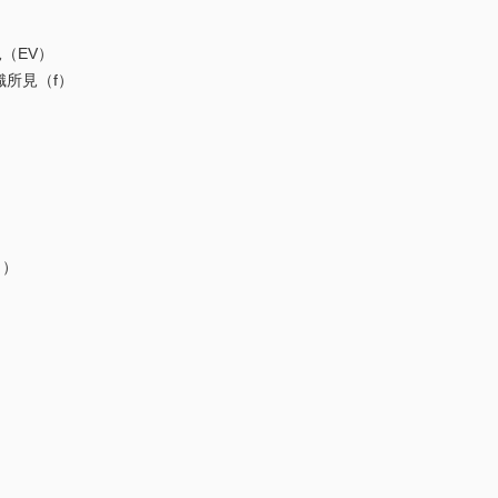
（EV）
織所見（f）
Ｈ）