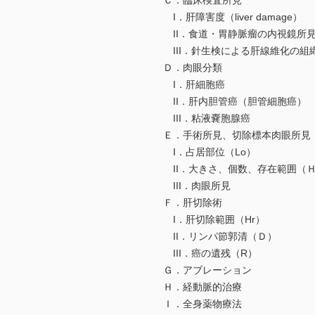
Ｃ．臨床検査所見
I．肝障害度（liver damage）
II．食道・胃静脈瘤の内視鏡所見
III．針生検による肝線維化の組
Ｄ．肉眼分類
I．肝細胞癌
II．肝内胆管癌（胆管細胞癌）
III．粘液嚢胞腺癌
Ｅ．手術所見、切除標本肉眼所見
I．占居部位（Lo）
II．大きさ、個数、存在範囲（
III．肉眼所見
Ｆ．肝切除術
I．肝切除範囲（Hr）
II．リンパ節郭清（Ｄ）
III．癌の遺残（R）
Ｇ．アブレーション
Ｈ．経動脈的治療
Ｉ．全身薬物療法