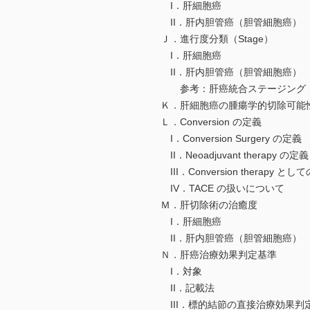
I．肝細胞癌
II．肝内胆管癌（胆管細胞癌）
Ｊ．進行度分類（Stage）
I．肝細胞癌
II．肝内胆管癌（胆管細胞癌）
参考：肝癌統合ステージング
Ｋ．肝細胞癌の腫瘍学的切除可能性分類（E
Ｌ．Conversion の定義
I．Conversion Surgery の定義
II．Neoadjuvant therapy の定義
III．Conversion therap
IV．TACE の扱いについて
Ｍ．肝切除術の治癒度
I．肝細胞癌
II．肝内胆管癌（胆管細胞癌）
Ｎ．肝癌治療効果判定基準
I．対象
II．記載法
III．標的結節の直接治療効果判