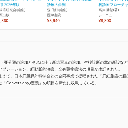
用 2026年版
診療の鉄則
科診療フローチャー
腸癌研究会(編集)
森 信好(編集)
髙岸 勝繁(著)
原出版
医学書院
シーニュ
,860
¥5,940
¥8,800
型・亜分類の追加とそれに伴う新規写真の追加、生検診断の章の新設な
アブレーション、経動脈的治療、全身薬物療法の項目が改訂された。
まえて、日本肝胆膵外科学会との合同事業で提唱された「肝細胞癌の腫
Conversionの定義」の項目を新たに収載している。