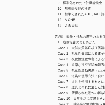
9 標準化された上肢機能検査
10 無視症候群の検査
11 標準化されたADL，IADL評
12 A-ONE
13 介護負担
第V章 動作・行為の障害のある
1 症例報告のまとめかた
Case.1 大脳皮質基底核症候
Case.2 視覚性失認による電
Case.3 視覚性注意障害によ
Case.4 多彩な視空間認知障
Case.5 視覚性運動失調（atax
Case.6 道具の使用方法に合
Case.7 道具を使用する向き
Case.8 道具とそれに適した
Case.9 習得された動作の解放現
Case.10 日常生活に支障をきたす
Case.11 就寝時の病的把握