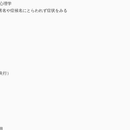
心理学
害名や症候名にとらわれず症状をみる
失行）
用