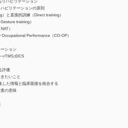
するリハビリテーション
ハビリテーションの原則
g）と直接的訓練（Direct training）
re training）
y（NAT）
ily Occupational Performance（CO-OP）
テーション
TMS,tDCS
る評価
きたいこと
集した情報と臨床面接を統合する
検査の意味
価