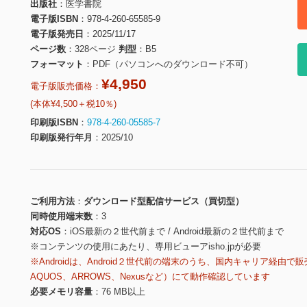
出版社
医学書院
電子版ISBN
978-4-260-65585-9
電子版発売日
2025/11/17
ページ数
328ページ
判型
B5
フォーマット
PDF（パソコンへのダウンロード不可）
¥4,950
電子版販売価格：
(本体¥4,500＋税10％)
印刷版ISBN
978-4-260-05585-7
印刷版発行年月
2025/10
ご利用方法
ダウンロード型配信サービス（買切型）
同時使用端末数
3
対応OS
iOS最新の２世代前まで / Android最新の２世代前まで
※コンテンツの使用にあたり、専用ビューアisho.jpが必要
※Androidは、Android２世代前の端末のうち、国内キャリア経由で販
AQUOS、ARROWS、Nexusなど）にて動作確認しています
必要メモリ容量
76 MB以上