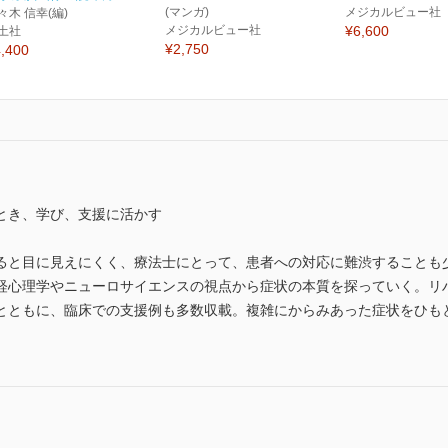
(マンガ)
メジカルビュー社
々木 信幸(編)
メジカルビュー社
¥6,600
土社
¥2,750
,400
とき、学び、支援に活かす
ると目に見えにくく、療法士にとって、患者への対応に難渋することも
経心理学やニューロサイエンスの視点から症状の本質を探っていく。リ
とともに、臨床での支援例も多数収載。複雑にからみあった症状をひも