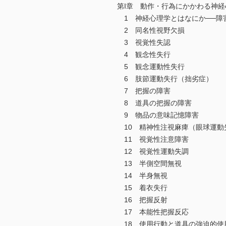
第I章 動作・行為にかかわる神経
1 神経心理学とはなにか──障
2 同名性視野欠損
3 視覚性失認
4 観念性失行
5 観念運動性失行
6 肢節運動失行（拙劣症）
7 把握の障害
8 道具の把握の障害
9 物品の意味記憶障害
10 精神性注視麻痺（眼球運動
11 視覚性注意障害
12 視覚性運動失調
13 半側空間無視
14 半身無視
15 着衣失行
16 把握反射
17 本能性把握反応
18 使用行動と道具の強迫的使