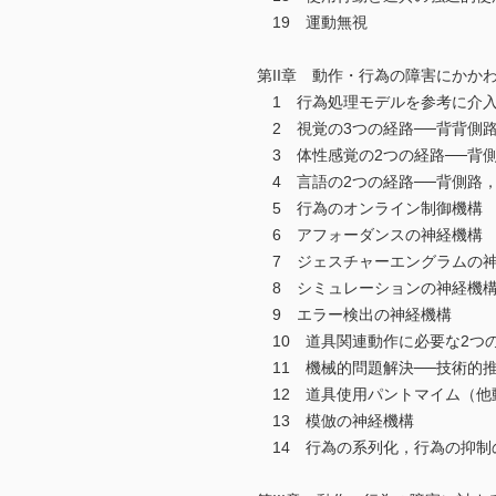
19 運動無視
第II章 動作・行為の障害にかか
1 行為処理モデルを参考に介入
2 視覚の3つの経路──背背側
3 体性感覚の2つの経路──背
4 言語の2つの経路──背側路
5 行為のオンライン制御機構
6 アフォーダンスの神経機構
7 ジェスチャーエングラムの
8 シミュレーションの神経機
9 エラー検出の神経機構
10 道具関連動作に必要な2つ
11 機械的問題解決──技術的
12 道具使用パントマイム（他
13 模倣の神経機構
14 行為の系列化，行為の抑制