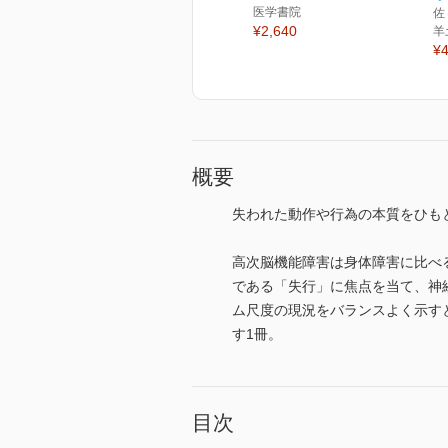
医学書院
佐
¥2,640
羊
¥4
概要
失われた動作や行為の本質をひも
高次脳機能障害は身体障害に比べ
である「失行」に焦点を当て、神
ム尺度の現況をバランスよく示す
す1冊。
目次