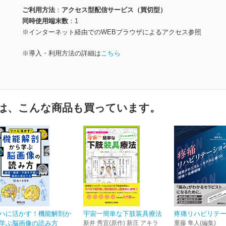
ご利用方法
アクセス型配信サービス（買切型）
同時使用端末数
1
※インターネット経由でのWEBブラウザによるアクセス参照
※導入・利用方法の詳細は
こちら
は、こんな商品も買っています。
ハに活かす！機能解剖か
宇宙一簡単な下肢装具療法
疼痛リハビリテ
学ぶ脳画像の読み方
新井 秀宜(原作) 新庄 アキラ
重藤 隼人(編集)