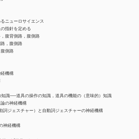
わるニューロサイエンス
の指針を定める
路，腹背側路，腹側路
側路，腹側路
，腹側路
神経機構
構
の知識──道具の操作の知識，道具の機能の（意味的）知識
推論の神経機構
動詞ジェスチャー）と自動詞ジェスチャーの神経機構
の神経機構