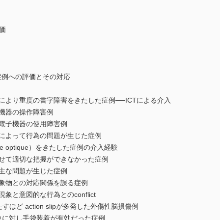
価
症例への評価とその対応
群により重度の書字障害をきたした症例──ICTによる介入
子機器の操作障害例
る電子機器の使用障害例
害によって行為の問題が生じた症例
ie optique）をきたした症例の介入経験
わせて適切な把握ができなかった症例
に主な問題が生じた症例
対象物との対応関係を誤る症例
象と意図的な行為とのconflict
ほど action slipが多発した外傷性脳損傷例
現象に対し手袋装着が有効だった症例