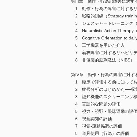
第III章 動作・行為の障害に対
1 動作・行為の障害に対するリ
2 戦略的訓練（Strategy trainin
3 ジェスチャートレーニング（Gestu
4 Naturalistic Action Therap
5 Cognitive Orientation to da
6 工学機器を用いた介入
7 着衣障害に対するリハビリ
8 非侵襲的脳刺激法（NIBS）──r
第IV章 動作・行為の障害に対す
1 臨床で評価する前に知ってお
2 症候分析のはじめかた──収
3 認知機能のスクリーニング
4 言語的な問題の評価
5 視力・視野・眼球運動の評
6 視覚認知の評価
7 視覚-運動協調の評価
8 道具使用（行為）の評価