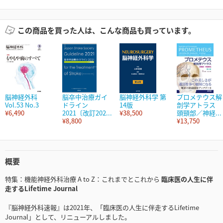
この商品を買った人は、こんな商品も買っています。
脳神経外科
脳卒中治療ガイ
脳神経外科学 第
プロメテウス解
Vol.53 No.3
ドライン
14版
剖学アトラス
¥6,490
2021〔改訂202...
¥38,500
頭頸部／神経...
¥8,800
¥13,750
概要
特集：機能神経外科治療 A to Z：これまでとこれから
臨床医の人生に伴
走するLifetime Journal
『脳神経外科速報』は2021年、「臨床医の人生に伴走するLifetime
Journal」として、リニューアルしました。