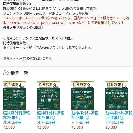
同時使用端末数
3
対応OS
iOS最新の２世代前まで / Android最新の２世代前まで
※コンテンツの使用にあたり、専用ビューアisho.jpが必要
※Androidは、Android２世代前の端末のうち、国内キャリア経由で販売されている端
末（Xperia、GALAXY、AQUOS、ARROWS、Nexusなど）にて動作確認しています
必要メモリ容量
40 MB以上
ご利用方法
アクセス型配信サービス（買切型）
同時使用端末数
1
※インターネット経由でのWEBブラウザによるアクセス参照
※導入・利用方法の詳細は
こちら
巻号一覧
脳神経外科速報
脳神経外科速報
脳神経外科速報
脳神経外科速報
2026年4号
2026年3号
2026年2号
2026年1号
2026年4号
2026年3号
2026年2号
2026年1号
¥3,080
¥3,080
¥3,080
¥3,080