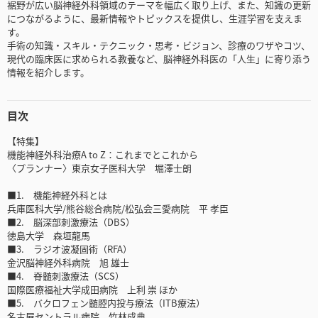
裾野が広い脳神経外科領域のテーマを幅広く取り上げ、また、知識の更新
につながるように、最新情報やトピックスを提供し、生涯学習を支えま
す。
手術の知識・スキル・テクニック・思考・ビジョン、診療のワザやコツ、
現代の臨床医に求められる教養など、脳神経外科医の「人生」に寄り添う
情報を紹介します。
目次
【特集】
機能神経外科治療A to Z：これまでとこれから
〈プランナー〉東京女子医科大学 堀澤士朗
■1. 機能神経外科とは
兵庫医科大学/熊谷総合病院/松弘会三愛病院 平 孝臣
■2. 脳深部刺激療法（DBS）
徳島大学 森垣龍馬
■3. ラジオ波凝固術（RFA）
金沢脳神経外科病院 旭 雄士
■4. 脊髄刺激療法（SCS）
国際医療福祉大学成田病院 上利 崇 ほか
■5. バクロフェン髄腔内投与療法（ITB療法）
名古屋セントラル病院 竹林成典