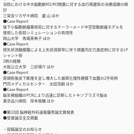
当院における中大脳動脈M2/M3閉塞に対する血行再建術の治療成績の検
討
三栄会ツカザキ病院 盧 山 ほか
●Case Report
後下小脳動脈瘤塞栓術に対するテーラーメード中空型動脈瘤モデルを
使用した術前シミュレーションの有用性
岡山大学 馬場芙希子 ほか
●Case Report
傍矢状洞髄膜腫による上矢状洞狭窄に伴う頭蓋内圧亢進症例に対するLP
シャント術
2例の経験
大阪公立大学 三好瑛介 ほか
●Case Report
穿頭術後皮下膨隆を呈し増大した器質化慢性硬膜下血腫の2手術例
門司メディカルセンター 太田浩嗣 ほか
●Case Report
脳生検組織のPCRにより迅速に診断したトキソプラズマ脳炎
東京品川病院 岸本俊輔 ほか
●第22回 脳神経外科速報優秀論文賞発表
●受賞論文全文掲載
・投稿論文のお知らせ