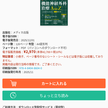
出版社
メディカ出版
電子版ISBN
電子版発売日
2025/12/01
ページ数
120ページ
判型
A4変形判
フォーマット
PDF（パソコンへのダウンロード不可）
¥2,970
電子版販売価格：
(本体¥2,700＋税10％)
特記事項
小冊子、ページ番号のないシート・シールなどは電子版には収載しており
ません。
掲載内容は発行当時の情報です。ご了承ください。
印刷版ISBN
978-4-8404-8604-0
印刷版発行年月
2025/11
カートに入れる
ちょっと立ち読み
ご利用方法
ダウンロード型配信サービス（買切型）