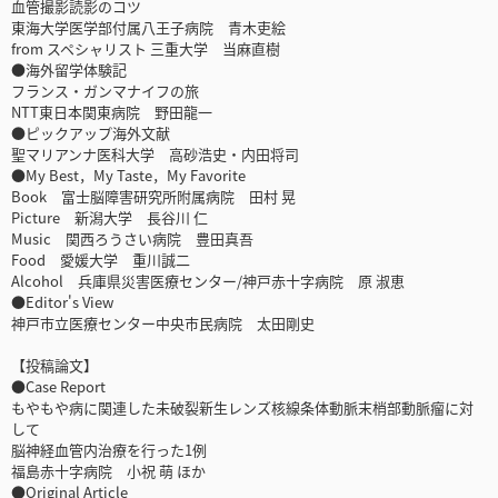
血管撮影読影のコツ
東海大学医学部付属八王子病院 青木吏絵
from スペシャリスト 三重大学 当麻直樹
●海外留学体験記
フランス・ガンマナイフの旅
NTT東日本関東病院 野田龍一
●ピックアップ海外文献
聖マリアンナ医科大学 高砂浩史・内田将司
●My Best，My Taste，My Favorite
Book 富士脳障害研究所附属病院 田村 晃
Picture 新潟大学 長谷川 仁
Music 関西ろうさい病院 豊田真吾
Food 愛媛大学 重川誠二
Alcohol 兵庫県災害医療センター/神戸赤十字病院 原 淑恵
●Editor's View
神戸市立医療センター中央市民病院 太田剛史
【投稿論文】
●Case Report
もやもや病に関連した未破裂新生レンズ核線条体動脈末梢部動脈瘤に対
して
脳神経血管内治療を行った1例
福島赤十字病院 小祝 萌 ほか
●Original Article