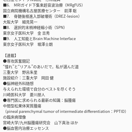
■6. MRIガイド下集束超音波治療（MRgFUS）
国立病院機構名古屋医療センター 前澤 聡
■7. 脊髄後根進入部破壊術（DREZ-lesion）
大阪大学 細見晃一
■8. 選択的末梢神経縮小術（SPN）
東京女子医科大学 金 吉秀
■9. 人工知能とBrain Machine Interface
東京女子医科大学 堀澤士朗
【連載】
●専攻医奮闘記
“憧れ”と“リアル”のあいだで，私が選んだ道
三重大学 野呂朱里
施設紹介：三重大学 岡田 健
●脳神経外科随想
与えられた環境で自分のベストを尽くそう
川崎医科大学 菱川朋人
●専門医に求められる最新の知識：脳腫瘍
中間型松果体実質腫瘍
（pineal parenchymal tumor of intermediate differentiation：PPTID）
の臨床病理像
宮崎大学/九州脳腫瘍研究会 山下真治 ほか
●脳血管内治療エッセンス