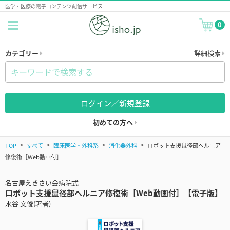
医学・医療の電子コンテンツ配信サービス
0
カテゴリー
詳細検索
ログイン／新規登録
初めての方へ
TOP
すべて
臨床医学・外科系
消化器外科
ロボット支援鼠径部ヘルニア
修復術［Web動画付］
名古屋えきさい会病院式
ロボット支援鼠径部ヘルニア修復術［Web動画付］【電子版】
水谷 文俊(著者)