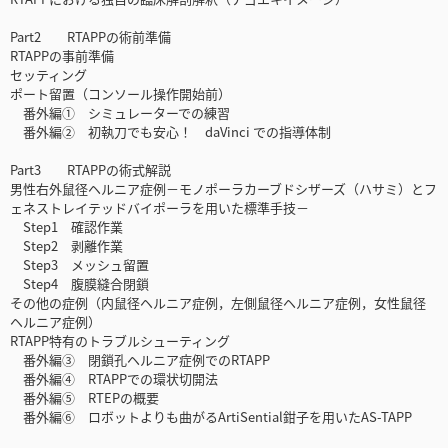
Part2 RTAPPの術前準備
RTAPPの事前準備
セッティング
ポート留置（コンソール操作開始前）
番外編① シミュレーターでの練習
番外編② 初執刀でも安心！ daVinci での指導体制
Part3 RTAPPの術式解説
男性右外鼠径ヘルニア症例－モノポーラカーブドシザーズ（ハサミ）とフ
ェネストレイテッドバイポーラを用いた標準手技－
Step1 確認作業
Step2 剥離作業
Step3 メッシュ留置
Step4 腹膜縫合閉鎖
その他の症例（内鼠径ヘルニア症例，左側鼠径ヘルニア症例，女性鼠径
ヘルニア症例）
RTAPP特有のトラブルシューティング
番外編③ 閉鎖孔ヘルニア症例でのRTAPP
番外編④ RTAPPでの環状切開法
番外編⑤ RTEPの概要
番外編⑥ ロボットよりも曲がるArtiSential鉗子を用いたAS-TAPP