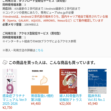
ご利用方法
ダウンロード型配信サービス（買切型）
同時使用端末数
3
対応OS
iOS最新の２世代前まで / Android最新の２世代前まで
※コンテンツの使用にあたり、専用ビューアisho.jpが必要
※Androidは、Android２世代前の端末のうち、国内キャリア経由で販売されている端
末（Xperia、GALAXY、AQUOS、ARROWS、Nexusなど）にて動作確認しています
必要メモリ容量
108 MB以上
ご利用方法
アクセス型配信サービス（買切型）
同時使用端末数
1
※インターネット経由でのWEBブラウザによるアクセス参照
※導入・利用方法の詳細は
こちら
この商品を買った人は、こんな商品も買っています。
感染症プラチナ
胃癌取扱い規約
婦人科骨盤内手
臨床外科
マニュアル Ver.9
第16版
術解剖アトラス
Vol.81 No.1
2025-2026
¥4,400
¥22,000
¥5,940
¥2,750