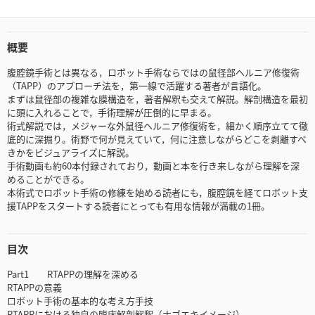
概要
腹腔鏡手術とは異なる，ロボット手術ならではの鼠径部ヘルニア修復術
（TAPP）のアプローチ法を，第一線で活躍する著者が言語化。
まずは鼠径部の複雑な膜構造を，著者解釈も交えて解説。解剖構造を最初
に頭に入れることで，手術理解が圧倒的に早まる。
術式解説では，メジャーな外鼠径ヘルニア修復術を，細かく順序立てて徹
底的に深掘り。術野で何が見えていて，何に注意しながらどこを剥離すべ
きかをビジュアライズに解説。
手術動画も約60本付録されており，動画と本を行き来しながら理解を深
めることができる。
本術式でロボット手術の修練を始める読者にも，腹腔鏡を経てロボット支
援TAPPをスタートする読者にとっても有用な情報が満載の1冊。
目次
Part1 RTAPPの理解を深める
RTAPPの意義
ロボット手術の基本的な考え方手技
RTAPPにおける独自の臨床解剖解釈（ナゴエキイメージ）