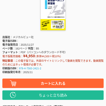
出版社
メジカルビュー社
電子版ISBN
電子版発売日
2025/11/27
ページ数
162ページ
判型
B5
フォーマット
PDF（パソコンへのダウンロード不可）
¥4,950
電子版販売価格：
(本体¥4,500＋税10％)
特記事項
この電子版では，外部のサイトとリンクして動画を閲覧できます。動画閲覧
のためにはネット環境が必要です。
印刷版ISBN
978-4-7583-2421-2
印刷版発行年月
2025/11
カートに入れる
ちょっと立ち読み