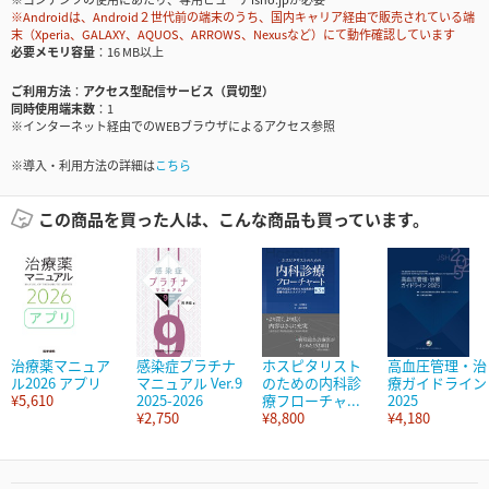
※Androidは、Android２世代前の端末のうち、国内キャリア経由で販売されている端
末（Xperia、GALAXY、AQUOS、ARROWS、Nexusなど）にて動作確認しています
必要メモリ容量
16 MB以上
ご利用方法
アクセス型配信サービス（買切型）
同時使用端末数
1
※インターネット経由でのWEBブラウザによるアクセス参照
※導入・利用方法の詳細は
こちら
この商品を買った人は、こんな商品も買っています。
治療薬マニュア
感染症プラチナ
ホスピタリスト
高血圧管理・治
ル2026 アプリ
マニュアル Ver.9
のための内科診
療ガイドライン
¥5,610
2025-2026
療フローチャ...
2025
¥2,750
¥8,800
¥4,180