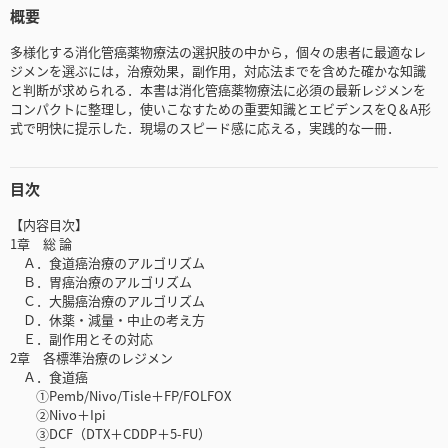
概要
多様化する消化管癌薬物療法の選択肢の中から，個々の患者に最適なレ
ジメンを選ぶには，治療効果，副作用，対応法までを含めた確かな知識
と判断が求められる．本書は消化管癌薬物療法に必須の最新レジメンを
コンパクトに整理し，使いこなすための重要知識とエビデンスをQ＆A形
式で明快に提示した．現場のスピード感に応える，実践的な一冊．
目次
【内容目次】
1章 総 論
Ａ．食道癌治療のアルゴリズム
Ｂ．胃癌治療のアルゴリズム
Ｃ．大腸癌治療のアルゴリズム
Ｄ．休薬・減量・中止の考え方
Ｅ．副作用とその対応
2章 各標準治療のレジメン
Ａ．食道癌
①Pemb/Nivo/Tisle＋FP/FOLFOX
②Nivo＋Ipi
③DCF（DTX＋CDDP＋5-FU）