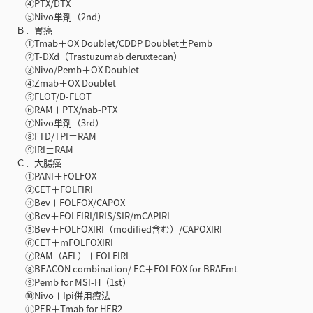
④PTX/DTX
⑤Nivo単剤（2nd）
Ｂ．胃癌
①Tmab＋OX Doublet/CDDP Doublet±Pemb
②T-DXd（Trastuzumab deruxtecan）
③Nivo/Pemb＋OX Doublet
④Zmab＋OX Doublet
⑤FLOT/D-FLOT
⑥RAM＋PTX/nab-PTX
⑦Nivo単剤（3rd）
⑧FTD/TPI±RAM
⑨IRI±RAM
Ｃ．大腸癌
①PANI＋FOLFOX
②CET＋FOLFIRI
③Bev＋FOLFOX/CAPOX
④Bev＋FOLFIRI/IRIS/SIR/mCAPIRI
⑤Bev＋FOLFOXIRI（modified含む）/CAPOXIRI
⑥CET＋mFOLFOXIRI
⑦RAM（AFL）＋FOLFIRI
⑧BEACON combination/ EC＋FOLFOX for BRAFmt
⑨Pemb for MSI-H（1st）
⑩Nivo＋Ipi併用療法
⑪PER＋Tmab for HER2