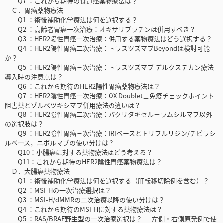
Q7 ：これから期待の食道癌薬物療法は？
Ｃ．胃癌薬物療法
Q1 ：術後補助化学療法は何を選択する？
Q2 ：高齢者胃癌一次治療：オキサリプラチンは併用すべき？
Q3 ：HER2陽性胃癌一次治療：併用する薬物療法はどう選択する？
Q4 ：HER2陽性胃癌二次治療：トラスツズマブBeyondは検討可能
か？
Q5 ：HER2陽性胃癌三次治療：トラスツズマブ デルクステカン療法
導入時の注意点は？
Q6 ：これから期待のHER2陽性胃癌薬物療法は？
Q7 ：HER2陰性胃癌一次治療：OX Doublet±免疫チェックポイント
阻害薬とゾルべツキシマブ併用療法の違いは？
Q8 ：HER2陰性胃癌二次治療：パクリタキセル＋ラムシルマブ以外
の選択肢は？
Q9 ：HER2陰性胃癌三次治療：IRIベースとトリフルリジン/チピラシ
ルベース，ニボルマブの使い分けは？
Q10：小腸癌に対する薬物療法はどう考える？
Q11：これから期待のHER2陰性胃癌薬物療法は？
Ｄ．大腸癌薬物療法
Q1 ：術後補助化学療法は何を選択する（肝転移切除例を含む）？
Q2 ：MSI-Hの一次治療選択は？
Q3 ：MSI-H/dMMRの二次治療以降の使い分けは？
Q4 ：これから期待のMSI-Hに対する薬物療法は？
Q5 ：RAS/BRAF野生型の一次治療選択は？ ― 左側・右側原発例で使