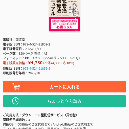
出版社
南江堂
電子版ISBN
978-4-524-21859-2
電子版発売日
2025/11/17
ページ数
320ページ
判型
A5
フォーマット
PDF（パソコンへのダウンロード不可）
¥4,730
電子版販売価格：
(本体¥4,300＋税10％)
印刷版ISBN
978-4-524-21858-5
印刷版発行年月
2025/10
カートに入れる
ちょっと立ち読み
ご利用方法
ダウンロード型配信サービス（買切型）
同時使用端末数
3
対応OS
iOS最新の２世代前まで / Android最新の２世代前まで
※コンテンツの使用にあたり、専用ビューアisho.jpが必要