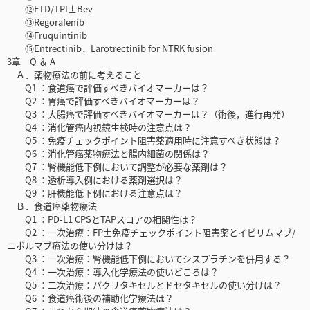
⑫FTD/TPI±Bev
⑬Regorafenib
⑭Fruquintinib
⑮Entrectinib，Larotrectinib for NTRK fusion
3章 Q ＆ A
Ａ．薬物療法の前に考えること
Q1 ：食道癌で評価すべきバイオマーカーは？
Q2 ：胃癌で評価すべきバイオマーカーは？
Q3 ：大腸癌で評価すべきバイオマーカーは？（術後，進行再発）
Q4 ：消化管癌内視鏡生検時の注意点は？
Q5 ：免疫チェックポイント阻害薬適用時に注意すべき状態は？
Q6 ：消化管癌薬物療法と腸内細菌の関係は？
Q7 ：腎機能低下例において調整が必要な薬剤は？
Q8 ：透析導入例における薬剤選択は？
Q9 ：肝機能低下例における注意点は？
Ｂ．食道癌薬物療法
Q1 ：PD-L1 CPSとTAPスコアの相関性は？
Q2 ：一次治療：FP±免疫チェックポイント阻害薬とイピリムマブ/
ニボルマブ療法の使い分けは？
Q3 ：一次治療：腎機能低下例においてシスプラチンを併用する？
Q4 ：一次治療：導入化学療法の使いどころは？
Q5 ：二次治療：パクリタキセルとドセタキセルの使い分けは？
Q6 ：食道癌術後の補助化学療法は？