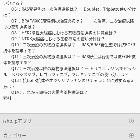
い分ける？
Q6 ：RAS変異例の一次治療選択は？ ― Doublet，Tripletの使い分け
は？
Q7 ：BRAFV600E変異例の治療選択は？ ― 一次治療，二次治療以降
での薬剤選択は？
Q8 ：HER2陽性大腸癌における薬物療法選択の注意点は？
Q9 ：NTRK大腸癌における薬物療法の使い分けは？
Q10：二次治療の薬物療法選択は？ ― RAS/BRAF野生型では抗EGFR
抗体を投与する？
Q11：三次治療の薬物療法選択は？ ― RAS野生型右側では抗EGFR抗
体を投与する？
Q12：三次治療以降の薬物療法選択は？ ― トリフルリジン/チピラシ
ル±ベバシズマブ，レゴラフェニブ，フルキンチニブの使い分けは？
Q13：抗EGFR抗体やオキサリプラチンのリチャレンジに対する考え
方は？
Q14：これから期待の大腸癌薬物療法は？
索引
isho.jpアプリ
カテゴリー