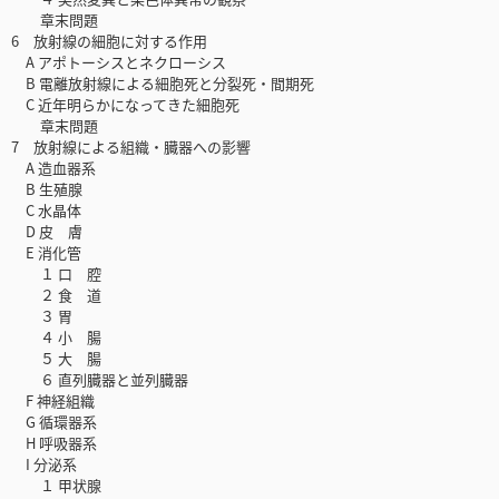
章末問題
6 放射線の細胞に対する作用
A アポトーシスとネクローシス
B 電離放射線による細胞死と分裂死・間期死
C 近年明らかになってきた細胞死
章末問題
7 放射線による組織・臓器への影響
A 造血器系
B 生殖腺
C 水晶体
D 皮 膚
E 消化管
１ 口 腔
２ 食 道
３ 胃
４ 小 腸
５ 大 腸
６ 直列臓器と並列臓器
F 神経組織
G 循環器系
H 呼吸器系
I 分泌系
１ 甲状腺