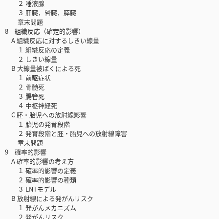
２ 唾液腺
３ 肝臓，腎臓，膵臓
章末問題
8 組織反応（確定的影響）
A 組織反応に対するしきい線量
１ 組織反応の定義
２ しきい線量
B 大線量被ばくによる死
１ 前駆症状
２ 骨髄死
３ 腸管死
４ 中枢神経死
C 胚・胎児への放射線影響
１ 胎児の発育段階
２ 発育段階と胚・胎児への放射線障害
章末問題
9 確率的影響
A 確率的影響の考え方
１ 確率的影響の定義
２ 確率的影響の種類
３ LNTモデル
B 放射線による発がんリスク
１ 発がんメカニズム
２ 発がんリスク