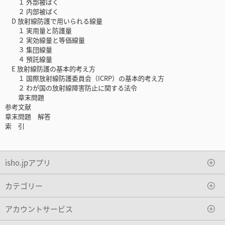
１ 外部被ばく
２ 内部被ばく
D 放射線防護で用いられる線量
１ 実用量と防護量
２ 実効線量と等価線量
３ 集団線量
４ 預託線量
E 放射線防護の基本的考え方
１ 国際放射線防護委員会（ICRP）の基本的考え方
２ わが国の放射線障害防止に関する法令
章末問題
参考文献
章末問題 解答
索 引
isho.jpアプリ
カテゴリー
アカウントサービス