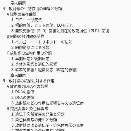
章末問題
4 放射線の生物作用の理論と分類
A 細胞の生存曲線
１ コロニー形成法
２ 標的理論，ヒット理論，LQモデル
３ 亜致死損傷（SLD）回復と潜在的致死損傷（PLD）回復
B 細胞の放射線感受性
１ ベルゴニー・トリボンドーの法則
２ 細胞動態による分類
C 放射線の生物作用の分類
１ 早期反応と後期反応
２ 身体的影響と遺伝的影響
３ 確率的影響と組織反応（確定的影響）
章末問題
5 放射線の核酸に対する作用
A 放射線のDNAへの影響
１ DNAの損傷
２ DNAの修復
３ 放射線などの作用に影響を与える遺伝病
B 突然変異と染色体異常
１ 遺伝子突然変異の発生と分類
２ 染色体異常の発生と分類
３ 放射線による遺伝子・染色体異常の発生
４ 突然変異と染色体異常の観察