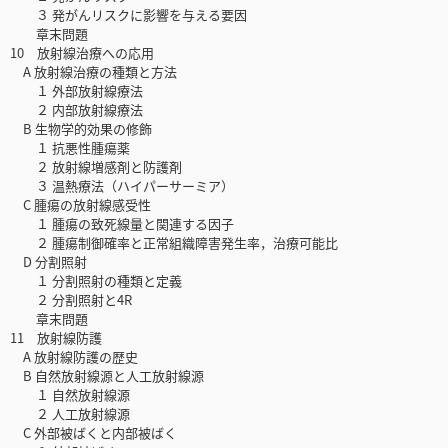
３ 発がんリスクに影響を与える要因
章末問題
10 放射線治療への応用
A 放射線治療の種類と方法
１ 外部放射線療法
２ 内部放射線療法
B 生物学的効果の修飾
１ 抗悪性腫瘍薬
２ 放射線増感剤と防護剤
３ 温熱療法（ハイパーサーミア）
C 腫瘍の放射線感受性
１ 腫瘍の致死線量と関連する因子
２ 腫瘍制御確率と正常組織障害発生率，治療可能比
D 分割照射
１ 分割照射の種類と定義
２ 分割照射と4R
章末問題
11 放射線防護
A 放射線防護の歴史
B 自然放射線源と人工放射線源
１ 自然放射線源
２ 人工放射線源
C 外部被ばくと内部被ばく