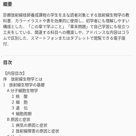
概要
診療放射線技師養成課程の学生を主な読者対象とする放射線生物学の教
科書．カラーイラストや表を効果的に使用し，初学者にも理解しやすい
構成とした．「この章で学ぶこと」「章末問題」で自己学習にも役立つ
工夫をしている．関連する科目への橋渡しや，アドバンスな内容はコラ
ムで区別した．スマートフォンまたはタブレットで閲覧できる電子版
付．
目次
【内容目次】
序 放射線生物学とは
1 放射線生物学の基礎
A 分子細胞生物学
１ 核 酸
２ 細 胞
３ 遺 伝
４ 細胞周期
B 原因と症状
１ 病気の原因と症状
２ 放射線障害の原因と症状