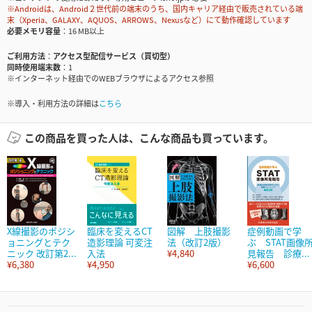
※Androidは、Android２世代前の端末のうち、国内キャリア経由で販売されている端
末（Xperia、GALAXY、AQUOS、ARROWS、Nexusなど）にて動作確認しています
必要メモリ容量
16 MB以上
ご利用方法
アクセス型配信サービス（買切型）
同時使用端末数
1
※インターネット経由でのWEBブラウザによるアクセス参照
※導入・利用方法の詳細は
こちら
この商品を買った人は、こんな商品も買っています。
X線撮影のポジシ
臨床を変えるCT
図解 上肢撮影
症例動画で学
ョニングとテク
造影理論 可変注
法（改訂2版）
ぶ STAT画像
ニック 改訂第2...
入法
¥4,840
見報告 診療...
¥6,380
¥4,950
¥6,600