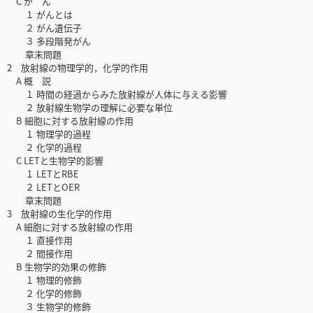
C が ん
１ がんとは
２ がん遺伝子
３ 多段階発がん
章末問題
2 放射線の物理学的，化学的作用
A 概 説
１ 時間の経過からみた放射線が人体に与える影響
２ 放射線生物学の理解に必要な単位
B 細胞に対する放射線の作用
１ 物理学的過程
２ 化学的過程
C LETと生物学的影響
１ LETとRBE
２ LETとOER
章末問題
3 放射線の生化学的作用
A 細胞に対する放射線の作用
１ 直接作用
２ 間接作用
B 生物学的効果の修飾
１ 物理的修飾
２ 化学的修飾
３ 生物学的修飾