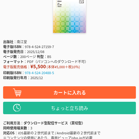
出版社
南江堂
電子版ISBN
978-4-524-27159-7
電子版発売日
2025/12/08
ページ数
200ページ
判型
B5
フォーマット
PDF（パソコンへのダウンロード不可）
¥5,500
電子版販売価格：
(本体¥5,000＋税10％)
印刷版ISBN
978-4-524-20488-5
印刷版発行年月
2025/12
カートに入れる
ちょっと立ち読み
ご利用方法
ダウンロード型配信サービス（買切型）
同時使用端末数
3
対応OS
iOS最新の２世代前まで / Android最新の２世代前まで
※コンテンツの使用にあたり、専用ビューアisho.jpが必要