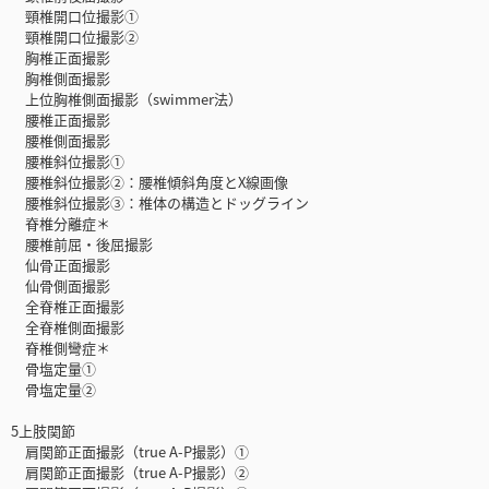
頸椎開口位撮影①
頸椎開口位撮影②
胸椎正面撮影
胸椎側面撮影
上位胸椎側面撮影（swimmer法）
腰椎正面撮影
腰椎側面撮影
腰椎斜位撮影①
腰椎斜位撮影②：腰椎傾斜角度とX線画像
腰椎斜位撮影③：椎体の構造とドッグライン
脊椎分離症＊
腰椎前屈・後屈撮影
仙骨正面撮影
仙骨側面撮影
全脊椎正面撮影
全脊椎側面撮影
脊椎側彎症＊
骨塩定量①
骨塩定量②
5上肢関節
肩関節正面撮影（true A-P撮影）①
肩関節正面撮影（true A-P撮影）②