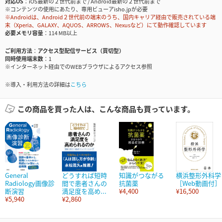
対応OS
iOS最新の２世代前まで / Android最新の２世代前まで
※コンテンツの使用にあたり、専用ビューアisho.jpが必要
※Androidは、Android２世代前の端末のうち、国内キャリア経由で販売されている端
末（Xperia、GALAXY、AQUOS、ARROWS、Nexusなど）にて動作確認しています
必要メモリ容量
114 MB以上
ご利用方法
アクセス型配信サービス（買切型）
同時使用端末数
1
※インターネット経由でのWEBブラウザによるアクセス参照
※導入・利用方法の詳細は
こちら
この商品を買った人は、こんな商品も買っています。
General
どうすれば短時
知識がつながる
横浜整形外科学
Radiology画像診
間で患者さんの
抗菌薬
［Web動画付］
断演習
満足度を高め...
¥4,400
¥16,500
¥5,940
¥2,860