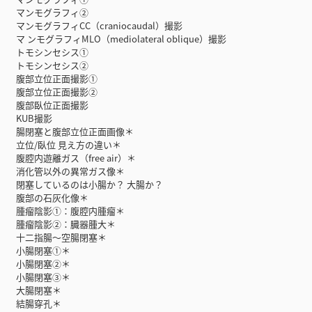
マンモグラフィ②
マンモグラフィCC（craniocaudal）撮影
マ ンモグラフィMLO（mediolateral oblique）撮影
トモシンセシス①
トモシンセシス②
腹部立位正面撮影①
腹部立位正面撮影②
腹部臥位正面撮影
KUB撮影
腸閉塞と腹部立位正面画像＊
立位/臥位 見え方の違い＊
腹腔内遊離ガス（free air）＊
消化管以外の異常ガス像＊
閉塞しているのは小腸か？ 大腸か？
腹部の石灰化像＊
腫瘤陰影①：腹腔内腫瘤＊
腫瘤陰影②：臓器腫大＊
十二指腸〜空腸閉塞＊
小腸閉塞①＊
小腸閉塞②＊
小腸閉塞③＊
大腸閉塞＊
結腸穿孔＊