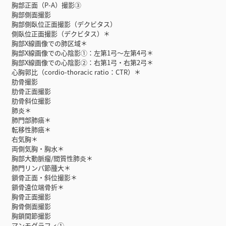
胸部正面（P-A）撮影③
胸部側面撮影
胸部側臥位正面撮影（デクビタス）
側臥位正面撮影（デクビタス）＊
胸部X線画像での肺区域＊
胸部X線画像での心陰影①：左第1弓〜左第4弓＊
胸部X線画像での心陰影②：右第1弓・右第2弓＊
心胸郭比（cordio-thoracic ratio：CTR）＊
肋骨撮影
肋骨正面撮影
肋骨斜位撮影
肺炎＊
肺門部肺癌＊
転移性肺癌＊
右気胸＊
両側気胸・胸水＊
胸部大動脈瘤/間質性肺炎＊
肺門リンパ節腫大＊
鎖骨正面・斜位撮影＊
鎖骨遠位端骨折＊
胸骨正面撮影
胸骨側面撮影
胸鎖関節撮影
マンモグラフィ①