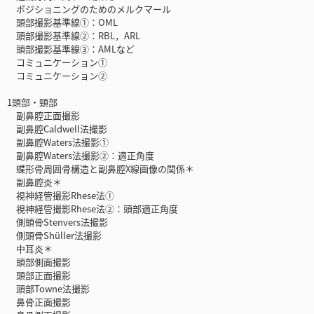
ポジショニングのためのメルクマール
頭部撮影基準線①：OML
頭部撮影基準線②：RBL，ARL
頭部撮影基準線③：AMLなど
コミュニケーション①
コミュニケーション②
1頭部・頸部
副鼻腔正面撮影
副鼻腔Caldwell法撮影
副鼻腔Waters法撮影①
副鼻腔Waters法撮影②：適正角度
蝶形骨周囲骨構造と副鼻腔X線画像の関係＊
副鼻腔炎＊
視神経管撮影Rhese法①
視神経管撮影Rhese法②：頭部適正角度
側頭骨Stenvers法撮影
側頭骨Shüller法撮影
中耳炎＊
頭部側面撮影
頭部正面撮影
頭部Towne法撮影
鼻骨正面撮影