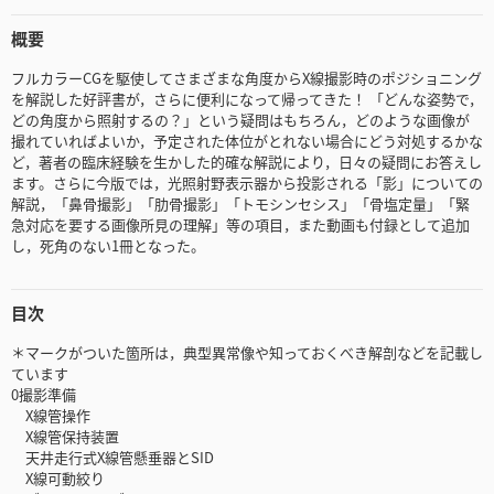
概要
フルカラーCGを駆使してさまざまな角度からX線撮影時のポジショニング
を解説した好評書が，さらに便利になって帰ってきた！ 「どんな姿勢で，
どの角度から照射するの？」という疑問はもちろん，どのような画像が
撮れていればよいか，予定された体位がとれない場合にどう対処するかな
ど，著者の臨床経験を生かした的確な解説により，日々の疑問にお答えし
ます。さらに今版では，光照射野表示器から投影される「影」についての
解説，「鼻骨撮影」「肋骨撮影」「トモシンセシス」「骨塩定量」「緊
急対応を要する画像所見の理解」等の項目，また動画も付録として追加
し，死角のない1冊となった。
目次
＊マークがついた箇所は，典型異常像や知っておくべき解剖などを記載し
ています
0撮影準備
X線管操作
X線管保持装置
天井走行式X線管懸垂器とSID
X線可動絞り