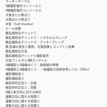
ブッキーテーブル
X線撮影操作コンソール①
X線撮影操作コンソール②
大焦点と小焦点①
大焦点と小焦点②
半影（half shadow）
ヒール効果
散乱線除去グリッド①
散乱線除去グリッド②：リスホルムブレンデ
散乱線除去グリッド③：ブッキーブレンデ
散 乱線の発生と要因，光電効果とコンプトン効果
散乱線除去方法
散乱線除去グリッドと撮影条件
付加フィルタとX線スペクトル
X線撮影とX線被ばく①：放射線の特徴
X線撮影とX線被ばく②： 一般撮影の診断参考レベル（DRLs）
撮影補助具①
撮影補助具②
解剖学的正位①：全身
解剖学的正位②：四肢
X線入射方向に対する体位
運動方向に関する用語①
運動方向に関する用語②
運動方向に関する用語③