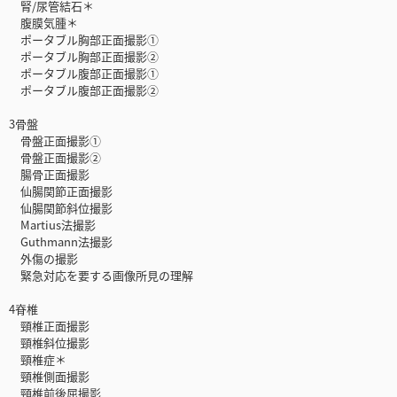
腎/尿管結石＊
腹膜気腫＊
ポータブル胸部正面撮影①
ポータブル胸部正面撮影②
ポータブル腹部正面撮影①
ポータブル腹部正面撮影②
3骨盤
骨盤正面撮影①
骨盤正面撮影②
腸骨正面撮影
仙腸関節正面撮影
仙腸関節斜位撮影
Martius法撮影
Guthmann法撮影
外傷の撮影
緊急対応を要する画像所見の理解
4脊椎
頸椎正面撮影
頸椎斜位撮影
頸椎症＊
頸椎側面撮影
頸椎前後屈撮影