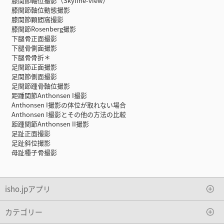
膝関節軸位撮影（Skyline-view）
膝関節軸位動態撮影
膝関節顆間窩撮影
膝関節Rosenberg撮影
下腿骨正面撮影
下腿骨側面撮影
下腿骨骨折＊
足関節正面撮影
足関節側面撮影
足関節踵骨軸位撮影
距踵関節Anthonsen I撮影
Anthonsen I撮影の体位が取れない場合
Anthonsen I撮影とその他の方法の比較
距踵関節Anthonsen II撮影
足趾正面撮影
足趾斜位撮影
母趾種子骨撮影
isho.jpアプリ
カテゴリー