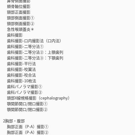
鼻骨側面撮影
頬骨軸位撮影
頸部正面撮影
頸部側面撮影①
頸部側面撮影②
急性喉頭蓋炎＊
歯科撮影
歯科撮影-口内撮影法（口内法）
歯科撮影-二等分法①
歯科撮影-二等分法②：上顎歯列
歯科撮影-二等分法③：下顎歯列
歯科撮影-平行法
歯科撮影-咬翼法
歯科撮影-咬合法
歯科撮影-10枚法
歯科パノラマ撮影①
歯科パノラマ撮影②
頭部X線規格撮影（cephalography）
顎関節開口/閉口撮影①
顎関節開口/閉口撮影②
2胸部・腹部
胸部正面（P-A）撮影①
胸部正面（P-A）撮影②