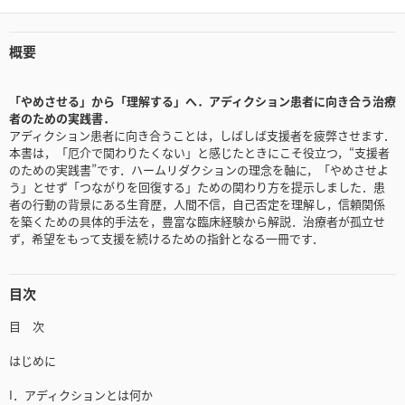
概要
「やめさせる」から「理解する」へ．アディクション患者に向き合う治療
者のための実践書．
アディクション患者に向き合うことは，しばしば支援者を疲弊させます．
本書は，「厄介で関わりたくない」と感じたときにこそ役立つ，“支援者
のための実践書”です．ハームリダクションの理念を軸に，「やめさせよ
う」とせず「つながりを回復する」ための関わり方を提示しました．患
者の行動の背景にある生育歴，人間不信，自己否定を理解し，信頼関係
を築くための具体的手法を，豊富な臨床経験から解説．治療者が孤立せ
ず，希望をもって支援を続けるための指針となる一冊です．
目次
目 次
はじめに
I．アディクションとは何か