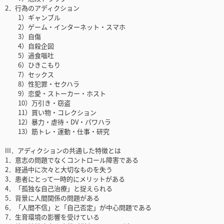
2．行為のアディクション
1）ギャンブル
2）ゲーム・インターネット・スマホ
3）自傷
4）自殺企図
5）過食嘔吐
6）ひきこもり
7）セックス
8）性犯罪・セクハラ
9）恋愛・ストーカー・ホスト
10）万引き・窃盗
11）買い物・コレクション
12）暴力・虐待・DV・パワハラ
13）筋トレ・運動・仕事・研究
III．アディクションの共通した特徴とは
1．意志の問題でなくコントロール障害である
2．経過中に次々と大切なものを失う
3．患者にとって一時的にメリットがある
4．「孤独な自己治療」と捉えられる
5．背景に人間関係の問題がある
6．「人間不信」と「自己否定」が中心問題である
7．生育環境の影響を受けている