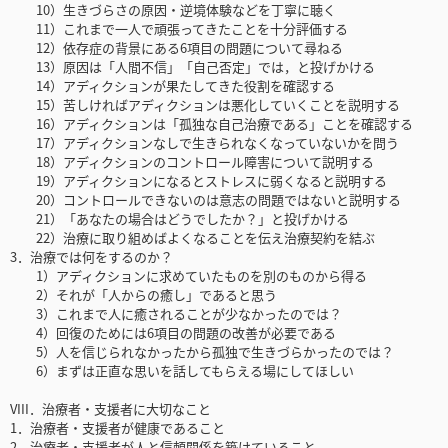
10）生きづらさの原因・逆境体験などを丁寧に聴く
11）これまで一人で頑張ってきたことを十分評価する
12）依存症の背景にある6項目の問題について尋ねる
13）原因は「人間不信」「自己否定」では，と投げかける
14）アディクションが果たしてきた役割を確認する
15）苦しければアディクションは悪化していくことを説明する
16）アディクションは「孤独な自己治療である」ことを確認する
17）アディクションなしで生きられなくなっていないかを問う
18）アディクションのコントロール障害について説明する
19）アディクションになるとストレスに弱くなると説明する
20）コントロールできないのは意志の問題ではないと説明する
21）「あなたの場合はどうでしたか？」と投げかける
22）治療に取り組めばよくなることを伝え治療契約を結ぶ
3．治療では何をするのか？
1）アディクションに求めていたものを別のものから得る
2）それが「人からの癒し」であると思う
3）これまで人に癒されることが少なかったのでは？
4）回復のためには6項目の問題の改善が必要である
5）人を信じられなかったから孤独で生きづらかったのでは？
6）まずは正直な思いを話してもらえる場にしてほしい
VIII．治療者・支援者に大切なこと
1．治療者・支援者が健康であること
2．治療者・支援者が人と信頼関係を築けていること