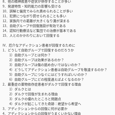
8．他の精神疾患や症状が併存することが多い
9．発達特性・知的能力の影響も受ける
10．誤解と偏見でみられ責められることが多い
11．犯罪につながり罰せられることも多い
12．家族内での葛藤が大きくなり溝が深まる
13．自助グループや回復施設が有効である
14．認知行動療法など集団での治療が基本である
15．人とのかかわりにおいて回復する
IV．厄介なアディクション患者が回復するために
1．どうして自助グループで回復するのだろうか
1）自助グループとは何か？
2）自助グループは効果があるのか？
3）自助グループは傷の舐め合いではないのか？
4）どうしてアディクション患者は自助グループを敬遠するのか？
5）自助グループにつなぐにはどうすればいいのか？
6）自助グループにどの程度通えばよくなるのか？
2．最重症の薬物依存症患者がダルクで回復する理由
1）ダルクとは
2）ダルクで回復が生まれる理由
3）ダルクの優れたところと問題点
4）ダルクが起こしてきた奇跡：絶望から希望へ
3．アディクションからの回復に何が必要か
4．アディクションからの回復がうまくいかない理由