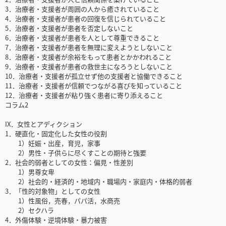
3．治療者・支援者が周囲の人から癒されていること
4．治療者・支援者が患者の回復を信じられていること
5．治療者・支援者が患者を否定しないこと
6．治療者・支援者が患者を人として尊重できること
7．治療者・支援者が患者を無理に変えようとしないこと
8．治療者・支援者が余裕をもって患者とかかわれること
9．治療者・支援者が患者の救世主になろうとしないこと
10．治療者・支援者が孤立せず他の支援者と協働できること
11．治療者・支援者が信頼でつながる喜びを知っていること
12．治療者・支援者が粘り強く患者に寄り添えること
コラム2
IX．女性とアディクション
1．硬直化・固定化した女性の役割
1）妊娠・出産，育児，家事
2）男性・子供らに尽くすことの期待と強要
2．社会的弱者としての女性：偏見・性差別
1）男尊女卑
2）社会的・経済的・地域内・職場内・家庭内・体格的弱者
3．「性的対象物」としての女性
1）性風俗，売春，パパ活，水商売
2）セクハラ
4．外傷体験・逆境体験・暴力被害