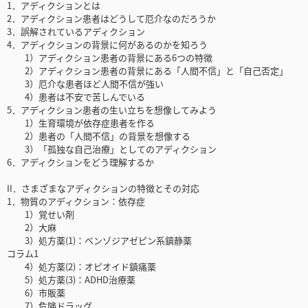
1．アディクションとは
2．アディクション患者はどうして厄介なのだろうか
3．誤解されているアディクション
4．アディクションの背景に何があるのかを知ろう
1）アディクション患者の背景にある6つの特徴
2）アディクション患者の背景にある「人間不信」と「自己否定」
3）厄介な患者ほど人間不信が強い
4）患者は不安で苦しんでいる
5．アディクション患者の生い立ちを想像してみよう
1）生育環境が依存症患者を作る
2）患者の「人間不信」の背景を想像する
3）「孤独な自己治療」としてのアディクション
6．アディクションをどう理解するか
II．さまざまなアディクションの特徴とその対応
1．物質のアディクション：依存症
1）覚せい剤
2）大麻
3）処方薬(1)：ベンゾジアゼピン系鎮静薬
コラム1
4）処方薬(2)：オピオイド鎮痛薬
5）処方薬(3)：ADHD治療薬
6）市販薬
7）危険ドラッグ