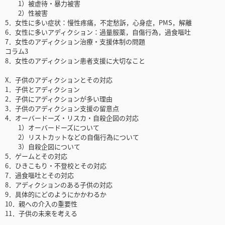
1）被虐待・暴力被害
2）性被害
5．女性に多い症状：慢性疼痛，不定愁訴，心身症，PMS，解離
6．女性に多いアディクション：過量服薬，自傷行為，過食嘔吐
7．女性のアディクション治療・支援体制の問題
コラム3
8．女性のアディクション患者支援に大切なこと
X．子供のアディクションとその対応
1．子供とアディクション
2．子供にアディクションが多い理由
3．子供のアディクション支援の留意点
4．オーバードーズ・リスカ・自殺企図の対応
1）オーバードーズについて
2）リストカットなどの自傷行為について
3）自殺企図について
5．ゲームとその対応
6．ひきこもり・不登校とその対応
7．過食嘔吐とその対応
8．アディクションのある子供の対応
9．具体的にどのようにかかわるか
10．親への介入の重要性
11．子供の未来を考える