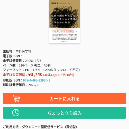
出版社
中外医学社
電子版ISBN
電子版発売日
2025/11/27
ページ数
216ページ
判型
A5判
フォーマット
PDF（パソコンへのダウンロード不可）
¥3,740
電子版販売価格：
(本体¥3,400＋税10％)
印刷版ISBN
978-4-498-22976-1
印刷版発行年月
2025/11
カートに入れる
ちょっと立ち読み
ご利用方法
ダウンロード型配信サービス（買切型）