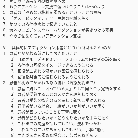
3．まじめで誠実な治療者が陥る罠
4．もうアディクション支援で傷つけ合うことはやめよう
5．患者の「やめない権利を認める」ということの意味
6．「ダメ．ゼッタイ．」至上主義の呪縛を解く
7．かつての依存症病棟で起きていたこと
8．海外のエビデンスやハームリダクションが突きつける現実
9．やめさせなくてよいアディクション支援
VII．具体的にアディクション患者とどうかかわればいいのか
1．患者とかかわる前にしておきたいこと
1）自助グループやセミナー・フォーラムで回復者の話を聴く
2）依存症の回復をイメージできるようになる
3）回復が生まれる温かい雰囲気を感じられる
4）回復を楽観的に信じられるようになれる
2．患者と初めてかかわる際の流れ（治療契約まで）
1）患者に対して「困っている人」として向き合う覚悟をする
2）患者が受診することの大変さを理解しておく
3）患者の受診を歓迎の意を表して親切に受け入れる
4）同伴者がいる場合，一緒がいいか別がいいか聞く
5）患者が困っていることを丁寧に聴く
6）患者がどうしたいか・どうなりたいかを丁寧に聴く
7）これまでの病歴を話してもらい，流れをつかむ
8）これまでの生い立ちを話してもらい，丁寧に聴く
9）生きづらさを認めた場合は，苦労をねぎらう