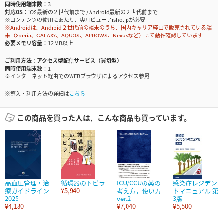
同時使用端末数
3
対応OS
iOS最新の２世代前まで / Android最新の２世代前まで
※コンテンツの使用にあたり、専用ビューアisho.jpが必要
※Androidは、Android２世代前の端末のうち、国内キャリア経由で販売されている端
末（Xperia、GALAXY、AQUOS、ARROWS、Nexusなど）にて動作確認しています
必要メモリ容量
12 MB以上
ご利用方法
アクセス型配信サービス（買切型）
同時使用端末数
1
※インターネット経由でのWEBブラウザによるアクセス参照
※導入・利用方法の詳細は
こちら
この商品を買った人は、こんな商品も買っています。
高血圧管理・治
循環器のトビラ
ICU/CCUの薬の
感染症レジデン
療ガイドライン
¥5,940
考え方，使い方
トマニュアル 
2025
ver.2
3版
¥4,180
¥7,040
¥5,500