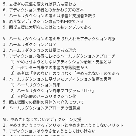
5．支援者の意識を変えれば見方も変わる
6．アディクション患者とのかかわり方の基本
7．ハームリダクションの考えは患者と支援者を救う
8．厄介なアディクション患者でも回復できる
9．回復支援に大切なことはとてもシンプルである
V．ハームリダクションの考えを取り入れたアディクション治療
1．ハームリダクションとは？
2．ハームリダクションの背景にある理念
3．アディクション治療におけるハームリダクションアプローチ
1）やめさせようとしないアディクション治療・支援とは
2）当センター外来での患者の意識調査から
3）患者は「やめない」のではなく「やめられない」のである
4．ハームリダクションに基づいたアディクション治療の実際
1）ハームリダクション外来
2）ハームリダクション外来プログラム「LIFE」
3）入院治療のハームリダクション化
5．臨床場面での個別の具体的な介入について
6．ハームリダクションアプローチの留意点
VI．やめさせなくてよいアディクション支援
1．やめさせようとするデメリットとやめさせようとしないメリット
2．アディクションはやめさせようとしてはいけない