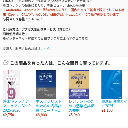
対応OS
iOS最新の２世代前まで / Android最新の２世代前まで
※コンテンツの使用にあたり、専用ビューアisho.jpが必要
※Androidは、Android２世代前の端末のうち、国内キャリア経由で販売されている端
末（Xperia、GALAXY、AQUOS、ARROWS、Nexusなど）にて動作確認しています
必要メモリ容量
28 MB以上
ご利用方法
アクセス型配信サービス（買切型）
同時使用端末数
1
※インターネット経由でのWEBブラウザによるアクセス参照
※導入・利用方法の詳細は
こちら
この商品を買った人は、こんな商品も買っています。
感染症プラチナ
ホスピタリスト
レジデントのた
糖尿病治療ガイ
マニュアル Ver.9
のための内科診
めの感染症診療
ド2024
2025-2026
療フローチャ...
の鉄則
¥1,100
¥2,750
¥8,800
¥5,940