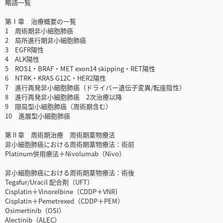
略語一覧
第Ⅰ章 治療概要の一覧
1 周術期非小細胞肺癌
2 局所進行期非小細胞肺癌
3 EGFR陽性
4 ALK陽性
5 ROS1・BRAF・MET exon14 skipping・RET陽性
6 NTRK・KRAS G12C・HER2陽性
7 進行再発非小細胞肺癌（ドライバー遺伝子変異/転座陰性）
8 進行再発非小細胞肺癌 2次治療以降
9 限局型小細胞肺癌（周術期含む）
10 進展型小細胞肺癌
第Ⅱ章 周術期治療 周術期薬物療法
非小細胞肺癌における周術期薬物療法：術前
Platinum併用療法＋Nivolumab（Nivo）
非小細胞肺癌における周術期薬物療法：術後
Tegafur/Uracil 配合剤（UFT）
Cisplatin＋Vinorelbine（CDDP＋VNR）
Cisplatin＋Pemetrexed（CDDP＋PEM）
Osimertinib（OSI）
Alectinib（ALEC）