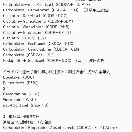
Carboplatin＋nab-Paclitaxel（CBDCA＋nab-PTX）
Carboplatin＋Pemetrexed（CBDCA＋PEM）（非扁平上皮癌）
Cisplatin＋Docetaxel（CDDP＋DOC）
Cisplatin＋Gemcitabine（CDDP＋GEM）
Cisplatin＋Vinorelbine（CDDP＋VNR）
Cisplatin＋Irinotecan（CDDP＋CPT-11）
Cisplatin（CDDP）＋S-1
Carboplatin＋Paclitaxel（CBDCA＋PTX）
Carboplatin＋Gemcitabine（CBDCA＋GEM）
Carboplatin（CBDCA）＋S-1
Nedaplatin＋Docetaxel（CDGP＋DOC）（扁平上皮癌のみ）
ドライバー遺伝子陰性非小細胞肺癌：細胞障害性抗がん薬単剤
Docetaxel（DOC）
Pemetrexed（PEM）
S-1
Gemcitabine（GEM）
Vinorelbine（VNR）
nab-Paclitaxel（nab-PTX）
3 進展型小細胞肺癌
進展型小細胞肺癌：1次治療
Carboplatin＋Etoposide＋Atezolizumab（CBDCA＋ETP＋Atezo）