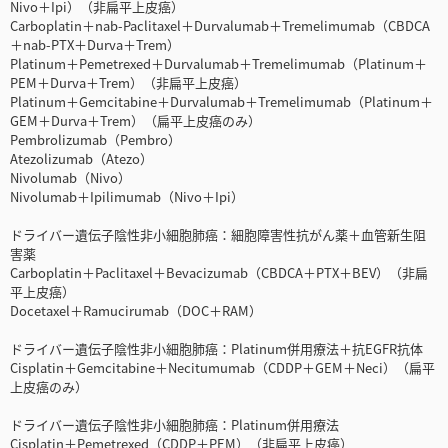
Nivo＋Ipi）（非扁平上皮癌）
Carboplatin＋nab-Paclitaxel＋Durvalumab＋Tremelimumab（CBDCA
＋nab-PTX＋Durva＋Trem）
Platinum＋Pemetrexed＋Durvalumab＋Tremelimumab（Platinum＋
PEM＋Durva＋Trem）（非扁平上皮癌）
Platinum＋Gemcitabine＋Durvalumab＋Tremelimumab（Platinum＋
GEM＋Durva＋Trem）（扁平上皮癌のみ）
Pembrolizumab（Pembro）
Atezolizumab（Atezo）
Nivolumab（Nivo）
Nivolumab＋Ipilimumab（Nivo＋Ipi）
ドライバー遺伝子陰性非小細胞肺癌：細胞障害性抗がん薬＋血管新生阻
害薬
Carboplatin＋Paclitaxel＋Bevacizumab（CBDCA＋PTX＋BEV）（非扁
平上皮癌）
Docetaxel＋Ramucirumab（DOC＋RAM）
ドライバー遺伝子陰性非小細胞肺癌：Platinum併用療法＋抗EGFR抗体
Cisplatin＋Gemcitabine＋Necitumumab（CDDP＋GEM＋Neci）（扁平
上皮癌のみ）
ドライバー遺伝子陰性非小細胞肺癌：Platinum併用療法
Cisplatin＋Pemetrexed（CDDP＋PEM）（非扁平上皮癌）