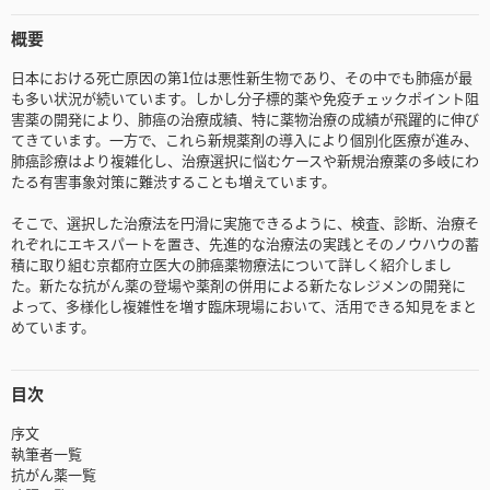
概要
日本における死亡原因の第1位は悪性新生物であり、その中でも肺癌が最
も多い状況が続いています。しかし分子標的薬や免疫チェックポイント阻
害薬の開発により、肺癌の治療成績、特に薬物治療の成績が飛躍的に伸び
てきています。一方で、これら新規薬剤の導入により個別化医療が進み、
肺癌診療はより複雑化し、治療選択に悩むケースや新規治療薬の多岐にわ
たる有害事象対策に難渋することも増えています。
そこで、選択した治療法を円滑に実施できるように、検査、診断、治療そ
れぞれにエキスパートを置き、先進的な治療法の実践とそのノウハウの蓄
積に取り組む京都府立医大の肺癌薬物療法について詳しく紹介しまし
た。新たな抗がん薬の登場や薬剤の併用による新たなレジメンの開発に
よって、多様化し複雑性を増す臨床現場において、活用できる知見をまと
めています。
目次
序文
執筆者一覧
抗がん薬一覧