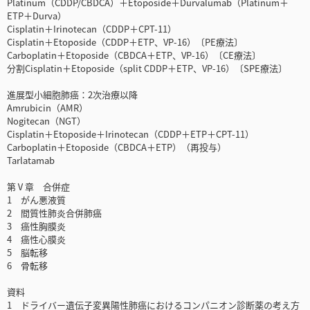
Platinum（CDDP/CBDCA）＋Etoposide＋Durvalumab（Platinum＋
ETP＋Durva）
Cisplatin＋Irinotecan（CDDP＋CPT-11）
Cisplatin＋Etoposide（CDDP＋ETP、VP-16）〔PE療法〕
Carboplatin＋Etoposide（CBDCA＋ETP、VP-16）〔CE療法〕
分割Cisplatin＋Etoposide（split CDDP＋ETP、VP-16）〔SPE療法〕
進展型小細胞肺癌：2次治療以降
Amrubicin（AMR）
Nogitecan（NGT）
Cisplatin＋Etoposide＋Irinotecan（CDDP＋ETP＋CPT-11）
Carboplatin＋Etoposide（CBDCA＋ETP）（再投与）
Tarlatamab
第Ⅴ章 合併症
1 がん悪液質
2 間質性肺炎合併肺癌
3 癌性胸膜炎
4 癌性心膜炎
5 脳転移
6 骨転移
資料
1 ドライバー遺伝子変異陽性肺癌におけるコンパニオン診断薬の考え方