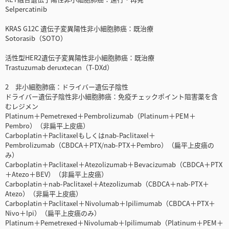
Selpercatinib
KRAS G12C 遺伝子変異陽性非小細胞肺癌：既治療
Sotorasib（SOTO）
活性型HER2遺伝子変異陽性非小細胞肺癌：既治療
Trastuzumab deruxtecan（T-DXd）
2 非小細胞肺癌：ドライバー遺伝子陰性
ドライバー遺伝子陰性非小細胞肺癌：免疫チェックポイント阻害薬を含
むレジメン
Platinum＋Pemetrexed＋Pembrolizumab（Platinum＋PEM＋
Pembro）（非扁平上皮癌）
Carboplatin＋Paclitaxelもしくはnab-Paclitaxel＋
Pembrolizumab（CBDCA＋PTX/nab-PTX＋Pembro）（扁平上皮癌の
み）
Carboplatin＋Paclitaxel＋Atezolizumab＋Bevacizumab（CBDCA＋PTX
＋Atezo＋BEV）（非扁平上皮癌）
Carboplatin＋nab-Paclitaxel＋Atezolizumab（CBDCA＋nab-PTX＋
Atezo）（非扁平上皮癌）
Carboplatin＋Paclitaxel＋Nivolumab＋Ipilimumab（CBDCA＋PTX＋
Nivo＋Ipi）（扁平上皮癌のみ）
Platinum＋Pemetrexed＋Nivolumab＋Ipilimumab（Platinum＋PEM＋