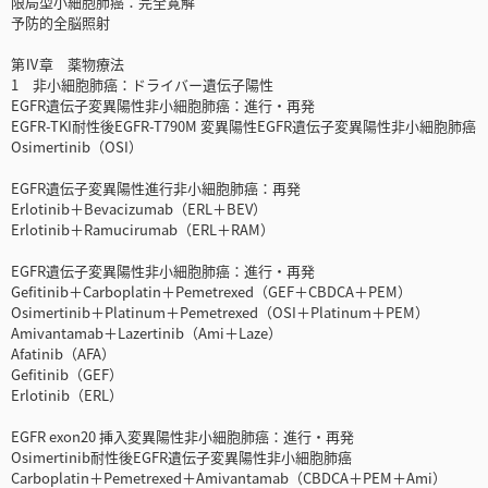
限局型小細胞肺癌：完全寛解
予防的全脳照射
第Ⅳ章 薬物療法
1 非小細胞肺癌：ドライバー遺伝子陽性
EGFR遺伝子変異陽性非小細胞肺癌：進行・再発
EGFR-TKI耐性後EGFR-T790M 変異陽性EGFR遺伝子変異陽性非小細胞肺癌
Osimertinib（OSI）
EGFR遺伝子変異陽性進行非小細胞肺癌：再発
Erlotinib＋Bevacizumab（ERL＋BEV）
Erlotinib＋Ramucirumab（ERL＋RAM）
EGFR遺伝子変異陽性非小細胞肺癌：進行・再発
Gefitinib＋Carboplatin＋Pemetrexed（GEF＋CBDCA＋PEM）
Osimertinib＋Platinum＋Pemetrexed（OSI＋Platinum＋PEM）
Amivantamab＋Lazertinib（Ami＋Laze）
Afatinib（AFA）
Gefitinib（GEF）
Erlotinib（ERL）
EGFR exon20 挿入変異陽性非小細胞肺癌：進行・再発
Osimertinib耐性後EGFR遺伝子変異陽性非小細胞肺癌
Carboplatin＋Pemetrexed＋Amivantamab（CBDCA＋PEM＋Ami）