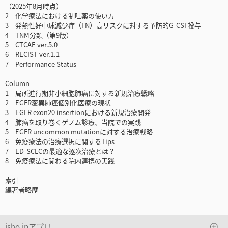
（2025年8月時点）
2 化学療法における制吐薬の使い方
3 発熱性好中球減少症（FN）高リスクに対する予防的G-CSF投与
4 TNM分類（第9版）
5 CTCAE ver.5.0
6 RECIST ver.1.1
7 Performance Status
Column
1 局所進行期非小細胞肺癌に対する新規治療戦略
2 EGFR変異肺癌個別化医療の現状
3 EGFR exon20 insertionにおける新規治療開発
4 肺癌を取り巻くゲノム診療、当院での実践
5 EGFR uncommon mutationに対する治療戦略
6 免疫療法の治療選択に関するTips
7 ED-SCLCの最適な逐次治療とは？
8 免疫療法に関わる院内連携の実践
索引
編著者略歴
isho.jpアプリ