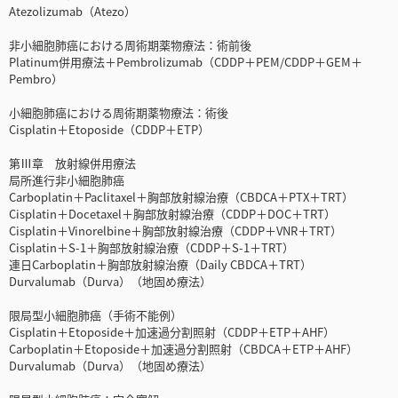
Atezolizumab（Atezo）
非小細胞肺癌における周術期薬物療法：術前後
Platinum併用療法＋Pembrolizumab（CDDP＋PEM/CDDP＋GEM＋
Pembro）
小細胞肺癌における周術期薬物療法：術後
Cisplatin＋Etoposide（CDDP＋ETP）
第Ⅲ章 放射線併用療法
局所進行非小細胞肺癌
Carboplatin＋Paclitaxel＋胸部放射線治療（CBDCA＋PTX＋TRT）
Cisplatin＋Docetaxel＋胸部放射線治療（CDDP＋DOC＋TRT）
Cisplatin＋Vinorelbine＋胸部放射線治療（CDDP＋VNR＋TRT）
Cisplatin＋S-1＋胸部放射線治療（CDDP＋S-1＋TRT）
連日Carboplatin＋胸部放射線治療（Daily CBDCA＋TRT）
Durvalumab（Durva）（地固め療法）
限局型小細胞肺癌（手術不能例）
Cisplatin＋Etoposide＋加速過分割照射（CDDP＋ETP＋AHF）
Carboplatin＋Etoposide＋加速過分割照射（CBDCA＋ETP＋AHF）
Durvalumab（Durva）（地固め療法）