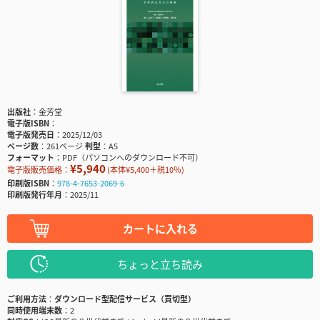
出版社
金芳堂
電子版ISBN
電子版発売日
2025/12/03
ページ数
261ページ
判型
A5
フォーマット
PDF（パソコンへのダウンロード不可）
¥5,940
電子版販売価格：
(本体¥5,400＋税10％)
印刷版ISBN
978-4-7653-2069-6
印刷版発行年月
2025/11
カートに入れる
ちょっと立ち読み
ご利用方法
ダウンロード型配信サービス（買切型）
同時使用端末数
2