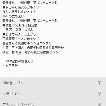
酒井達也 中川成昭 東京科学大学病院
●明日から使えるかも！？
うちの救急外来ひと工夫
TMTの立ち上げ
酒井達也 中川成昭 東京科学大学病院
●救急外来 お悩み相談室
山賀 茜 倉敷中央病院
●看護力がグッと上がる
百戦錬磨ナースの光るワザ
患者さんに快適なポジショニングを！
企画 三上剛人 吉田学園医療歯科専門学校
執筆 岩崎 翼 知多半島総合医療センター
・WEB動画の視聴方法
・次号予告
isho.jpアプリ
カテゴリー
アカウントサービス