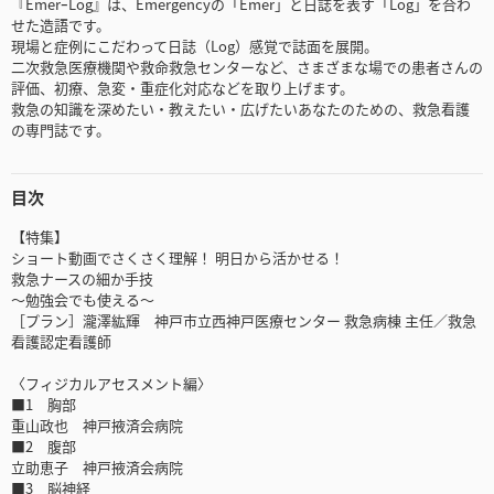
『EmerｰLog』は、Emergencyの「Emer」と日誌を表す「Log」を合わ
せた造語です。
現場と症例にこだわって日誌（Log）感覚で誌面を展開。
二次救急医療機関や救命救急センターなど、さまざまな場での患者さんの
評価、初療、急変・重症化対応などを取り上げます。
救急の知識を深めたい・教えたい・広げたいあなたのための、救急看護
の専門誌です。
目次
【特集】
ショート動画でさくさく理解！ 明日から活かせる！
救急ナースの細か手技
～勉強会でも使える～
［プラン］瀧澤紘輝 神戸市立西神戸医療センター 救急病棟 主任／救急
看護認定看護師
〈フィジカルアセスメント編〉
■1 胸部
重山政也 神戸掖済会病院
■2 腹部
立助恵子 神戸掖済会病院
■3 脳神経