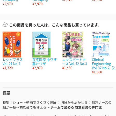
¥2,970
¥2,970
この商品を買った人は、こんな商品も買っています。
レシピプラス
在宅医療 小ワザ
エキスパートナ
Clinical
Vol.24 No.4
離れワザ
ース Vol.42 No.3
Engineering
¥1,320
¥2,970
¥1,430
Vol.37 No.2（2.
¥1,980
概要
特集：ショート動画でさくさく理解！ 明日から活かせる！ 救急ナースの
細か手技～勉強会でも使える～
チームで読める 救急看護の専門誌