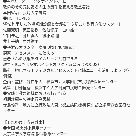
●e-log ―ターニングポイントな1日―
救命のその先にある人生の最期を支える救急看護
本田智治 長崎大学病院
●HOT TOPICS
VRを利用した外傷初期診療と看護を学ぶ新たな教育方法のスタート
佐藤憲明 苑田裕樹 佐伯悦彦 山中雄一
宮田佳之 藤川真人 後小路 隆
井上千穂 中井紘平
●横浜市大センター病院 Ultra Nurse発！
観察・アセスメントに使える
患者さんの状態をタイムリーに共有できる
救急・ICUで活かすポイントオブケア超音波（POCUS）
肺を可視化する！フィジカルアセスメントに肺エコーを活用しよう（症
例編）
企画・監修 谷口隼人 横浜市立大学附属市民総合医療センター
執筆 伊藤里香 横浜市立大学附属市民総合医療センター
●実践！救急領域における特定行為
初期診療中の特定行為実践
寺島優香 地方独立行政法人東京都立病院機構 東京都立多摩総合医療セ
ンター
【それゆけ！救急外来】
●全国 救急外来見学ツアー
東京科学大学病院 救命救急センター