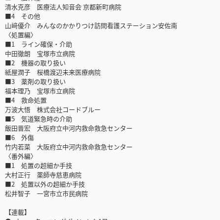
清水克彦 医療法人知音会 京都新町病院
■4 その他
山﨑優介 みんなのかかりつけ訪問看護ステーション安佐南
〈処置編〉
■1 ライン確保・介助
中田徹朗 宝塚市立病院
■2 機器の取り扱い
紙屋潤子 桜橋渡辺未来医療病院
■3 薬剤の取り扱い
福本理乃 宝塚市立病院
■4 救命処置
万波大悟 株式会社コードブルー
■5 気道緊急時の介助
飯田晋宏 大阪府立中河内救命救急センター
■6 外傷
竹内若菜 大阪府立中河内救命救急センター
〈番外編〉
■1 処置の超細か手技
大村正行 薬師寺慈恵病院
■2 処置以外の超細か手技
松井智子 一宮市立市民病院
【連載】