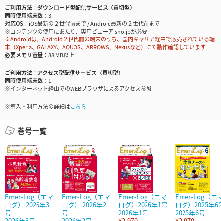
ご利用方法
ダウンロード型配信サービス（買切型）
同時使用端末数
3
対応OS
iOS最新の２世代前まで / Android最新の２世代前まで
※コンテンツの使用にあたり、専用ビューアisho.jpが必要
※Androidは、Android２世代前の端末のうち、国内キャリア経由で販売されている端
末（Xperia、GALAXY、AQUOS、ARROWS、Nexusなど）にて動作確認しています
必要メモリ容量
88 MB以上
ご利用方法
アクセス型配信サービス（買切型）
同時使用端末数
1
※インターネット経由でのWEBブラウザによるアクセス参照
※導入・利用方法の詳細は
こちら
巻号一覧
Emer-Log（エマ
Emer-Log（エマ
Emer-Log（エマ
Emer-Log（エ
ログ） 2026年3
ログ） 2026年2
ログ）2026年1号
ログ）2025年6
号
号
2026年1号
2025年6号
2026年3号
2026年2号
¥2,970
¥2,970