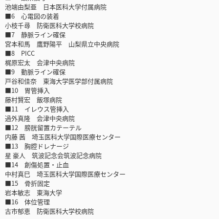
池端由梨亜 日本医科大学付属病院
■6 心電図の装着
小枝千尋 防衛医科大学校病院
■7 静脈ライン確保
宮本和馬 鷹野陽平 山梨県立中央病院
■8 PICC
梶原宏太 会津中央病院
■9 動脈ライン確保
戸谷和佳奈 東海大学医学部付属病院
■10 胃管挿入
藤村賢宏 飯塚病院
■11 イレウス管挿入
過外真隆 会津中央病院
■12 膀胱留置カテーテル
内藤 茜 埼玉医科大学国際医療センター
■13 胸腔ドレナージ
星 豪人 筑波記念会筑波記念病院
■14 創傷処置・止血
中村真巳 埼玉医科大学国際医療センター
■15 骨折固定
岩本敏志 東海大学
■16 体位管理
古市郁恵 防衛医科大学校病院