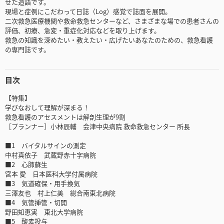
せた造語です。
現場と症例にこだわって日誌（Log）感覚で誌面を展開。
二次救急医療機関や救命救急センターなど、さまざまな場での患者さんの
評価、初療、急変・重症化対応などを取り上げます。
救急の知識を深めたい・教えたい・広げたいあなたのための、救急看護
の専門誌です。
目次
【特集】
学びなおして理解が深まる！
救急看護のアセスメントは解剖生理が9割
［プランナー］小林辰輔 会津中央病院 救命救急センター 所長
■1 バイタルサインの測定
中村真依子 武蔵野赤十字病院
■2 心肺蘇生
宮本 愛 日本医科大学付属病院
■3 気道確保・用手換気
三澤友也 村上仁美 総合南東北病院
■4 気管挿管・切開
野田知恵実 東北大学病院
■5 酸素投与