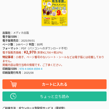
出版社
メディカ出版
電子版ISBN
電子版発売日
2025/09/01
ページ数
144ページ
判型
B5判
フォーマット
PDF（パソコンへのダウンロード不可）
¥2,970
電子版販売価格：
(本体¥2,700＋税10％)
特記事項
小冊子、ページ番号のないシート・シールなどは電子版には収載しており
ません。
掲載内容は発行当時の情報です。ご了承ください。
印刷版ISBN
978-4-8404-8594-4
印刷版発行年月
2025/08
カートに入れる
ちょっと立ち読み
ご利用方法
ダウンロード型配信サービス（買切型）