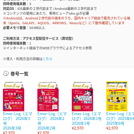
同時使用端末数
3
対応OS
iOS最新の２世代前まで / Android最新の２世代前まで
※コンテンツの使用にあたり、専用ビューアisho.jpが必要
※Androidは、Android２世代前の端末のうち、国内キャリア経由で販売されている端
末（Xperia、GALAXY、AQUOS、ARROWS、Nexusなど）にて動作確認しています
必要メモリ容量
54 MB以上
ご利用方法
アクセス型配信サービス（買切型）
同時使用端末数
1
※インターネット経由でのWEBブラウザによるアクセス参照
※導入・利用方法の詳細は
こちら
巻号一覧
Emer-Log（エマ
Emer-Log（エマ
Emer-Log（エマ
Emer-Log（エ
ログ） 2026年3
ログ） 2026年2
ログ）2026年1号
ログ）2025年6
号
号
2026年1号
2025年6号
2026年3号
2026年2号
¥2,970
¥2,970
¥2,970
¥2,970