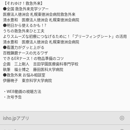
【それゆけ！救急外来】
●全国 救急外来見学ツアー
医療法人徳洲会 札幌東徳洲会病院救急外来
清水豊和 医療法人徳洲会 札幌東徳洲会病院
●明日から使えるかも！?
うちの救急外来ひと工夫
よりスムーズな初療につなげるために！「ブリーフィングシート」の活用
清水豊和 医療法人徳洲会 札幌東徳洲会病院
●看護力がグッと上がる
百戦錬磨ナースの光るワザ
できるERナース！の物品準備のコツ
企画 三上剛人 吉田学園医療歯科専門学校
執筆 福士博之 藤田医科大学病院
●救急外来 お悩み相談室
伊藤暁子 東京科学大学病院
・WEB動画の視聴方法
・次号予告
isho.jpアプリ