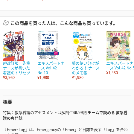
この商品を買った人は、こんな商品も買っています。
超改訂版 先輩
エキスパートナ
薬の使い分けが
エキスパートナ
ナースが書いた
ース Vol.42
わかる！ ナース
ース Vol.42 No.
看護のトリセツ
No.10
のメモ帳
¥1,430
¥3,960
¥1,980
¥1,980
概要
特集：救急看護のアセスメントは解剖生理が9割
チームで読める 救急看
護の専門誌
『EmerｰLog』は、Emergencyの「Emer」と日誌を表す「Log」を合わ