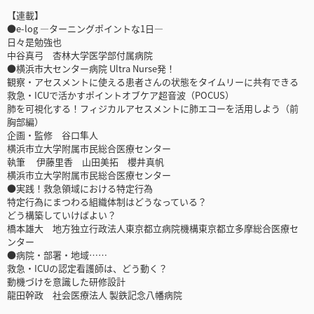
【連載】
●e-log ―ターニングポイントな1日―
日々是勉強也
中谷真弓 杏林大学医学部付属病院
●横浜市大センター病院 Ultra Nurse発！
観察・アセスメントに使える患者さんの状態をタイムリーに共有できる
救急・ICUで活かすポイントオブケア超音波（POCUS）
肺を可視化する！フィジカルアセスメントに肺エコーを活用しよう（前
胸部編）
企画・監修 谷口隼人
横浜市立大学附属市民総合医療センター
執筆 伊藤里香 山田美拓 櫻井真帆
横浜市立大学附属市民総合医療センター
●実践！救急領域における特定行為
特定行為にまつわる組織体制はどうなっている？
どう構築していけばよい？
橋本雄大 地方独立行政法人東京都立病院機構東京都立多摩総合医療セ
ンター
●病院・部署・地域……
救急・ICUの認定看護師は、どう動く？
動機づけを意識した研修設計
龍田幹政 社会医療法人 製鉄記念八幡病院