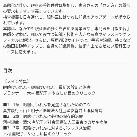
高齢化に伴い、眼科の手術件数は増加し、患者さんの「見え方」の質へ
の要求もますます高まっています。
検査機器も日々進化し、眼科医にはつねに知識のアップデートが求めら
れています。
本誌は、なかでも眼科医の多くを占める開業医や、専門医を目指す若手
医師を対象に、臨床で役立つ知識・技術を大きな写真やイラストでグラ
フィカルに解説。さらに、専用WEBサイトでは、手術や治療、検査など
の動画を随時アップし、自身の知識習得、技術向上をさせたい眼科医の
ニーズに応えます。
目次
【メイン特集】
眼瞼けいれん・顔面けいれん 最新の診断と治療
プランナー：木村 亜紀子／やさしい目のクリニック
■1 1章 眼瞼けいれんを見逃さないためのコツ
髙井康行・山上明子／医療法人社団済安堂井上眼科病院
■2 2章 眼瞼けいれんに必須の保存的治療
河村純哉・清水 有紀子／社会医療法人三栄会ツカザキ病院
■3 3章 眼瞼けいれんに対するボツリヌス治療
木村 亜紀子／やさしい目のクリニック