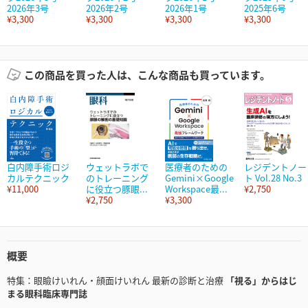
2026年3号
2026年2号
2026年1号
2025年6号
¥3,300
¥3,300
¥3,300
¥3,300
この商品を買った人は、こんな商品も買っています。
白内障手術ロジ
ウェットラボで
医療者のための
レジデントノー
カルテクニック
のトレーニング
Gemini×Google
ト Vol.28 No.3
¥11,000
に役立つ豚眼...
Workspace最...
¥2,750
¥2,750
¥3,300
概要
特集：眼瞼けいれん・顔面けいれん 最新の診断と治療
「視る」からはじ
まる眼科臨床専門誌