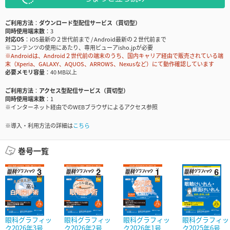
ご利用方法
ダウンロード型配信サービス（買切型）
同時使用端末数
3
対応OS
iOS最新の２世代前まで / Android最新の２世代前まで
※コンテンツの使用にあたり、専用ビューアisho.jpが必要
※Androidは、Android２世代前の端末のうち、国内キャリア経由で販売されている端
末（Xperia、GALAXY、AQUOS、ARROWS、Nexusなど）にて動作確認しています
必要メモリ容量
40 MB以上
ご利用方法
アクセス型配信サービス（買切型）
同時使用端末数
1
※インターネット経由でのWEBブラウザによるアクセス参照
※導入・利用方法の詳細は
こちら
巻号一覧
眼科グラフィッ
眼科グラフィッ
眼科グラフィッ
眼科グラフィッ
ク2026年3号
ク2026年2号
ク2026年1号
ク2025年6号