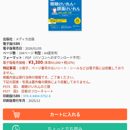
出版社
メディカ出版
電子版ISBN
電子版発売日
2026/01/05
ページ数
104ページ
判型
A4変形判
フォーマット
PDF（パソコンへのダウンロード不可）
¥3,300
電子版販売価格：
(本体¥3,000＋税10％)
特記事項
小冊子、ページ番号のないシート・シールなどは電子版には収載しており
ません。
掲載内容は発行当時の情報です。ご了承ください。
下記の図表・写真は著作権の関係により収載しておりません。
P575 図1 眼瞼けいれんの三徴
P577 図3 診断のフローチャート
印刷版ISBN
978-4-8404-8752-8
印刷版発行年月
2025/12
カートに入れる
ちょっと立ち読み