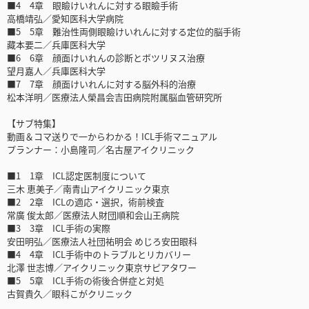
■4 4章 眼瞼けいれんに対する眼瞼手術
高橋靖弘／愛知医科大学病院
■5 5章 難治性両側眼瞼けいれんに対する定位的脳手術
藏本要二／兵庫医科大学
■6 6章 顔面けいれんの診断とボツリヌス治療
望月嘉人／兵庫医科大学
■7 7章 顔面けいれんに対する脳外科的治療
松本洋明／医療法人榮昌会吉田病院附属脳血管研究所
【サブ特集】
動画＆コマ送りで一からわかる！ICL手術マニュアル
プランナー：小島隆司／名古屋アイクリニック
■1 1章 ICL認定医制度について
三木 恵美子／南青山アイクリニック東京
■2 2章 ICLの適応・選択，術前検査
常廣 俊太郎／医療法人財団順和会山王病院
■3 3章 ICL手術の実際
安田明弘／医療法人社団祐明会 めじろ安田眼科
■4 4章 ICL手術中のトラブルとリカバリー
北澤 世志博／アイクリニック東京サピアタワー
■5 5章 ICL手術の術後合併症と対処
古賀貴久／眼科こがクリニック