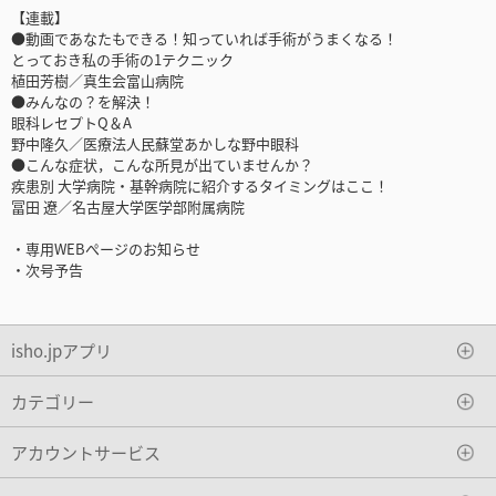
【連載】
●動画であなたもできる！知っていれば手術がうまくなる！
とっておき私の手術の1テクニック
植田芳樹／真生会富山病院
●みんなの？を解決！
眼科レセプトQ＆A
野中隆久／医療法人民蘇堂あかしな野中眼科
●こんな症状，こんな所見が出ていませんか？
疾患別 大学病院・基幹病院に紹介するタイミングはここ！
冨田 遼／名古屋大学医学部附属病院
・専用WEBぺージのお知らせ
・次号予告
isho.jpアプリ
カテゴリー
アカウントサービス