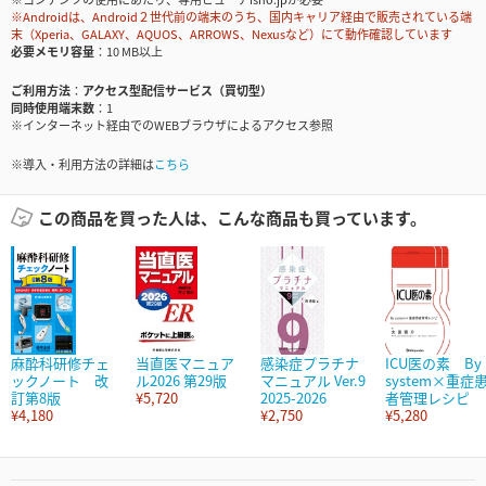
※Androidは、Android２世代前の端末のうち、国内キャリア経由で販売されている端
末（Xperia、GALAXY、AQUOS、ARROWS、Nexusなど）にて動作確認しています
必要メモリ容量
10 MB以上
ご利用方法
アクセス型配信サービス（買切型）
同時使用端末数
1
※インターネット経由でのWEBブラウザによるアクセス参照
※導入・利用方法の詳細は
こちら
この商品を買った人は、こんな商品も買っています。
麻酔科研修チェ
当直医マニュア
感染症プラチナ
ICU医の素 By
ックノート 改
ル2026 第29版
マニュアル Ver.9
system×重症
訂第8版
¥5,720
2025-2026
者管理レシピ
¥4,180
¥2,750
¥5,280