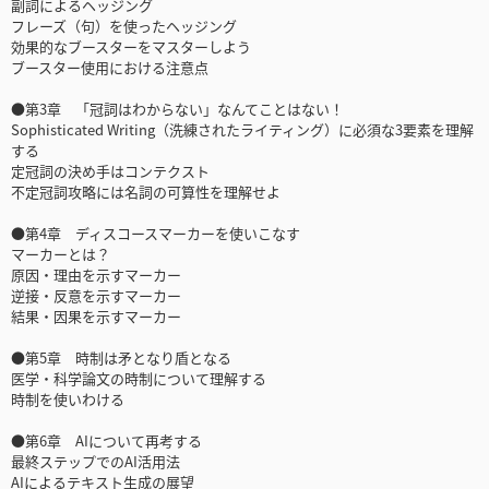
副詞によるヘッジング
フレーズ（句）を使ったヘッジング
効果的なブースターをマスターしよう
ブースター使用における注意点
●第3章 「冠詞はわからない」なんてことはない！
Sophisticated Writing（洗練されたライティング）に必須な3要素を理解
する
定冠詞の決め手はコンテクスト
不定冠詞攻略には名詞の可算性を理解せよ
●第4章 ディスコースマーカーを使いこなす
マーカーとは？
原因・理由を示すマーカー
逆接・反意を示すマーカー
結果・因果を示すマーカー
●第5章 時制は矛となり盾となる
医学・科学論文の時制について理解する
時制を使いわける
●第6章 AIについて再考する
最終ステップでのAI活用法
AIによるテキスト生成の展望