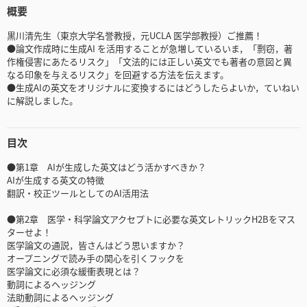
概要
黒川清先生（東京大学名誉教授，元UCLA 医学部教授）ご推薦！
●論文作成時に生成AI を活用することが急増しているいま，「剽窃，著
作権侵害にあたるリスク」「文法的には正しい英文でも著者の意図と異
なる印象を与えるリスク」を回避する方法を伝えます。
●生成AIの英文をオリジナルに変換するにはどうしたらよいか，ていねい
に解説しました。
目次
●第1章 AIが生成した英文はどう活かすべきか？
AIが生成する英文の特徴
翻訳・校正ツールとしてのAI活用法
●第2章 医学・科学論文アクセプトに必要な英文レトリックH2Bをマス
ターせよ！
医学論文の通説，皆さんはどう思いますか？
オープニングで読み手の関心を引くフックを
医学論文に必須な緩衝表現とは？
動詞によるヘッジング
法助動詞によるヘッジング