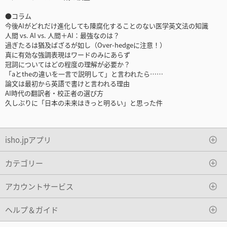
●コラム
今後AIがどれだけ進化しても陳腐化することのない医学英文法の知識
人間 vs. AI vs. 人間＋AI：最強なのは？
過ぎたるは猶及ばざるが如し（Over-hedgeに注意！）
真に有効な強調表現はワードのみにあらず
冠詞についてはどの程度の理解が必要か？
「aとtheの違いを一言で説明して」と言われたら……
論文は最初から英語で書けと言われる理由
AI時代の翻訳者・校正者の選び方
久しぶりに「日本の未来はきっと明るい」と思った件
isho.jpアプリ
カテゴリー
アカウントサービス
ヘルプ＆ガイド