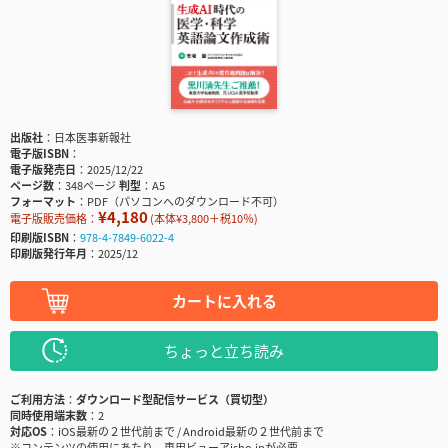
出版社
日本医事新報社
電子版ISBN
電子版発売日
2025/12/22
ページ数
348ページ
判型
A5
フォーマット
PDF（パソコンへのダウンロード不可）
¥4,180
電子版販売価格：
(本体¥3,800＋税10％)
印刷版ISBN
978-4-7849-6022-4
印刷版発行年月
2025/12
カートに入れる
ちょっと立ち読み
ご利用方法
ダウンロード型配信サービス（買切型）
同時使用端末数
2
対応OS
iOS最新の２世代前まで / Android最新の２世代前まで
※コンテンツの使用にあたり、専用ビューアisho.jpが必要