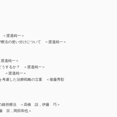
e ＜渡邉純一＞
MP療法の使い分けについて ＜渡邉純一＞
＜渡邉純一＞
治療をどうするか？ ＜渡邉純一＞
？ ＜渡邉純一＞
ンスを考慮した治療戦略の立案 ＜後藤秀彰
後の維持療法 ＜高橋 諒，伊藤 巧＞
藤 宗，岡田和也＞