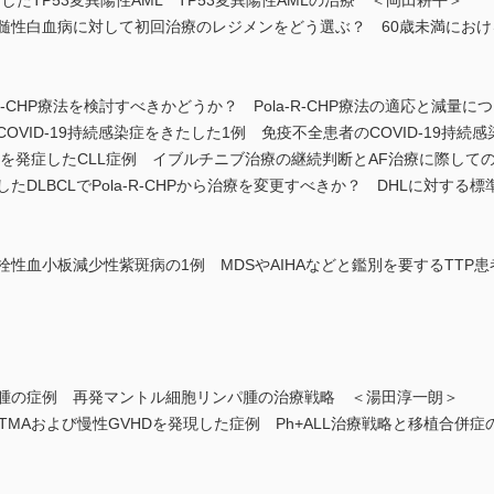
したTP53変異陽性AML TP53変異陽性AMLの治療 ＜岡田耕平＞
髄性白血病に対して初回治療のレジメンをどう選ぶ？ 60歳未満における
a-R-CHP療法を検討すべきかどうか？ Pola-R-CHP療法の適応と減量
OVID-19持続感染症をきたした1例 免疫不全患者のCOVID-19持続
Fを発症したCLL症例 イブルチニブ治療の継続判断とAF治療に際して
したDLBCLでPola-R-CHPから治療を変更すべきか？ DHLに対す
栓性血小板減少性紫斑病の1例 MDSやAIHAなどと鑑別を要するTT
パ腫の症例 再発マントル細胞リンパ腫の治療戦略 ＜湯田淳一朗＞
TA-TMAおよび慢性GVHDを発現した症例 Ph+ALL治療戦略と移植合