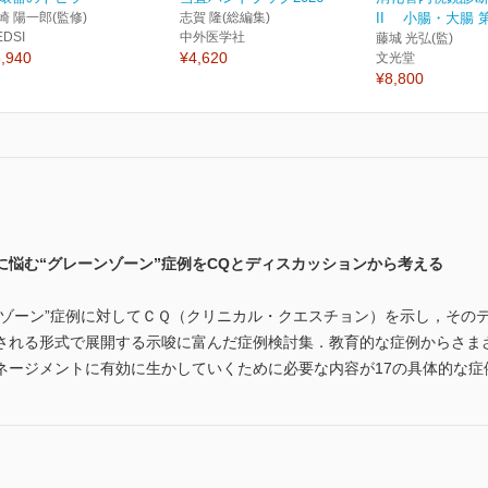
崎 陽一郎(監修)
志賀 隆(総編集)
II 小腸・大腸 
EDSI
中外医学社
藤城 光弘(監)
,940
¥4,620
文光堂
¥8,800
に悩む“グレーンゾーン”症例をCQとディスカッションから考える
ンゾーン”症例に対してＣＱ（クリニカル・クエスチョン）を示し，その
される形式で展開する示唆に富んだ症例検討集．教育的な症例からさま
ネージメントに有効に生かしていくために必要な内容が17の具体的な症