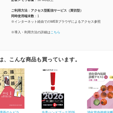
ご利用方法
アクセス型配信サービス（買切型）
同時使用端末数
1
※インターネット経由でのWEBブラウザによるアクセス参照
※導入・利用方法の詳細は
こちら
は、こんな商品も買っています。
環器のトビラ
当直ハンドブック2026
消化管内視鏡診