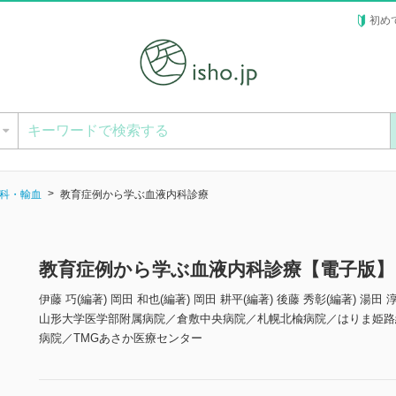
初め
ー
科・輸血
教育症例から学ぶ血液内科診療
教育症例から学ぶ血液内科診療【電子版】
伊藤 巧(編著) 岡田 和也(編著) 岡田 耕平(編著) 後藤 秀彰(編著) 湯田 
山形大学医学部附属病院／倉敷中央病院／札幌北楡病院／はりま姫路
病院／TMGあさか医療センター