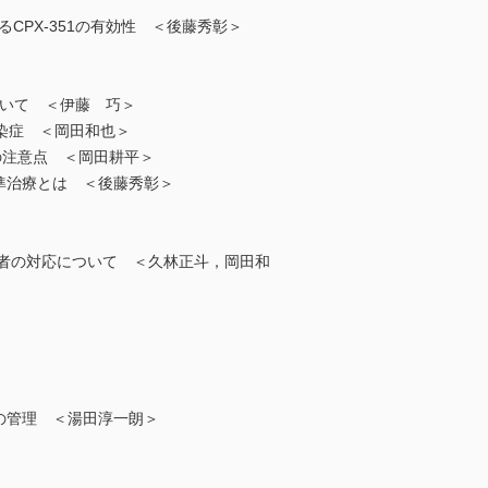
CPX-351の有効性 ＜後藤秀彰＞
について ＜伊藤 巧＞
感染症 ＜岡田和也＞
の注意点 ＜岡田耕平＞
る標準治療とは ＜後藤秀彰＞
P患者の対応について ＜久林正斗，岡田和
併症の管理 ＜湯田淳一朗＞