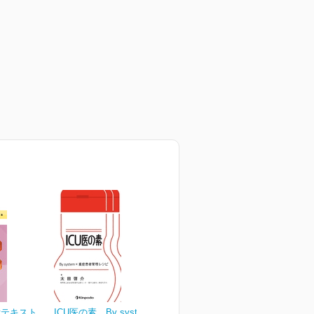
断テキスト
ICU医の素 By system×重