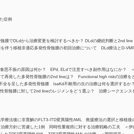
た症例
腫でDLdから治療変更を検討するべきか？ DLdの継続判断と2nd lin
腫を伴う移植非適応多発性骨髄腫の初回治療について DLd療法とD-V
・食思不振の原因は何か？ EPd, ELdで注意すべき副作用はなにか？ 
発した多発性骨髄腫の2nd lineは？ Functional high riskの
性心不全を呈した多発性骨髄腫 IsaKd不耐用の次の治療は何を選択するか
発性骨髄腫に対して2nd lineのレジメンをどう選ぶ？ 治療シークエ
学療法後に非寛解のFLT3-ITD変異陽性AML 救援療法の選択と移植
と治療方針に苦慮した1例 同時性重複癌に対する治療戦略の工夫 ＜伊