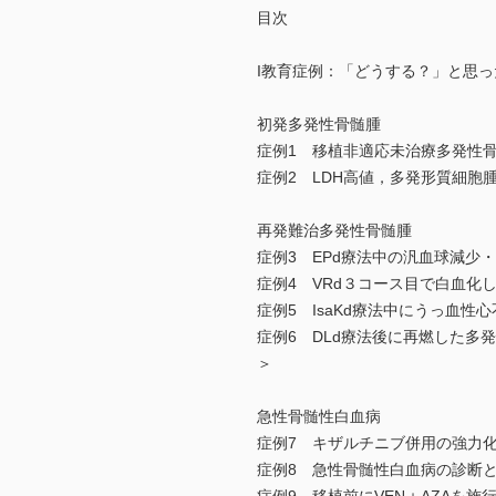
目次
I教育症例：「どうする？」と思っ
初発多発性骨髄腫
症例1 移植非適応未治療多発性骨髄
症例2 LDH高値，多発形質細胞
再発難治多発性骨髄腫
症例3 EPd療法中の汎血球減少
症例4 VRd３コース目で白血化して再
症例5 IsaKd療法中にうっ血
症例6 DLd療法後に再燃した多
＞
急性骨髄性白血病
症例7 キザルチニブ併用の強力化
症例8 急性骨髄性白血病の診断