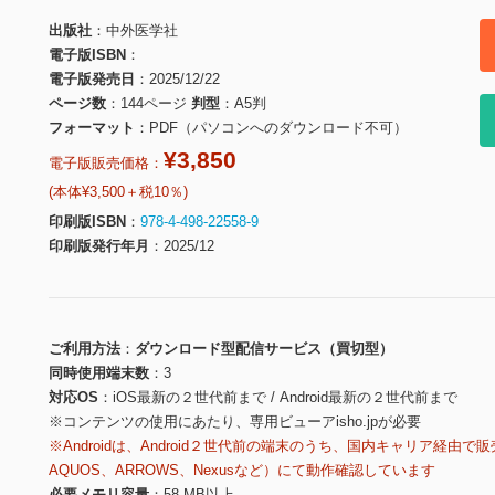
出版社
中外医学社
電子版ISBN
電子版発売日
2025/12/22
ページ数
144ページ
判型
A5判
フォーマット
PDF（パソコンへのダウンロード不可）
¥3,850
電子版販売価格：
(本体¥3,500＋税10％)
印刷版ISBN
978-4-498-22558-9
印刷版発行年月
2025/12
ご利用方法
ダウンロード型配信サービス（買切型）
同時使用端末数
3
対応OS
iOS最新の２世代前まで / Android最新の２世代前まで
※コンテンツの使用にあたり、専用ビューアisho.jpが必要
※Androidは、Android２世代前の端末のうち、国内キャリア経由で販
AQUOS、ARROWS、Nexusなど）にて動作確認しています
必要メモリ容量
58 MB以上