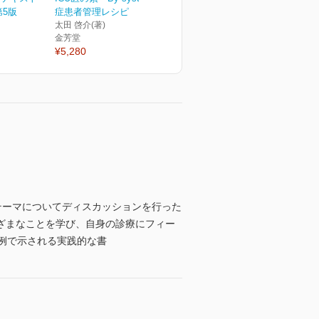
第5版
症患者管理レシピ
太田 啓介(著)
金芳堂
¥5,280
テーマについてディスカッションを行った
ざまなことを学び、自身の診療にフィー
例で示される実践的な書