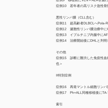
症例9 移植前にVEN＋AZAを施行
症例10 若年者の高リスク急性骨
悪性リンパ腫（CLL含む）
症例11 超高齢者DLBCLへPol
症例12 濾胞性リンパ腫治療中にC
症例13 イブルチニブ内服中にA
症例14 治療開始後にDHLと判明
その他
症例15 診断に難渋した免疫性血
也＞
II特別症例
症例16 再発マントル細胞リン
症例17 Ph+ALL同種移植後に
索引