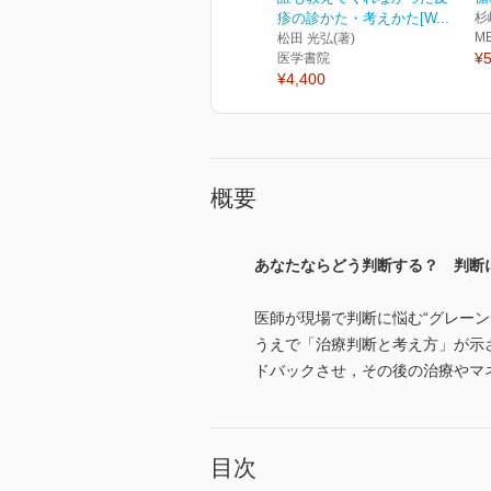
疹の診かた・考えかた[W...
杉
M
松田 光弘(著)
¥5
医学書院
¥4,400
概要
あなたならどう判断する？ 判断
医師が現場で判断に悩む“グレー
うえで「治療判断と考え方」が示
ドバックさせ，その後の治療やマ
目次