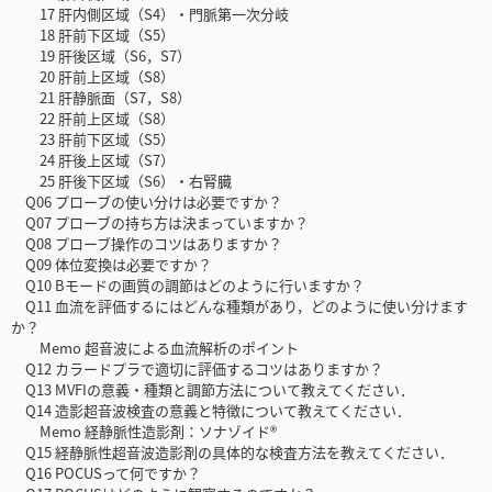
17 肝内側区域（S4）・門脈第一次分岐
18 肝前下区域（S5）
19 肝後区域（S6，S7）
20 肝前上区域（S8）
21 肝静脈面（S7，S8）
22 肝前上区域（S8）
23 肝前下区域（S5）
24 肝後上区域（S7）
25 肝後下区域（S6）・右腎臓
Q06 プローブの使い分けは必要ですか？
Q07 プローブの持ち方は決まっていますか？
Q08 プローブ操作のコツはありますか？
Q09 体位変換は必要ですか？
Q10 Bモードの画質の調節はどのように行いますか？
Q11 血流を評価するにはどんな種類があり，どのように使い分けます
か？
Memo 超音波による血流解析のポイント
Q12 カラードプラで適切に評価するコツはありますか？
Q13 MVFIの意義・種類と調節方法について教えてください．
Q14 造影超音波検査の意義と特徴について教えてください．
Memo 経静脈性造影剤：ソナゾイド®
Q15 経静脈性超音波造影剤の具体的な検査方法を教えてください．
Q16 POCUSって何ですか？