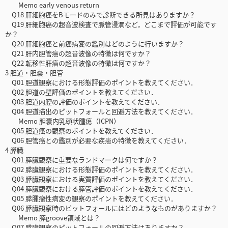
Memo early venous return
Q18 肝細胞癌をBモードのみで診断できる所見はありますか？
Q19 肝細胞癌の超音波検査で脈管浸潤など，どこまで評価が可能です
か？
Q20 肝細胞癌と前癌病変の鑑別はどのように行いますか？
Q21 肝内胆管癌の超音波像の特徴は何ですか？
Q22 転移性肝癌の超音波像の特徴は何ですか？
3 胆道・胆嚢・胆管
Q01 胆道観察における形態評価のポイントを教えてください．
Q02 胆道の壁評価のポイントを教えてください．
Q03 胆道内腔の評価のポイントを教えてください．
Q04 胆道描出のピットフォールと回避方法を教えてください．
Memo 胆嚢内乳頭状腫瘍（ICPN）
Q05 胆道癌の観察のポイントを教えてください．
Q06 胆管癌との鑑別が必要な疾患の特徴を教えてください．
4 膵臓
Q01 膵臓観察に重要なランドマークは何ですか？
Q02 膵臓観察における形態評価のポイントを教えてください．
Q03 膵臓観察における実質評価のポイントを教えてください．
Q04 膵臓観察における膵管評価のポイントを教えてください．
Q05 膵腫瘤性病変の観察のポイントを教えてください．
Q06 膵臓観察時のピットフォールにはどのようなものがありますか？
Memo 膵groove領域とは？
Q07 膵臓観察のピットフォールの回避方法はありますか？