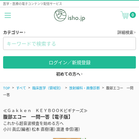
医学・医療の電子コンテンツ配信サービス
0
カテゴリー
詳細検索
ログイン／新規登録
初めての方へ
TOP
すべて
臨床医学（領域別）
放射線科・画像診断
腹部エコー 一問
一答
≪Ｇａｋｋｅｎ ＫＥＹＢＯＯＫビギナーズ≫
腹部エコー 一問一答【電子版】
これから超音波検査を始める方へ
小川 眞広(編者) 松本 直樹(著) 渡邊 幸信(著)