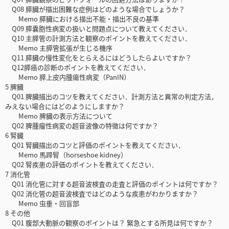
Q08 膵臓が描出困難な症例はどのような場合でしょうか？
Memo 膵臓における描出不能・描出不良の基準
Q09 膵嚢胞性病変の扱いと問題点について教えてください．
Q10 主膵管の計測方法と観察のポイントを教えてください．
Memo 主膵管拡張が生じる機序
Q11 膵臓の慢性変化をとらえるにはどうしたらよいですか？
Q12膵癌の診断のポイントを教えてください．
Memo 膵上皮内腫瘍性病変（PanIN）
5 脾臓
Q01 脾臓描出のコツを教えてください．計測方法と異常の判定方法，
みえない場合にはどのようにしますか？
Memo 脾臓の表示方法について
Q02 脾腫瘤性病変の超音波像の特徴は何ですか？
6 腎臓
Q01 腎臓描出のコツと評価のポイントを教えてください．
Memo 馬蹄腎（horseshoe kidney）
Q02 腎疾患の評価のポイントを教えてください．
7 消化管
Q01 消化管に対する超音波検査の走査と評価のポイントは何ですか？
Q02 消化管の超音波検査ではどのような疾患がわかりますか？
Memo 虫垂・回盲部
8 その他
Q01 腹部大動脈の観察のポイントは？ 緊急とする所見は何ですか？