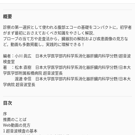
概要
診察の第一選択として使われる腹部エコーの基礎をコンパクトに，初学者
がまず最初におさえておくべき知識をやさしく解説．
プローブの当て方や走査法から，臓器別の解剖および疾患画像の見方な
ど，動画も多数掲載し，実践的に理解できる！
編者：小川 眞広 日本大学医学部内科学系消化器肝臓内科学分野/超音波
検査室
著 ：松本 直樹 日本大学医学部内科学系消化器肝臓内科学分野/日本大
学医学部附属板橋病院 超音波室長
渡邊 幸信 日本大学医学部内科学系消化器肝臓内科学分野/日本大
学病院 超音波室長
目次
序
推薦のことば
Web動画の見方
1 超音波検査の基本