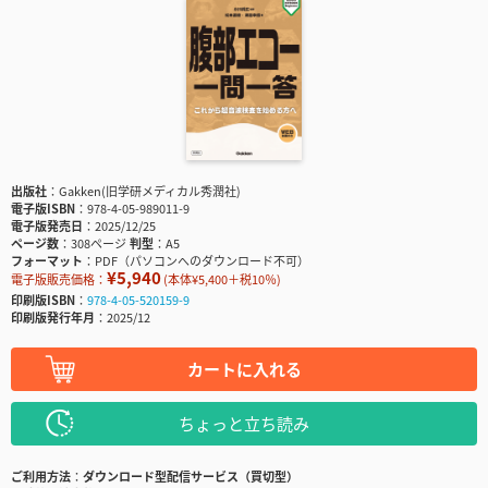
出版社
Gakken(旧学研メディカル秀潤社)
電子版ISBN
978-4-05-989011-9
電子版発売日
2025/12/25
ページ数
308ページ
判型
A5
フォーマット
PDF（パソコンへのダウンロード不可）
¥5,940
電子版販売価格：
(本体¥5,400＋税10％)
印刷版ISBN
978-4-05-520159-9
印刷版発行年月
2025/12
カートに入れる
ちょっと立ち読み
ご利用方法
ダウンロード型配信サービス（買切型）