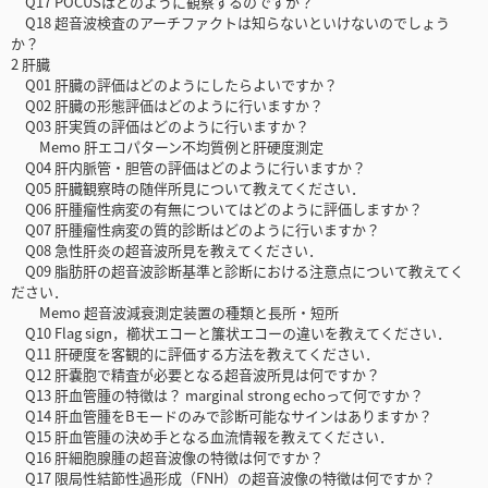
Q17 POCUSはどのように観察するのですか？
Q18 超音波検査のアーチファクトは知らないといけないのでしょう
か？
2 肝臓
Q01 肝臓の評価はどのようにしたらよいですか？
Q02 肝臓の形態評価はどのように行いますか？
Q03 肝実質の評価はどのように行いますか？
Memo 肝エコパターン不均質例と肝硬度測定
Q04 肝内脈管・胆管の評価はどのように行いますか？
Q05 肝臓観察時の随伴所見について教えてください．
Q06 肝腫瘤性病変の有無についてはどのように評価しますか？
Q07 肝腫瘤性病変の質的診断はどのように行いますか？
Q08 急性肝炎の超音波所見を教えてください．
Q09 脂肪肝の超音波診断基準と診断における注意点について教えてく
ださい．
Memo 超音波減衰測定装置の種類と長所・短所
Q10 Flag sign，櫛状エコーと簾状エコーの違いを教えてください．
Q11 肝硬度を客観的に評価する方法を教えてください．
Q12 肝嚢胞で精査が必要となる超音波所見は何ですか？
Q13 肝血管腫の特徴は？ marginal strong echoって何ですか？
Q14 肝血管腫をBモードのみで診断可能なサインはありますか？
Q15 肝血管腫の決め手となる血流情報を教えてください．
Q16 肝細胞腺腫の超音波像の特徴は何ですか？
Q17 限局性結節性過形成（FNH）の超音波像の特徴は何ですか？