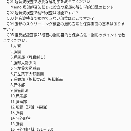
Q01 超音波検査で必要な解剖学を教えてください．
Memo 腹部超音波検査に役立つ腹部の解剖学的知識のヒント
Q02 超音波検査で精密検査は可能ですか？
Q03 超音波検査で観察できない部位はどこですか？
Q04 腹部のスクリーニング検査の撮影方法と保存画面の基準はありま
すか？
Q05 推奨記録画像25断面の撮影目的と保存方法・撮影のポイントを教
えてください．
1 左腎
2 脾臓
3 膵尾部（脾臓越し）
4 腹部大動脈面
5 肝左葉大動脈面
6 肝左葉下大静脈面
7 膵頭部（鉤状突起）矢状断面
8 膵体部
9 膵管計測
10 膵尾部
11 膵頭部
12 胆嚢（短軸→長軸）
13 胆嚢
14 肝外胆管
15 胆嚢
16 肝外側区域（S1～ S3）