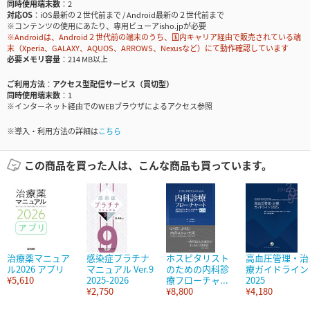
同時使用端末数
2
対応OS
iOS最新の２世代前まで / Android最新の２世代前まで
※コンテンツの使用にあたり、専用ビューアisho.jpが必要
※Androidは、Android２世代前の端末のうち、国内キャリア経由で販売されている端
末（Xperia、GALAXY、AQUOS、ARROWS、Nexusなど）にて動作確認しています
必要メモリ容量
214 MB以上
ご利用方法
アクセス型配信サービス（買切型）
同時使用端末数
1
※インターネット経由でのWEBブラウザによるアクセス参照
※導入・利用方法の詳細は
こちら
この商品を買った人は、こんな商品も買っています。
治療薬マニュア
感染症プラチナ
ホスピタリスト
高血圧管理・治
ル2026 アプリ
マニュアル Ver.9
のための内科診
療ガイドライン
¥5,610
2025-2026
療フローチャ...
2025
¥2,750
¥8,800
¥4,180