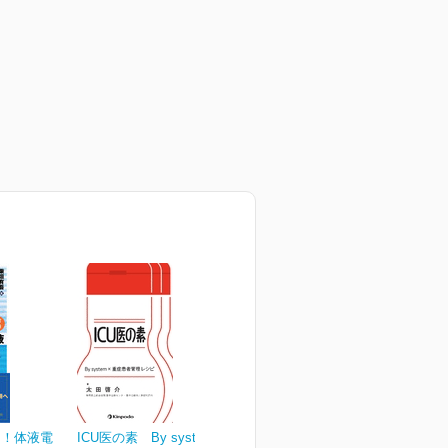
る！体液電
ICU医の素 By system×重