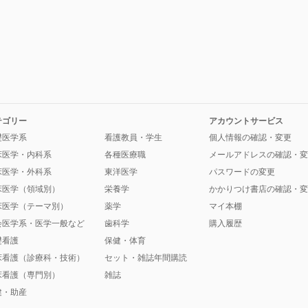
テゴリー
アカウントサービス
礎医学系
看護教員・学生
個人情報の確認・変更
床医学・内科系
各種医療職
メールアドレスの確認・変
床医学・外科系
東洋医学
パスワードの変更
床医学（領域別）
栄養学
かかりつけ書店の確認・変
床医学（テーマ別）
薬学
マイ本棚
会医学系・医学一般など
歯科学
購入履歴
礎看護
保健・体育
床看護（診療科・技術）
セット・雑誌年間購読
床看護（専門別）
雑誌
健・助産