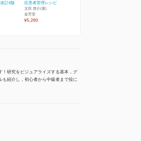
改訂4版
症患者管理レシピ
太田 啓介(著)
金芳堂
¥5,280
す！研究をビジュアライズする基本，グ
ルも紹介し，初心者から中級者まで役に