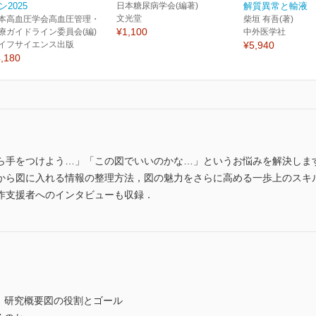
ン2025
日本糖尿病学会(編著)
解質異常と輸液 
文光堂
本高血圧学会高血圧管理・
柴垣 有吾(著)
¥1,100
療ガイドライン委員会(編)
中外医学社
イフサイエンス出版
¥5,940
,180
ら手をつけよう…」「この図でいいのかな…」というお悩みを解決しま
から図に入れる情報の整理方法，図の魅力をさらに高める一歩上のスキ
作支援者へのインタビューも収録．
：研究概要図の役割とゴール