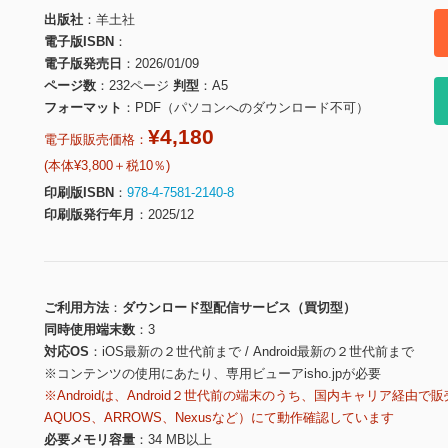
出版社
羊土社
電子版ISBN
電子版発売日
2026/01/09
ページ数
232ページ
判型
A5
フォーマット
PDF（パソコンへのダウンロード不可）
¥4,180
電子版販売価格：
(本体¥3,800＋税10％)
印刷版ISBN
978-4-7581-2140-8
印刷版発行年月
2025/12
ご利用方法
ダウンロード型配信サービス（買切型）
同時使用端末数
3
対応OS
iOS最新の２世代前まで / Android最新の２世代前まで
※コンテンツの使用にあたり、専用ビューアisho.jpが必要
※Androidは、Android２世代前の端末のうち、国内キャリア経由で販
AQUOS、ARROWS、Nexusなど）にて動作確認しています
必要メモリ容量
34 MB以上