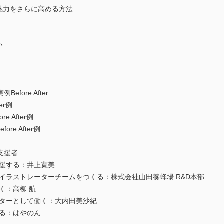
魅力をさらに高める方法
い
ore After
er例
 After例
e After例
支援者
支援する：井上寛美
イラストレーターチームをつくる：株式会社山田養蜂場 R&D本部
く：高柳 航
ーターとして働く：大内田美沙紀
する：はやのん