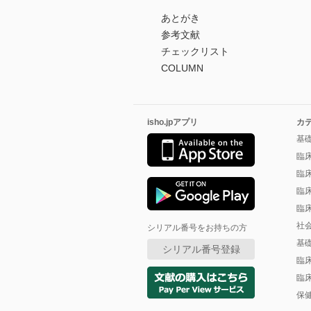
あとがき
参考文献
チェックリスト
COLUMN
isho.jpアプリ
カ
基
臨
臨
臨
臨
社
シリアル番号をお持ちの方
基
シリアル番号登録
臨
臨
保