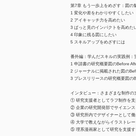
第7章 もう一歩上をめざす：図の
1 変化や差をわかりやすくしたい
2 アイキャッチ力を高めたい
3 ぱっと見のインパクトを高めた
4 印象に残る図にしたい
5 スキルアップをめざすには
番外編：学んだスキルの実践例：実例Bef
1 申請書の研究概要図のBefore Aft
2 ジャーナルに掲載された図のBefore
3 プレスリリースの研究概要図のBefor
インタビュー：さまざまな制作の
① 研究支援者としてラフ制作を
② 企業の研究開発部でサイエンス
③ 研究所内でデザイナーとして働
④ 大学で教えながらイラストレ
⑤ 理系漫画家として研究を支援