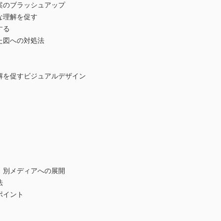
案のブラッシュアップ
な理解を促す
する
た図への対処法
解を促すビジュアルデザイン
：別メディアへの展開
法
ポイント