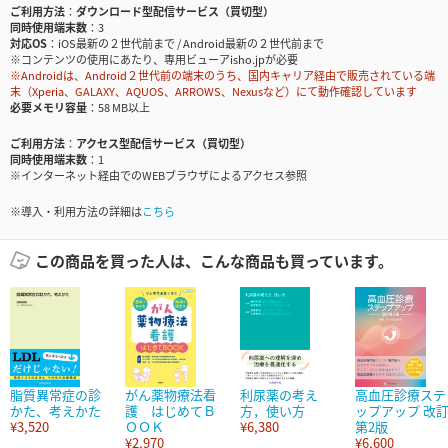
ご利用方法
ダウンロード型配信サービス（買切型）
同時使用端末数
3
対応OS
iOS最新の２世代前まで / Android最新の２世代前まで
※コンテンツの使用にあたり、専用ビューアisho.jpが必要
※Androidは、Android２世代前の端末のうち、国内キャリア経由で販売されている端
末（Xperia、GALAXY、AQUOS、ARROWS、Nexusなど）にて動作確認しています
必要メモリ容量
58 MB以上
ご利用方法
アクセス型配信サービス（買切型）
同時使用端末数
1
※インターネット経由でのWEBブラウザによるアクセス参照
※導入・利用方法の詳細は
こちら
この商品を買った人は、こんな商品も買っています。
脂質異常症の診
がん薬物療法看
利尿薬の考え
高血圧診療ステ
かた、考えかた
護 はじめてＢ
方，使い方
ップアップ 改
¥3,520
ＯＯＫ
¥6,380
第2版
¥2,970
¥6,600