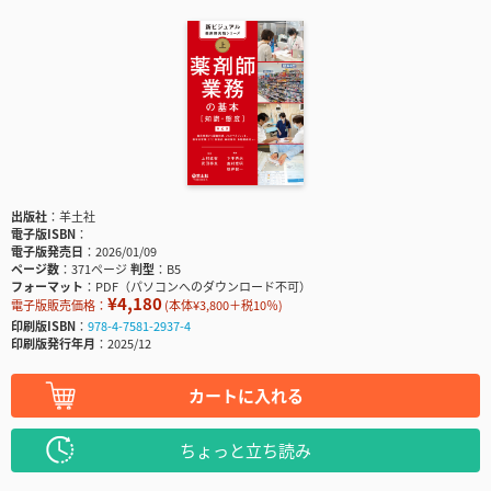
出版社
羊土社
電子版ISBN
電子版発売日
2026/01/09
ページ数
371ページ
判型
B5
フォーマット
PDF（パソコンへのダウンロード不可）
¥4,180
電子版販売価格：
(本体¥3,800＋税10％)
印刷版ISBN
978-4-7581-2937-4
印刷版発行年月
2025/12
カートに入れる
ちょっと立ち読み