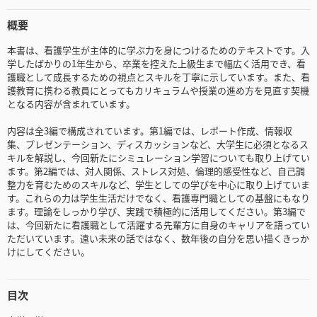
概要
本書は、看護学生が主体的に学ぶ力を身につけるためのテキストです。入
学したばかりの1年生から、卒業を控えた上級生まで幅広く活用でき、看
護職として成長するための視点とスキルを丁寧に示しています。また、看
護教育に携わる教員にとってもカリキュラムや授業の進め方を見直す契機
となる内容が含まれています。
内容は全3編で構成されています。第1編では、レポート作成、情報収
集、プレゼンテーション、ディスカッションなど、大学生に必須となるス
キルを解説し、今回新たにシミュレーション学習についても取り上げてい
ます。第2編では、対人関係、ストレス対処、倫理的感受性など、自己調
整力を育むためのスキルなど、学生としての学びを中心に取り上げていま
す。これらの力は学生生活だけでなく、看護専門職としての基盤にもなり
ます。理論をしっかり学び、実践で積極的に活用してください。第3編で
は、今回新たに看護職として活躍する先輩方に自身のキャリアを語ってい
ただいています。遠い未来の話ではなく、数年後の自分を思い描くきっか
けにしてください。
目次