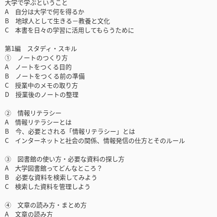
大学で学ぶということ
A 自分は大学で何を得るか
B 地球人として生きる－教養と文化
C 本書を日々の学習に活用してもらうために
第1編 スタディ・スキル
① ノートのつくり方
A ノートをつくる目的
B ノートをつくる前の準備
C 授業中のメモの取り方
D 授業後のノートの整理
② 情報リテラシー
A 情報リテラシーとは
B 今、必要とされる「情報リテラシー」とは
C インターネットと社会の関係、情報発信の仕方とそのルール
③ 図書館の使い方・必要な資料の探し方
A 大学図書館ってどんなところ？
B 必要な資料を検索してみよう
C 検索した資料を管理しよう
④ 文章の読み方・まとめ方
A 文章の読み方