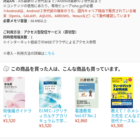
対応OS
iOS最新の２世代前まで / Android最新の２世代前まで
※コンテンツの使用にあたり、専用ビューアisho.jpが必要
※Androidは、Android２世代前の端末のうち、国内キャリア経由で販売されている端
末（Xperia、GALAXY、AQUOS、ARROWS、Nexusなど）にて動作確認しています
必要メモリ容量
66 MB以上
ご利用方法
アクセス型配信サービス（買切型）
同時使用端末数
1
※インターネット経由でのWEBブラウザによるアクセス参照
※導入・利用方法の詳細は
こちら
この商品を買った人は、こんな商品も買っています。
術後痛ガイドラ
ELNEC-Jクリテ
看護教育
教えて！ホメシ
イン
ィカルケアカリ
Vol.67 No.1
カ先生 どんな
¥3,520
キュラムで学...
¥2,860
世代ナースも...
¥3,520
¥3,300