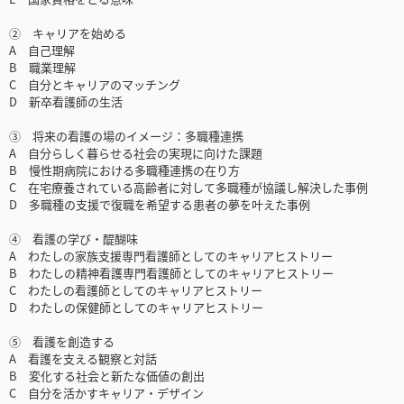
② キャリアを始める
A 自己理解
B 職業理解
C 自分とキャリアのマッチング
D 新卒看護師の生活
③ 将来の看護の場のイメージ：多職種連携
A 自分らしく暮らせる社会の実現に向けた課題
B 慢性期病院における多職種連携の在り方
C 在宅療養されている高齢者に対して多職種が協議し解決した事例
D 多職種の支援で復職を希望する患者の夢を叶えた事例
④ 看護の学び・醍醐味
A わたしの家族支援専門看護師としてのキャリアヒストリー
B わたしの精神看護専門看護師としてのキャリアヒストリー
C わたしの看護師としてのキャリアヒストリー
D わたしの保健師としてのキャリアヒストリー
⑤ 看護を創造する
A 看護を支える観察と対話
B 変化する社会と新たな価値の創出
C 自分を活かすキャリア・デザイン