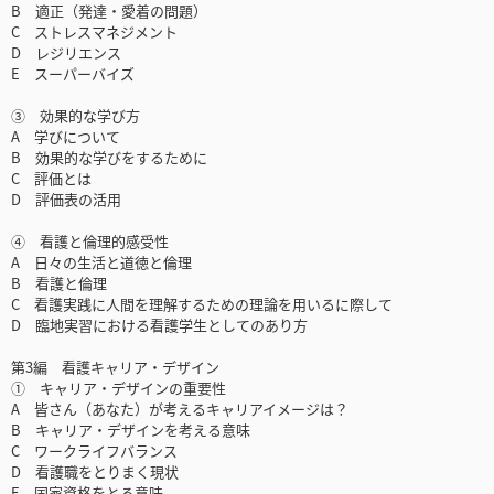
B 適正（発達・愛着の問題）
C ストレスマネジメント
D レジリエンス
E スーパーバイズ
③ 効果的な学び方
A 学びについて
B 効果的な学びをするために
C 評価とは
D 評価表の活用
④ 看護と倫理的感受性
A 日々の生活と道徳と倫理
B 看護と倫理
C 看護実践に人間を理解するための理論を用いるに際して
D 臨地実習における看護学生としてのあり方
第3編 看護キャリア・デザイン
① キャリア・デザインの重要性
A 皆さん（あなた）が考えるキャリアイメージは？
B キャリア・デザインを考える意味
C ワークライフバランス
D 看護職をとりまく現状
E 国家資格をとる意味