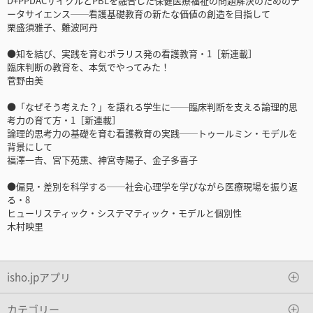
D+PPDACサイクルとPBLを融合した保健医療福祉の問題解決のためのデ
ータサイエンス──看護基礎教育の新たな価値の創造を目指して
栗盛須雅子、難波阿丹
●知を結び、実践を育むポラリス発の看護教育・1［新連載］
臨床判断の教育を、本気でやってみた！
菅野由美
●「なぜそう考えた？」を語れる学生に──臨床判断を支える論理的思
考力の育て方・1［新連載］
論理的思考力の基礎を育む看護教育の実践──トゥールミン・モデルを
背景にして
福澤一𠮷、宮下苑熏、神宮寺陽子、金子多喜子
●偏見・差別を科学する──社会心理学を学びながら医療現場を振り返
る・8
ヒューリスティック・システマティック・モデルと個別性
木村映里
isho.jpアプリ
カテゴリー