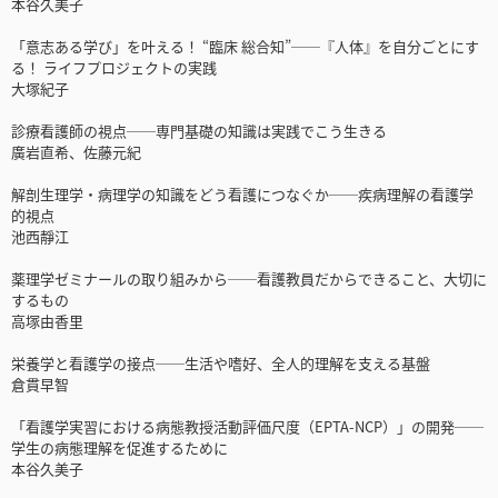
本谷久美子
「意志ある学び」を叶える！ “臨床 総合知”──『人体』を自分ごとにす
る！ ライフプロジェクトの実践
大塚紀子
診療看護師の視点──専門基礎の知識は実践でこう生きる
廣岩直希、佐藤元紀
解剖生理学・病理学の知識をどう看護につなぐか──疾病理解の看護学
的視点
池西靜江
薬理学ゼミナールの取り組みから──看護教員だからできること、大切に
するもの
高塚由香里
栄養学と看護学の接点──生活や嗜好、全人的理解を支える基盤
倉貫早智
「看護学実習における病態教授活動評価尺度（EPTA-NCP）」の開発──
学生の病態理解を促進するために
本谷久美子