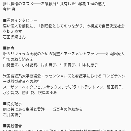
推し臓器のススメ──看護教員と共有したい解剖生理の魅力
今村 恵
■巻頭インタビュー
弱い個人を前提に、「副産物としてのつながり」の視点で自己決定社会
を捉え直す
石田光規さん
■焦点
新カリキュラム実現のための調整とアセスメントプラン──湘南医療大
学での取り組み 2
山勢善江、小林紀明、片山典子、牛田貴子、川本利恵子
米国看護系大学協議会エッセンシャルズと看護学における コンピテンシ
ー基盤型教育への移行
スーザン・ベイクウェル-サックス、デボラ・トラウトマン、細田泰子、
水引智央、勝山 愛、根岸まゆみ
■特別記事
病と共にある生活と看護──当事者の体験から
石井美智子
■実践報告