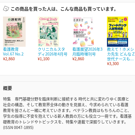
この商品を買った人は、こんな商品も買っています。
看護教育
クリニカルスタ
看護展望2026年3
教えて！ホメシ
Vol.67 No.2
ディ2026年4月号
月臨時増刊号
カ先生 どんな
¥2,860
¥1,100
¥2,860
世代ナースも...
¥3,300
概要
特集 専門基礎分野を臨床判断に接続する 時代と共に変わりゆく医療と
社会の構造、そして教育界全体の動きを見据え、今求められている看護
教育を皆さんと一緒に考えていきます。ベテラン教員はもちろんのこと、
学生の指導に不安を抱えている新人教員の方にも役立つ一冊です。看護基
礎教育のトレンドやトピックスを、特集や連載で深掘りしていきます。
(ISSN 0047-1895)