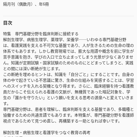
隔月刊（偶数月）、年6冊
目次
特集 専門基礎分野を臨床判断に接続する
解剖生理学、病態生理学、薬理学、栄養学──いわゆる専門基礎分野
は、看護実践を支える不可欠な基盤であり、人が生きるための生命の理の
体系でもあります。しかし教育現場では、膨大な用語や概念を前に学生が
苦手意識を抱き、学びの入口で立ち止まってしまう光景が少なくありませ
ん。知識が定期試験・国家試験のためのものにとどまってしまうと、実践
との間には深い断絶が生じます。
この断絶を埋めるヒントは、知識を「自分ごと」にすることです。自身の
体の中で起きている不思議に驚き、生命の仕組みを実感することは、学習
へのスイッチを入れる契機となり得ます。さらに、臨床経験を持つ看護教
員だからこそ伝えられる看護の文脈が、無機質であった暗記対象を、学
生の「誰かを守りたい」という願いを支える思考の源泉へと変えていきま
す。
専門基礎分野は、患者を理解し、臨床判断を支える基盤であり、多職種と
協働するための共通言語でもあります。本特集が、専門基礎分野を看護師
視点であらためて見つめ直し、再構築する一助となれば幸いです。
解剖生理・病態生理と看護学をつなぐ教育の再考