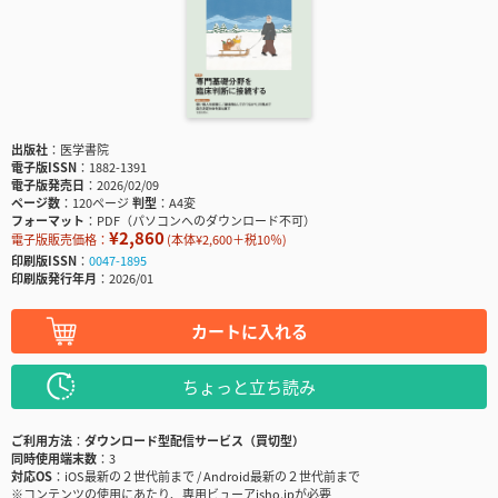
出版社
医学書院
電子版ISSN
1882-1391
電子版発売日
2026/02/09
ページ数
120ページ
判型
A4変
フォーマット
PDF（パソコンへのダウンロード不可）
¥2,860
電子版販売価格：
(本体¥2,600＋税10％)
印刷版ISSN
0047-1895
印刷版発行年月
2026/01
カートに入れる
ちょっと立ち読み
ご利用方法
ダウンロード型配信サービス（買切型）
同時使用端末数
3
対応OS
iOS最新の２世代前まで / Android最新の２世代前まで
※コンテンツの使用にあたり、専用ビューアisho.jpが必要