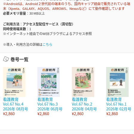
※Androidは、Android２世代前の端末のうち、国内キャリア経由で販売されている端
末（Xperia、GALAXY、AQUOS、ARROWS、Nexusなど）にて動作確認しています
必要メモリ容量
30 MB以上
ご利用方法
アクセス型配信サービス（買切型）
同時使用端末数
1
※インターネット経由でのWEBブラウザによるアクセス参照
※導入・利用方法の詳細は
こちら
巻号一覧
看護教育
看護教育
看護教育
看護教育
Vol.67 No.4
Vol.67 No.3
Vol.67 No.2
Vol.67 No.1
2026年 08月号
2026年 06月号
2026年 04月号
2026年 02月号
¥2,860
¥2,860
¥2,860
¥2,860