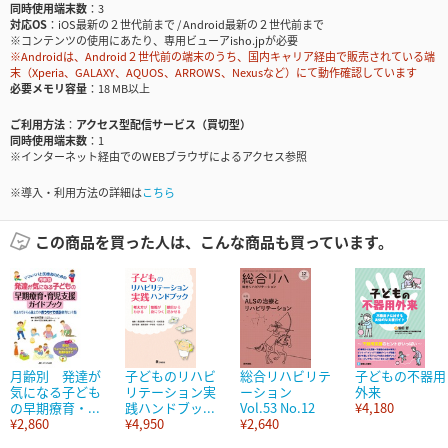
同時使用端末数
3
対応OS
iOS最新の２世代前まで / Android最新の２世代前まで
※コンテンツの使用にあたり、専用ビューアisho.jpが必要
※Androidは、Android２世代前の端末のうち、国内キャリア経由で販売されている端
末（Xperia、GALAXY、AQUOS、ARROWS、Nexusなど）にて動作確認しています
必要メモリ容量
18 MB以上
ご利用方法
アクセス型配信サービス（買切型）
同時使用端末数
1
※インターネット経由でのWEBブラウザによるアクセス参照
※導入・利用方法の詳細は
こちら
この商品を買った人は、こんな商品も買っています。
月齢別 発達が
子どものリハビ
総合リハビリテ
子どもの不器用
気になる子ども
リテーション実
ーション
外来
の早期療育・...
践ハンドブッ...
Vol.53 No.12
¥4,180
¥2,860
¥4,950
¥2,640