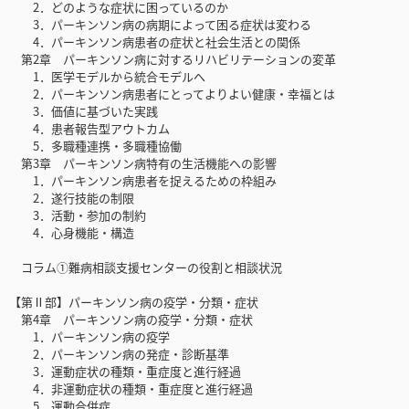
2．どのような症状に困っているのか
3．パーキンソン病の病期によって困る症状は変わる
4．パーキンソン病患者の症状と社会生活との関係
第2章 パーキンソン病に対するリハビリテーションの変革
1．医学モデルから統合モデルへ
2．パーキンソン病患者にとってよりよい健康・幸福とは
3．価値に基づいた実践
4．患者報告型アウトカム
5．多職種連携・多職種協働
第3章 パーキンソン病特有の生活機能への影響
1．パーキンソン病患者を捉えるための枠組み
2．遂行技能の制限
3．活動・参加の制約
4．心身機能・構造
コラム①難病相談支援センターの役割と相談状況
【第Ⅱ部】パーキンソン病の疫学・分類・症状
第4章 パーキンソン病の疫学・分類・症状
1．パーキンソン病の疫学
2．パーキンソン病の発症・診断基準
3．運動症状の種類・重症度と進行経過
4．非運動症状の種類・重症度と進行経過
5．運動合併症