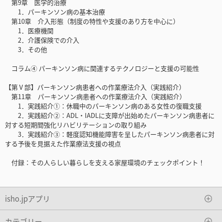
第9章 医学的治療
1．パーキンソン病の基本治療
第10章 介入形態（制度の特性や支援のあり方を中心に）
1．医療機関
2．介護保険での介入
3．その他
コラム④ パーキンソン病に関連するテクノロジーと支援の可能性
【第Ⅴ部】パーキンソン病患者への作業療法介入（実践紹介）
第11章 パーキンソン病患者への作業療法介入（実践紹介）
1．実践紹介①：休職中のパーキンソン病のある女性の復職支援
2．実践紹介②：ADL・IADLに支障が出始めたパーキンソン病患者に
対する短期間強化リハビリテーションの取り組み
3．実践紹介③：軽度認知機能障害を呈したパーキンソン病患者に対
する予後を見据えた作業療法支援の視点
付録：その人らしい暮らしを支える家屋環境のチェックポイント！
isho.jpアプリ
カテゴリー