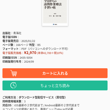
出版社
青海社
電子版ISBN
電子版発売日
2025/01/22
ページ数
166ページ
判型
B5
フォーマット
PDF（パソコンへのダウンロード不可）
¥2,970
電子版販売価格：
(本体¥2,700＋税10％)
印刷版ISSN
2435-5054
印刷版発行年月
2024/09
カートに入れる
ちょっと立ち読み
ご利用方法
ダウンロード型配信サービス（買切型）
同時使用端末数
3
対応OS
iOS最新の２世代前まで / Android最新の２世代前まで
※コンテンツの使用にあたり、専用ビューアisho.jpが必要