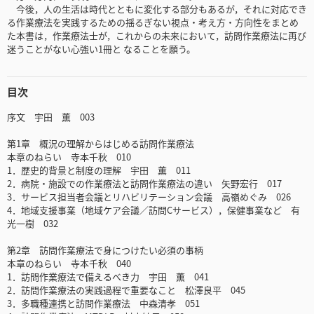
今後，人の生活は時代とともに変化する部分もあるが，それに対応でき
る作業療法を実践するための揺るぎない視点・考え方・方向性をまとめ
た本書は，作業療法士が，これからの未来において，訪問作業療法に再び
迷うことがない心強い1冊と なることを願う。
目次
序文 宇田 薫 003
第1章 概況の理解からはじめる訪問作業療法
本章のねらい 寺本千秋 010
1．歴史的背景と制度の理解 宇田 薫 011
2．病院・施設での作業療法と訪問作業療法の違い 矢野宏行 017
3．サービス担当者会議とリハビリテーション会議 高嶺めぐみ 026
4．地域支援事業（地域ケア会議／訪問Cサービス），保健事業など 有
光一樹 032
第2章 訪問作業療法で身につけたい必須の事柄
本章のねらい 寺本千秋 040
1．訪問作業療法で備えるべき力 宇田 薫 041
2．訪問作業療法の実践過程で重要なこと 松澤良平 045
3．多職種連携と訪問作業療法 中森清孝 051