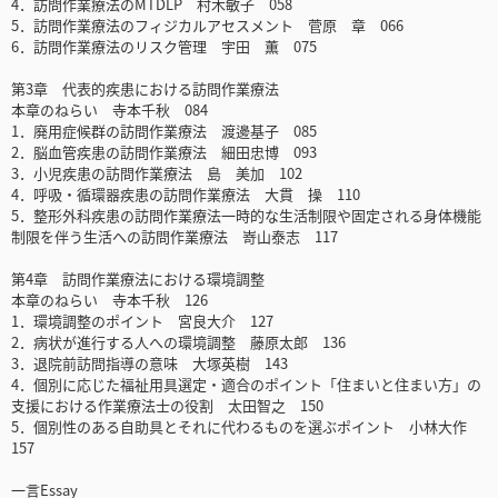
4．訪問作業療法のMTDLP 村木敏子 058
5．訪問作業療法のフィジカルアセスメント 菅原 章 066
6．訪問作業療法のリスク管理 宇田 薫 075
第3章 代表的疾患における訪問作業療法
本章のねらい 寺本千秋 084
1．廃用症候群の訪問作業療法 渡邊基子 085
2．脳血管疾患の訪問作業療法 細田忠博 093
3．小児疾患の訪問作業療法 島 美加 102
4．呼吸・循環器疾患の訪問作業療法 大貫 操 110
5．整形外科疾患の訪問作業療法一時的な生活制限や固定される身体機能
制限を伴う生活への訪問作業療法 嵜山泰志 117
第4章 訪問作業療法における環境調整
本章のねらい 寺本千秋 126
1．環境調整のポイント 宮良大介 127
2．病状が進行する人への環境調整 藤原太郎 136
3．退院前訪問指導の意味 大塚英樹 143
4．個別に応じた福祉用具選定・適合のポイント「住まいと住まい方」の
支援における作業療法士の役割 太田智之 150
5．個別性のある自助具とそれに代わるものを選ぶポイント 小林大作
157
一言Essay