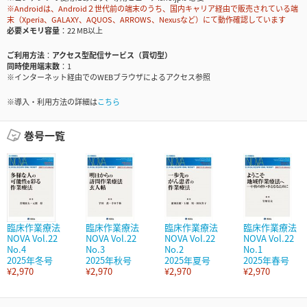
※Androidは、Android２世代前の端末のうち、国内キャリア経由で販売されている端
末（Xperia、GALAXY、AQUOS、ARROWS、Nexusなど）にて動作確認しています
必要メモリ容量
22 MB以上
ご利用方法
アクセス型配信サービス（買切型）
同時使用端末数
1
※インターネット経由でのWEBブラウザによるアクセス参照
※導入・利用方法の詳細は
こちら
巻号一覧
臨床作業療法
臨床作業療法
臨床作業療法
臨床作業療法
NOVA Vol.22
NOVA Vol.22
NOVA Vol.22
NOVA Vol.22
No.4
No.3
No.2
No.1
2025年冬号
2025年秋号
2025年夏号
2025年春号
¥2,970
¥2,970
¥2,970
¥2,970