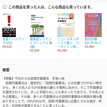
この商品を買った人は、こんな商品も買っています。
当直ハンドブッ
感染症レジデン
ニュースタンダ
総合診療
ク2026
トマニュアル 第
ードで築く パ
Vol.36 No.1
¥4,620
3版
ーキンソン病...
¥2,860
¥5,500
¥4,180
概要
【特集】今日からの訪問作業療法 手習い帖
訪問作業療法は，歴史的に「訪問作業療法」との位置づけがない時代
から， 多くの先人たちが対象者の暮らす場所に出かけ，そこで作業療法
を提供されていた。きっと手探りのことも多かったであろう。その先人た
ちの実践と，その後，多くの 作業療法士が訪問作業療法の実践を積み重
ねてきたことで，われわれは今，訪問 作業療法に必要とされる視点・考
え方・方向性が表現できることに至っている。