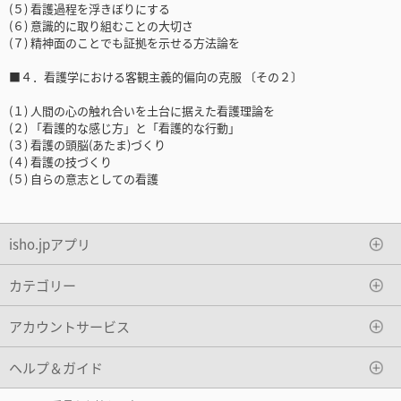
(５) 看護過程を浮きぼりにする
(６) 意識的に取り組むことの大切さ
(７) 精神面のことでも証拠を示せる方法論を
■４．看護学における客観主義的偏向の克服 〔その２〕
(１) 人間の心の触れ合いを土台に据えた看護理論を
(２) 「看護的な感じ方」と「看護的な行動」
(３) 看護の頭脳(あたま)づくり
(４) 看護の技づくり
(５) 自らの意志としての看護
isho.jpアプリ
カテゴリー
アカウントサービス
ヘルプ＆ガイド