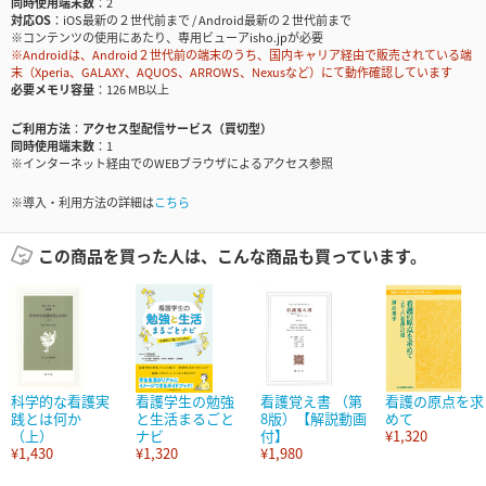
同時使用端末数
2
対応OS
iOS最新の２世代前まで / Android最新の２世代前まで
※コンテンツの使用にあたり、専用ビューアisho.jpが必要
※Androidは、Android２世代前の端末のうち、国内キャリア経由で販売されている端
末（Xperia、GALAXY、AQUOS、ARROWS、Nexusなど）にて動作確認しています
必要メモリ容量
126 MB以上
ご利用方法
アクセス型配信サービス（買切型）
同時使用端末数
1
※インターネット経由でのWEBブラウザによるアクセス参照
※導入・利用方法の詳細は
こちら
この商品を買った人は、こんな商品も買っています。
科学的な看護実
看護学生の勉強
看護覚え書 （第
看護の原点を求
践とは何か
と生活まるごと
8版）【解説動画
めて
（上）
ナビ
付】
¥1,320
¥1,430
¥1,320
¥1,980