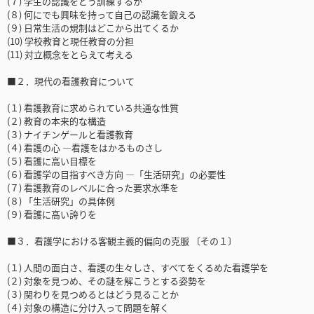
(７) 学生の認識をどう訓練するか
(８) 何にでも興味を持って自己の認識を鍛える
(９) 日常生活の規制はどこから出てくるか
(10) 学校教育と現任教育の分担
(11) 対立概念をとらえて考える
■２．現代の看護教育について
(１) 看護教育に求められている共通な性質
(２) 教育の本来的な構造
(３) ナイチンゲールと看護教育
(４) 看護の心 ―看護をはかるものさし
(５) 看護に高い目標を
(６) 看護学の目指すべき方向 ―「生活研究」の必要性
(７) 看護教育のレベルに合った要求水準を
(８) 「生活研究」の具体例
(９) 看護に高い誇りを
■３．看護学における客観主義的偏向の克服 〔その１〕
(１) 人間の面白さ、看護の生々しさ、すべてをくるめた看護学を
(２) 対象を見つめ、その謎を解こうとする姿勢を
(３) 関わりを見つめるとはどう見ることか
(４) 対象の構造に分け入って問題を解く