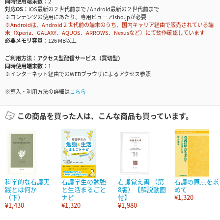
同時使用端末数
2
対応OS
iOS最新の２世代前まで / Android最新の２世代前まで
※コンテンツの使用にあたり、専用ビューアisho.jpが必要
※Androidは、Android２世代前の端末のうち、国内キャリア経由で販売されている端
末（Xperia、GALAXY、AQUOS、ARROWS、Nexusなど）にて動作確認しています
必要メモリ容量
126 MB以上
ご利用方法
アクセス型配信サービス（買切型）
同時使用端末数
1
※インターネット経由でのWEBブラウザによるアクセス参照
※導入・利用方法の詳細は
こちら
この商品を買った人は、こんな商品も買っています。
科学的な看護実
看護学生の勉強
看護覚え書 （第
看護の原点を求
践とは何か
と生活まるごと
8版）【解説動画
めて
（下）
ナビ
付】
¥1,320
¥1,430
¥1,320
¥1,980