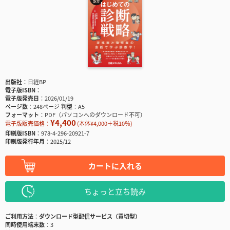
出版社
日経BP
電子版ISBN
電子版発売日
2026/01/19
ページ数
248ページ
判型
A5
フォーマット
PDF（パソコンへのダウンロード不可）
¥4,400
電子版販売価格：
(本体¥4,000＋税10％)
印刷版ISBN
978-4-296-20921-7
印刷版発行年月
2025/12
カートに入れる
ちょっと立ち読み
ご利用方法
ダウンロード型配信サービス（買切型）
同時使用端末数
3