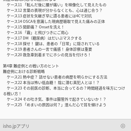
ケース11 「転んだ後に腰が痛い」を映像化して見えたもの
ケース12 言葉の表現が分からなくとも、心は通じ合う？
ケース13 症状を矢継ぎ早に語る患者には4Cで対抗
ケース14 OSCAを意識した現病歴聴取で見えた痛みの正体
ケース15 関節痛？ Onsetを洗え！
ケース16 「霧」と飛びつきにご用心
ケース17 DM（糖尿病）はだいぶマスクする
ケース18 探せ！ 鍵は、患者の「日常」に隠されている
ケース19 患者さんの一言で痛感！ 身体診察は重要
ケース20 救急車到着までにホシの見当を付けろ！
第4章 難症例との戦い方のヒント
難症例における診断戦略
ケース21 熱中症？ 話せない患者の病歴を明らかにする方法
ケース22 本当は怖い低血糖！ 陰に潜む真犯人とは！？
ケース23 その前医の診断、本当に合ってるの？時間経過を味方につけ
る戦い方！
ケース24 その吐き気、事件は腸管外で起きていないか！？
ケース25 「めまいの原因は何？」澄んだ心で耳を傾けよう
isho.jpアプリ