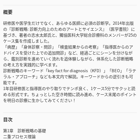
概要
研修医や医学生だけでなく、あらゆる医師に必須の診断学。2014年出版
の『診断戦略: 診断力向上のためのアートとサイエンス』（医学書院）に
基づき、著者の志水太郎氏と、獨協医科大学総合診療科のメンバーが25の
ケース集を作成しました。
「病歴」「身体診察・問診」「検査結果からの考察」「指導医からのア
ドバイスを受けた上での追加問診」など、経過ごとにシーンを分けなが
ら、鑑別診断を進めていく流れを追体験しながら、体系化した診断戦略
の考え方を実践的に学べます。
診断戦略のキーワード「key fact for diagnosis（KFD）」「BEO」「ラテ
ラル・アプローチ」なども本文内で解説。キーワードからの逆引きも可
能です。
1年目研修医と指導医のやり取りでテンポ良く、1ケース5分でサクッと読
める形式です。ちょっとした空き時間に読み進め、ケース末尾のポイント
を明日の診療に生かしてみてください！
目次
第1章 診断戦略の基礎
二重プロセス理論