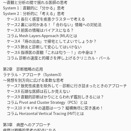
～直観と分析の間で揺れる医師の思考
System 1：直観的に「分かる」思考
System 2：分析的に「考える」思考
ケース1 長引く感冒を疾患クラスターで考える
ケース2 裏には何かある！「 合わない」情報への対処法
ケース3 前医の情報はバイアスになる？
コラム Mesh Layers Approach (MLA)とは
ケース4 「痔の出血」で帰宅としてよいでしょうか？
ケース5 肺炎と診断して安心してはいけない
ケース6 指導医の直観「これは匂う…！」の中身は？
コラム 診断の速度と的確さを押し上げるクリニカル・パール
第2章 診断戦略の応用
ラテラル・アプローチ（System3）
～発想を別方向に広げる柔軟な思考
ケース7 致死性疾患を除外して…診断に行き詰まったときのアプローチ
ケース8 石頭な医師は石しか見えない
ケース9 直観的診断ばかりにとらわれず鑑別しきるには？
コラム Pivot and Cluster Strategy（PCS）とは
ケース10 ドキドキの道筋は一つ？ 縦横無尽に突き進め！
コラム Horizontal Vertical Tracing (HVT)とは
第3章 病歴へのアプローチ
病歴は戦略的思考の起点になる