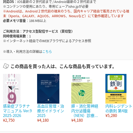
対応OS
iOS最新の２世代前まで / Android最新の２世代前まで
※コンテンツの使用にあたり、専用ビューアisho.jpが必要
※Androidは、Android２世代前の端末のうち、国内キャリア経由で販売されている端
末（Xperia、GALAXY、AQUOS、ARROWS、Nexusなど）にて動作確認しています
必要メモリ容量
186 MB以上
ご利用方法
アクセス型配信サービス（買切型）
同時使用端末数
1
※インターネット経由でのWEBブラウザによるアクセス参照
※導入・利用方法の詳細は
こちら
この商品を買った人は、こんな商品も買っています。
感染症プラチナ
高血圧管理・治
膵・消化管神経
内科レジデント
マニュアル Ver.9
療ガイドライン
内分泌腫瘍
の鉄則 第4版
2025-2026
2025
（NEN）診療...
¥5,280
¥2,750
¥4,180
¥4,180