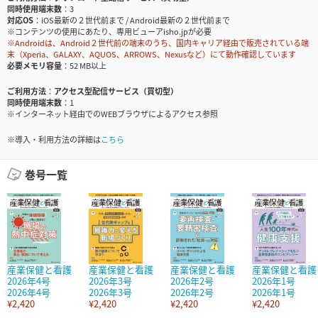
同時使用端末数
3
対応OS
iOS最新の２世代前まで / Android最新の２世代前まで
※コンテンツの使用にあたり、専用ビューアisho.jpが必要
※Androidは、Android２世代前の端末のうち、国内キャリア経由で販売されている端
末（Xperia、GALAXY、AQUOS、ARROWS、Nexusなど）にて動作確認しています
必要メモリ容量
52 MB以上
ご利用方法
アクセス型配信サービス（買切型）
同時使用端末数
1
※インターネット経由でのWEBブラウザによるアクセス参照
※導入・利用方法の詳細は
こちら
巻号一覧
産業保健と看護
産業保健と看護
産業保健と看護
産業保健と看護
2026年4号
2026年3号
2026年2号
2026年1号
2026年4号
2026年3号
2026年2号
2026年1号
¥2,420
¥2,420
¥2,420
¥2,420