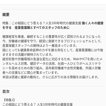
概要
特集：この相談にどう答える？人生100年時代の健康支援
働く人々の健康
を守る 産業看護職とすべてのスタッフのために
健康経営を推進、継続することの重要性が広く認知されるようになった
今、労働者の健康を守り、経営に貢献できるプロフェッショナルとして、
産業保健スタッフへの期待はより一層高まっています。
国にとっても健康寿命延伸のカギを握る存在として、産業看護職には今後
ますますの活躍が期待されています。
就労形態や労働環境の急速な変化に対応するため、WebやICTを用いたメ
ンタルヘルス対策、健診データの活用、社員一人ひとりがヘルスリテラ
シーを高めるための取り組み、高年齢労働者や女性労働者、外国人労働
者への支援などに関心が集まっています。
本誌は読者に最新の動向と、さらに広がりのある情報をお届けします。
目次
【特集1】
この相談にどう答える？ 人生100年時代の健康支援