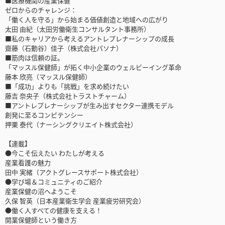
■医療機関の産業保健
ゼロからのチャレンジ：
「働く人を守る」から始まる価値創造と地域への広がり
太田 由紀（太田労働衛生コンサルタント事務所）
■私のキャリアから考えるアントレプレナーシップの成長
齋藤（石動谷）佳子（株式会社パソナ）
■筋肉は信頼の証。
「マッスル保健師」が拓く中小企業のウェルビーイング革命
藤本 欣亮（マッスル保健師）
■「成功」よりも「挑戦」を求め続けたい
藤吉 奈央子（株式会社トラストチャーム）
■アントレプレナーシップが生み出すセクター連携モデル
創発に至るコンピテンシー
押栗 泰代（ナーシングクリエイト株式会社）
【連載】
●今こそ伝えたい わたしが考える
産業看護の魅力
田中 実緒（アクトグレースサポート株式会社）
●学び場＆コミュニティのご紹介
産業保健の沼へようこそ
久保 智英（日本産業衛生学会 産業疲労研究会）
●働く人すべての健康を支える！
開業保健師という働き方