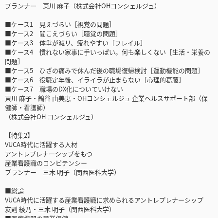
プランナー 東川 麻子（株式会社OHコンシェルジュ）
■ケース1 見えづらい［視覚の問題］
■ケース2 聞こえづらい［聴覚の問題］
■ケース3 体重が減リ、疲れやすい［フレイル］
■ケース4 慣れない家事に手いっぱい。何も楽しくない［生活・栄養の
問題］
■ケース5 ひざの痛みで休んだ後の職場復帰検討［運動機能の問題］
■ケース6 役職定年後、イライラが止まらない［心理的葛藤］
■ケース7 職場のDX化についていけない
東川 麻子・鶴谷 由美恵・OHコンシェルジュ 企業ヘルスサポート部（保
健師・看護師）
（株式会社OH コンシェルジュ）
【特集2】
VUCA時代に活躍する人材
アントレプレナーシップをもつ
産業看護職のコンピテンシー
プランナー 三木 明子（関西医科大学）
■総論
VUCA時代に活躍する産業看護職に求められるアントレプレナーシップ
友則 綾乃・三木 明子（関西医科大学）