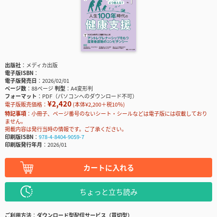
出版社
メディカ出版
電子版ISBN
電子版発売日
2026/02/01
ページ数
88ページ
判型
A4変形判
フォーマット
PDF（パソコンへのダウンロード不可）
¥2,420
電子版販売価格：
(本体¥2,200＋税10％)
特記事項
小冊子、ページ番号のないシート・シールなどは電子版には収載しており
ません。
掲載内容は発行当時の情報です。ご了承ください。
印刷版ISBN
978-4-8404-9059-7
印刷版発行年月
2026/01
カートに入れる
ちょっと立ち読み
ご利用方法
ダウンロード型配信サービス（買切型）