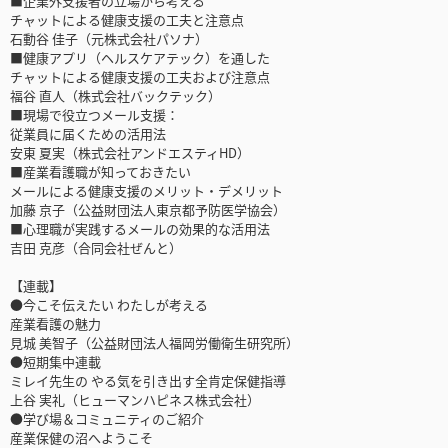
■企業外支援者の立場から考える
チャットによる健康支援の工夫と注意点
石動谷 佳子（元株式会社パソナ）
■健康アプリ（ヘルスケアテック）を通した
チャットによる健康支援の工夫および注意点
福谷 直人（株式会社バックテック）
■現場で役立つメール支援：
従業員に届くための活用法
安東 夏実（株式会社アンドエスティHD）
■産業看護職が知っておきたい
メールによる健康支援のメリット・デメリット
加藤 京子（公益財団法人東京都予防医学協会）
■心理職が実践するメールの効果的な活用法
吉田 克彦（合同会社ぜんと）
【連載】
●今こそ伝えたい わたしが考える
産業看護の魅力
見城 美智子（公益財団法人福岡労働衛生研究所）
●短期集中連載
ミレイ先生の やる気を引き出す全肯定保健指導
上谷 実礼（ヒューマンハピネス株式会社）
●学び場＆コミュニティのご紹介
産業保健の沼へようこそ