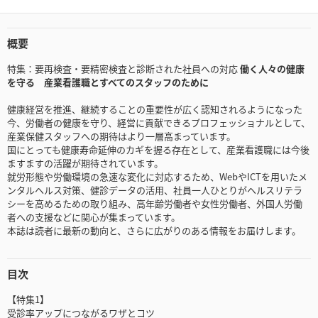
概要
特集：要再検査・要精密検査と診断された社員への対応
働く人々の健康
を守る 産業看護職とすべてのスタッフのために
健康経営を推進、継続することの重要性が広く認知されるようになった
今、労働者の健康を守り、経営に貢献できるプロフェッショナルとして、
産業保健スタッフへの期待はより一層高まっています。
国にとっても健康寿命延伸のカギを握る存在として、産業看護職には今後
ますますの活躍が期待されています。
就労形態や労働環境の急速な変化に対応するため、WebやICTを用いたメ
ンタルヘルス対策、健診データの活用、社員一人ひとりがヘルスリテラ
シーを高めるための取り組み、高年齢労働者や女性労働者、外国人労働
者への支援などに関心が集まっています。
本誌は読者に最新の動向と、さらに広がりのある情報をお届けします。
目次
【特集1】
受診率アップにつながるワザとコツ