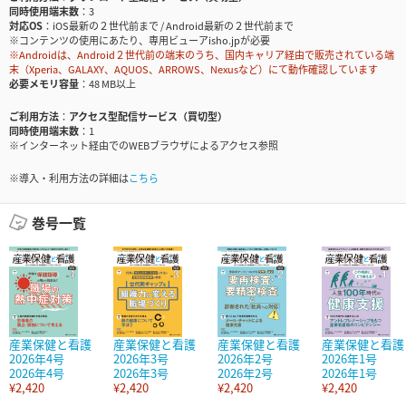
同時使用端末数
3
対応OS
iOS最新の２世代前まで / Android最新の２世代前まで
※コンテンツの使用にあたり、専用ビューアisho.jpが必要
※Androidは、Android２世代前の端末のうち、国内キャリア経由で販売されている端
末（Xperia、GALAXY、AQUOS、ARROWS、Nexusなど）にて動作確認しています
必要メモリ容量
48 MB以上
ご利用方法
アクセス型配信サービス（買切型）
同時使用端末数
1
※インターネット経由でのWEBブラウザによるアクセス参照
※導入・利用方法の詳細は
こちら
巻号一覧
産業保健と看護
産業保健と看護
産業保健と看護
産業保健と看護
2026年4号
2026年3号
2026年2号
2026年1号
2026年4号
2026年3号
2026年2号
2026年1号
¥2,420
¥2,420
¥2,420
¥2,420