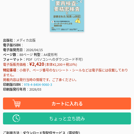
出版社
メディカ出版
電子版ISBN
電子版発売日
2026/04/15
ページ数
88ページ
判型
A4変形判
フォーマット
PDF（パソコンへのダウンロード不可）
¥2,420
電子版販売価格：
(本体¥2,200＋税10％)
特記事項
小冊子、ページ番号のないシート・シールなどは電子版には収載しており
ません。
掲載内容は発行当時の情報です。ご了承ください。
印刷版ISBN
978-4-8404-9060-3
印刷版発行年月
2026/03
カートに入れる
ちょっと立ち読み
ご利用方法
ダウンロード型配信サービス（買切型）