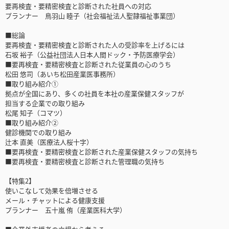
要再検査・要精密検査と診断された社員への対応
プランナー 鳥羽山 睦子（社会福祉法人聖隷福祉事業団）
■総論
要再検査・要精密検査と診断された人の受診率を上げるには
石坂 裕子（公益社団法人日本人間ドック・予防医療学会）
■要再検査・要精密検査と診断された従業員の心のうち
松田 悠司（あいち松田産業医事務所）
■取り組み紹介①
拠点が全国にあり、多くの社員を本社の産業保健スタッフが
担当する企業での取り組み
松尾 知子（コマツ）
■取り組み紹介②
健診機関での取り組み
辻本 直美（医療法人桜十字）
■要再検査・要精密検査と診断された産業保健スタッフの気持ち
■要再検査・要精密検査と診断された管理職の気持ち
【特集2】
使いこなして効果を倍増させる
メール・チャットによる健康支援
プランナー 五十嵐 侑（産業医科大学）