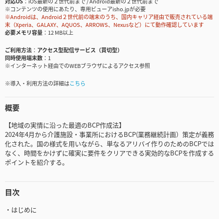
対応OS
iOS最新の２世代前まで / Android最新の２世代前まで
※コンテンツの使用にあたり、専用ビューアisho.jpが必要
※Androidは、Android２世代前の端末のうち、国内キャリア経由で販売されている端
末（Xperia、GALAXY、AQUOS、ARROWS、Nexusなど）にて動作確認しています
必要メモリ容量
12 MB以上
ご利用方法
アクセス型配信サービス（買切型）
同時使用端末数
1
※インターネット経由でのWEBブラウザによるアクセス参照
※導入・利用方法の詳細は
こちら
概要
【地域の実情に沿った最適のBCP作成法】
2024年4月から介護施設・事業所におけるBCP(業務継続計画）策定が義務
化された。国の様式を用いながら、単なるアリバイ作りのためのBCPでは
なく、時間をかけずに確実に要件をクリアできる実効的なBCPを作成する
ポイントを紹介する。
目次
・はじめに