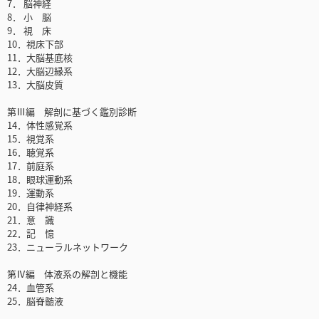
7． 脳神経
8． 小 脳
9． 視 床
10．視床下部
11．大脳基底核
12．大脳辺縁系
13．大脳皮質
第Ⅲ編 解剖に基づく鑑別診断
14．体性感覚系
15．視覚系
16．聴覚系
17．前庭系
18．眼球運動系
19．運動系
20．自律神経系
21．意 識
22．記 憶
23．ニューラルネットワーク
第Ⅳ編 体液系の解剖と機能
24．血管系
25．脳脊髄液