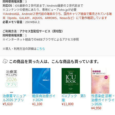
同時使用端末数
3
対応OS
iOS最新の２世代前まで / Android最新の２世代前まで
※コンテンツの使用にあたり、専用ビューアisho.jpが必要
※Androidは、Android２世代前の端末のうち、国内キャリア経由で販売されている端
末（Xperia、GALAXY、AQUOS、ARROWS、Nexusなど）にて動作確認しています
必要メモリ容量
250 MB以上
ご利用方法
アクセス型配信サービス（買切型）
同時使用端末数
1
※インターネット経由でのWEBブラウザによるアクセス参照
※導入・利用方法の詳細は
こちら
この商品を買った人は、こんな商品も買っています。
治療薬マニュア
糖尿病治療ガイ
ICUブック 第5
性感染症 診断
ル2026 アプリ
ド2024
版
治療ガイドライ
¥5,610
¥1,100
¥11,000
ン2026
¥4,950