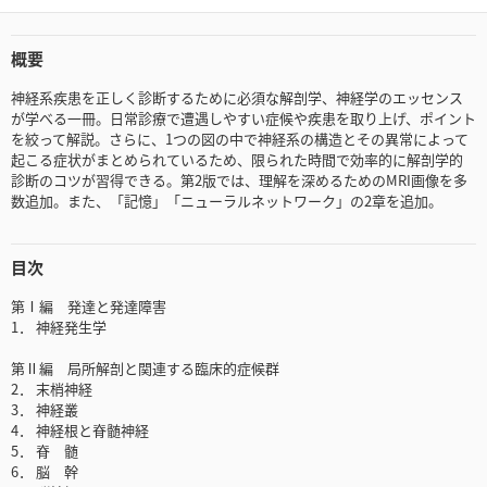
概要
神経系疾患を正しく診断するために必須な解剖学、神経学のエッセンス
が学べる一冊。日常診療で遭遇しやすい症候や疾患を取り上げ、ポイント
を絞って解説。さらに、1つの図の中で神経系の構造とその異常によって
起こる症状がまとめられているため、限られた時間で効率的に解剖学的
診断のコツが習得できる。第2版では、理解を深めるためのMRI画像を多
数追加。また、「記憶」「ニューラルネットワーク」の2章を追加。
目次
第Ⅰ編 発達と発達障害
1． 神経発生学
第Ⅱ編 局所解剖と関連する臨床的症候群
2． 末梢神経
3． 神経叢
4． 神経根と脊髄神経
5． 脊 髄
6． 脳 幹