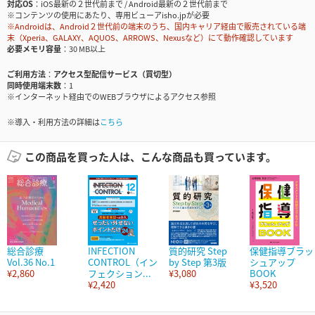
対応OS
iOS最新の２世代前まで / Android最新の２世代前まで
※コンテンツの使用にあたり、専用ビューアisho.jpが必要
※Androidは、Android２世代前の端末のうち、国内キャリア経由で販売されている端
末（Xperia、GALAXY、AQUOS、ARROWS、Nexusなど）にて動作確認しています
必要メモリ容量
30 MB以上
ご利用方法
アクセス型配信サービス（買切型）
同時使用端末数
1
※インターネット経由でのWEBブラウザによるアクセス参照
※導入・利用方法の詳細は
こちら
この商品を買った人は、こんな商品も買っています。
総合診療
INFECTION
質的研究 Step
保健指導ブラッ
Vol.36 No.1
CONTROL（イン
by Step 第3版
シュアップ
¥2,860
フェクション...
¥3,080
BOOK
¥2,420
¥3,520