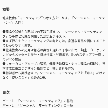
概要
健康教育に“マーケティング”の考え方を生かす，「ソーシャル・マーケテ
ィング」入門！
●理論や背景から現場での実践手順まで，「ソーシャル・マーケティン
グ」の基礎と実践を網羅した決定版テキスト．
●まず押さえたいマーケティングの考え方は，身近な商品を例にすること
でわかりやすく解説．
●健康教育への応用は著者の実例を通して丁寧に指南．調査・ターゲティ
ングからメッセージ設計・資材作成・評価まで，8つのステップで一貫し
て学べる構成．
●フォーカス・グループの解説，健康行動理論・ナッジ理論の概略や，資
材作成に役立つデザイン指針など，補足資料も充実．
●初学者から実践者まで，ソーシャル・マーケティングを「知る」だけで
なく「使いこなす」ための1冊．
目次
パート1 「ソーシャル・マーケティング」の基礎
パート2 「ソーシャル・マーケティング」の手順