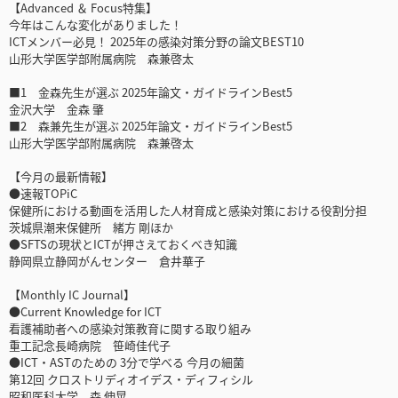
【Advanced ＆ Focus特集】
今年はこんな変化がありました！
ICTメンバー必見！ 2025年の感染対策分野の論文BEST10
山形大学医学部附属病院 森兼啓太
■1 金森先生が選ぶ 2025年論文・ガイドラインBest5
金沢大学 金森 肇
■2 森兼先生が選ぶ 2025年論文・ガイドラインBest5
山形大学医学部附属病院 森兼啓太
【今月の最新情報】
●速報TOPiC
保健所における動画を活用した人材育成と感染対策における役割分担
茨城県潮来保健所 緒方 剛ほか
●SFTSの現状とICTが押さえておくべき知識
静岡県立静岡がんセンター 倉井華子
【Monthly IC Journal】
●Current Knowledge for ICT
看護補助者への感染対策教育に関する取り組み
重工記念長崎病院 笹崎佳代子
●ICT・ASTのための 3分で学べる 今月の細菌
第12回 クロストリディオイデス・ディフィシル
昭和医科大学 森 伸晃