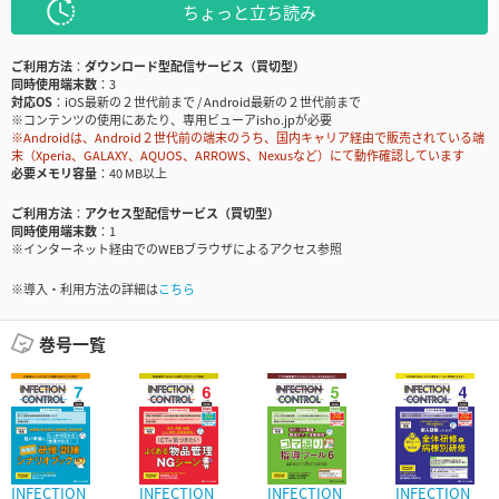
ちょっと立ち読み
ご利用方法
ダウンロード型配信サービス（買切型）
同時使用端末数
3
対応OS
iOS最新の２世代前まで / Android最新の２世代前まで
※コンテンツの使用にあたり、専用ビューアisho.jpが必要
※Androidは、Android２世代前の端末のうち、国内キャリア経由で販売されている端
末（Xperia、GALAXY、AQUOS、ARROWS、Nexusなど）にて動作確認しています
必要メモリ容量
40 MB以上
ご利用方法
アクセス型配信サービス（買切型）
同時使用端末数
1
※インターネット経由でのWEBブラウザによるアクセス参照
※導入・利用方法の詳細は
こちら
巻号一覧
INFECTION
INFECTION
INFECTION
INFECTION