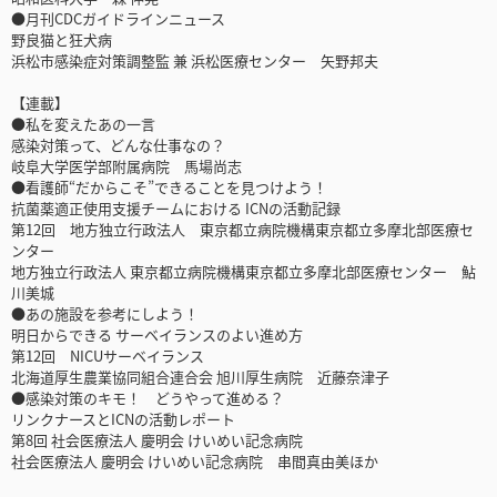
●月刊CDCガイドラインニュース
野良猫と狂犬病
浜松市感染症対策調整監 兼 浜松医療センター 矢野邦夫
【連載】
●私を変えたあの一言
感染対策って、どんな仕事なの？
岐阜大学医学部附属病院 馬場尚志
●看護師“だからこそ”できることを見つけよう！
抗菌薬適正使用支援チームにおける ICNの活動記録
第12回 地方独立行政法人 東京都立病院機構東京都立多摩北部医療セ
ンター
地方独立行政法人 東京都立病院機構東京都立多摩北部医療センター 鮎
川美城
●あの施設を参考にしよう！
明日からできる サーベイランスのよい進め方
第12回 NICUサーベイランス
北海道厚生農業協同組合連合会 旭川厚生病院 近藤奈津子
●感染対策のキモ！ どうやって進める？
リンクナースとICNの活動レポート
第8回 社会医療法人 慶明会 けいめい記念病院
社会医療法人 慶明会 けいめい記念病院 串間真由美ほか