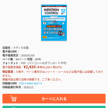
出版社
メディカ出版
電子版ISBN
電子版発売日
2026/01/05
ページ数
98ページ
判型
B5判
フォーマット
PDF（パソコンへのダウンロード不可）
¥2,420
電子版販売価格：
(本体¥2,200＋税10％)
特記事項
小冊子、ページ番号のないシート・シールなどは電子版には収載しており
ません。
掲載内容は発行当時の情報です。ご了承ください。
印刷版ISBN
978-4-8404-8617-0
印刷版発行年月
2025/12
カートに入れる