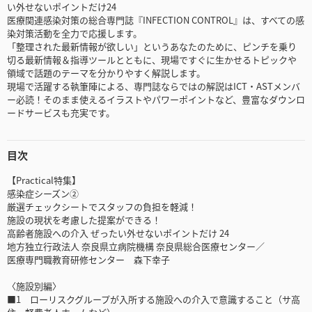
い外せないポイントだけ24
医療関連感染対策の総合専門誌『INFECTION CONTROL』は、すべての感
染対策活動を全力で応援します。
「整理された最新情報が欲しい」というあなたのために、ピンチを乗り
切る最新情報＆指導ツールとともに、現場ですぐに生かせるトピックや
領域で話題のテーマを分かりやすく解説します。
現場で活躍する執筆陣による、専門誌ならではの解説はICT・ASTメンバ
ー必読！そのまま使えるイラストやパワーポイントなど、豊富なダウンロ
ードサービスも充実です。
目次
【Practical特集】
感染症シーズン②
厳選チェックシートでスタッフの負担を軽減！
施設の現状を考慮した提案ができる！
高齢者施設への介入 ぜったい外せないポイントだけ 24
地方独立行政法人 奈良県立病院機構 奈良県総合医療センター／
医療専門職教育研修センター 森下幸子
〈施設別編〉
■1 ローリスクグループが入所する施設への介入で意識すること（サ高