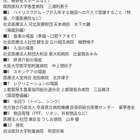
住、軽費老人ホームなど）
関西医科大学香里病院 三浦利恵子
■2 ハイリスクグループが入所する施設への介入で意識すること（特
養、介護医療院など）
社会医療法人 河北医療財団 天本病院 木下大輔
〈場面別編〉
■3 食事の場面（準備～口腔ケアまで）
社会医療法人社団 健生会 立川相互病院 槇野順子
■4 入浴の場面
社会医療法人財団大和会 東大和病院 比留間あゆみ
■5 排泄介助の場面
大阪大学医学部附属病院 中上理紗子
■6 スキンケアの場面
医療法人宝持会 池田病院 北井律子
■7 レクリエーションの場面
上都賀厚生農業協同組合連合会 上都賀総合病院 三品雅洋
〈環境整備編〉
■8 水回り（トイレ、シンク）
地方独立行政法人 奈良県立病院機構 奈良県総合医療センター 東學善友
■9 物品管理（PPE、リネン、共有物品など）
医療法人社団 潮友会 うしお病院 山本 健
■10 換気
自治医科大学附属病院 阿部奈美