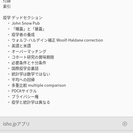
付録
索引
疫学 デッドセクション
・ John Snow Pub
・ 「曝露」と「暴露」
・ 疫学者の養成
・ ウォルフ-ハルデイン補正 Woolf-Haldane correction
・ 英語と米語
・ オーバーマッチング
・ コホート研究の賞味期限
・ 必要条件と十分条件
・ 国際疫学会裏話
・ 統計学は数学ではない
・ 平均への回帰
・ 多重比較 multiple comparison
・ PDCAサイクル
・ プライバシー権
・ 疫学と統計学は異なる
isho.jpアプリ