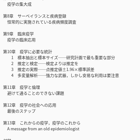
疫学の集大成
第8章 サーベイランスと疾病登録
恒常的に実施されている疾病頻度調査
第9章 臨床疫学
疫学の臨床応用
第10章 疫学に必要な統計
1 標本抽出と標本サイズ──研究計画で最も重要な部分
2 推定と検定──検定よりは推定を
3 推定の実際──点推定値±1.96×標準誤差
4 多変量解析──強力な武器，しかし安易な利用は要注意
第11章 疫学と倫理
避けて通ることのできない課題
第12章 疫学の社会への応用
最後のステップ
第13章 これからの疫学，疫学のこれから
A message from an old epidemiologist