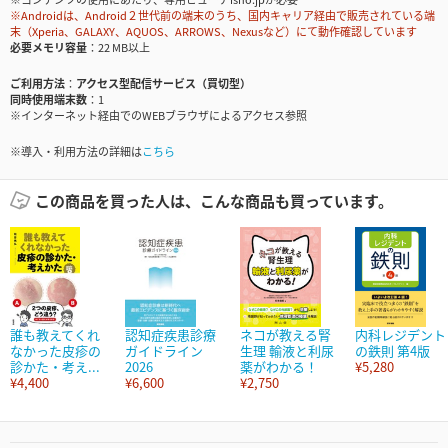
※Androidは、Android２世代前の端末のうち、国内キャリア経由で販売されている端
末（Xperia、GALAXY、AQUOS、ARROWS、Nexusなど）にて動作確認しています
必要メモリ容量
22 MB以上
ご利用方法
アクセス型配信サービス（買切型）
同時使用端末数
1
※インターネット経由でのWEBブラウザによるアクセス参照
※導入・利用方法の詳細は
こちら
この商品を買った人は、こんな商品も買っています。
誰も教えてくれ
認知症疾患診療
ネコが教える腎
内科レジデント
なかった皮疹の
ガイドライン
生理 輸液と利尿
の鉄則 第4版
診かた・考え...
2026
薬がわかる！
¥5,280
¥4,400
¥6,600
¥2,750