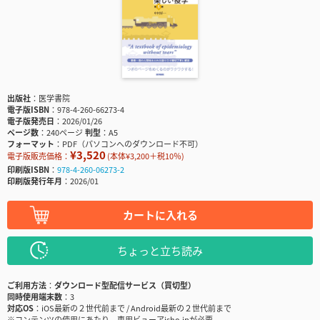
出版社
医学書院
電子版ISBN
978-4-260-66273-4
電子版発売日
2026/01/26
ページ数
240ページ
判型
A5
フォーマット
PDF（パソコンへのダウンロード不可）
¥3,520
電子版販売価格：
(本体¥3,200＋税10％)
印刷版ISBN
978-4-260-06273-2
印刷版発行年月
2026/01
カートに入れる
ちょっと立ち読み
ご利用方法
ダウンロード型配信サービス（買切型）
同時使用端末数
3
対応OS
iOS最新の２世代前まで / Android最新の２世代前まで
※コンテンツの使用にあたり、専用ビューアisho.jpが必要