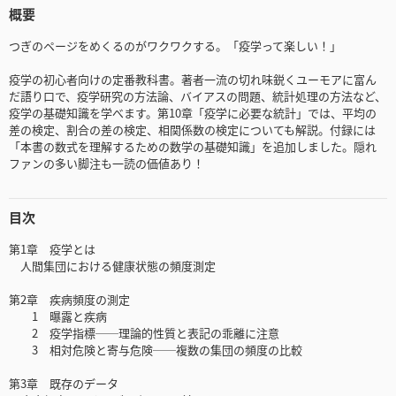
概要
つぎのページをめくるのがワクワクする。「疫学って楽しい！」
疫学の初心者向けの定番教科書。著者一流の切れ味鋭くユーモアに富ん
だ語り口で、疫学研究の方法論、バイアスの問題、統計処理の方法など、
疫学の基礎知識を学べます。第10章「疫学に必要な統計」では、平均の
差の検定、割合の差の検定、相関係数の検定についても解説。付録には
「本書の数式を理解するための数学の基礎知識」を追加しました。隠れ
ファンの多い脚注も一読の価値あり！
目次
第1章 疫学とは
人間集団における健康状態の頻度測定
第2章 疾病頻度の測定
1 曝露と疾病
2 疫学指標──理論的性質と表記の乖離に注意
3 相対危険と寄与危険──複数の集団の頻度の比較
第3章 既存のデータ