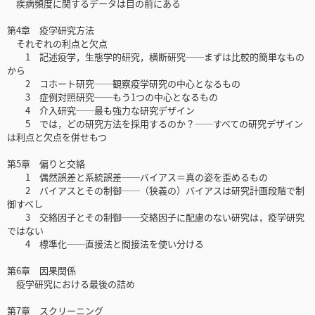
疾病頻度に関するデータは目の前にある
第4章 疫学研究方法
それぞれの利点と欠点
1 記述疫学，生態学的研究，横断研究──まずは比較的簡単なもの
から
2 コホート研究──観察疫学研究の中心となるもの
3 症例対照研究──もう1つの中心となるもの
4 介入研究──最も強力な研究デザイン
5 では，どの研究方法を採用するのか？──すべての研究デザイン
は利点と欠点を併せもつ
第5章 偏りと交絡
1 偶然誤差と系統誤差──バイアス＝真の姿を歪めるもの
2 バイアスとその制御──（狭義の）バイアスは研究計画段階で制
御すべし
3 交絡因子とその制御──交絡因子に配慮のない研究は，疫学研究
ではない
4 標準化──直接法と間接法を使い分ける
第6章 因果関係
疫学研究における最後の詰め
第7章 スクリーニング