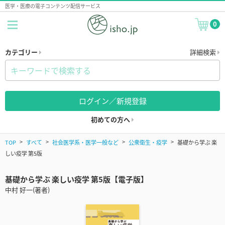
医学・医療の電子コンテンツ配信サービス
0
カテゴリー
詳細検索
ログイン／新規登録
初めての方へ
TOP
すべて
社会医学系・医学一般など
公衆衛生・疫学
基礎から学ぶ 楽
しい疫学 第5版
基礎から学ぶ 楽しい疫学 第5版【電子版】
中村 好一(著者)