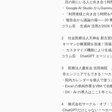
目の前にいる人と向き合う時間
・ Google AI Studio か
・「利用者様と向き合う時間を増
・ 報告会から議論の場へ─ 20
コラム④ 生成AI 活用が2026
2 社会医療法人天神会 新古賀
キーマンが横展開を加速！現場発
・ カスタマイズ機能により生成A
コラム⑤ ChatGPT エージェント
3 医療法人慶友会 吉田病院 
非エンジニアでもできる！〜カ
・院内カレンダーを個人で使う
・Excel の単純作業をVBA で自
・DX・AI の導入はここ1 年ぐ
4 株式会社サークル・オブ・フ
ChatGPTだけじゃない！〜ホ