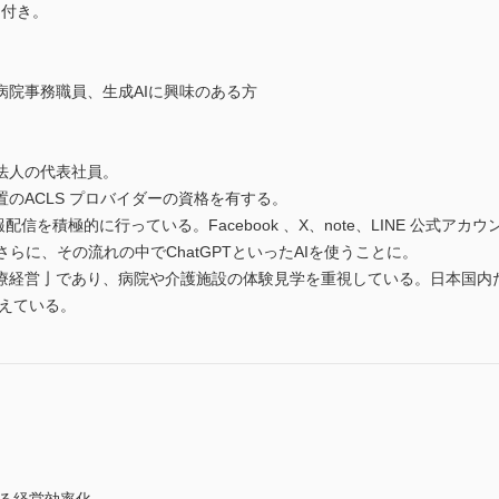
ド付き。
病院事務職員、生成AIに興味のある方
法人の代表社員。
のACLS プロバイダーの資格を有する。
報配信を積極的に行っている。Facebook 、X、note、LINE 公式アカ
。さらに、その流れの中でChatGPTといったAIを使うことに。
療経営亅であり、病院や介護施設の体験見学を重視している。日本国内
伝えている。