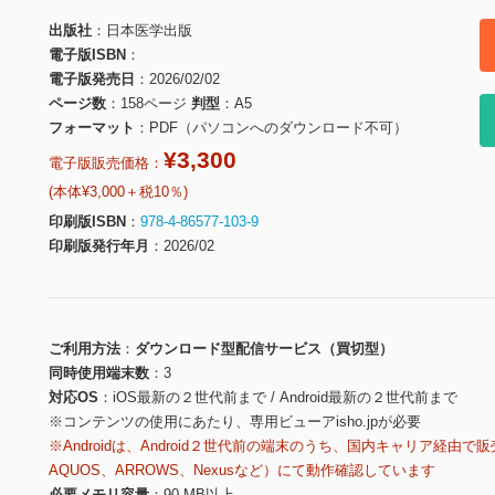
出版社
日本医学出版
電子版ISBN
電子版発売日
2026/02/02
ページ数
158ページ
判型
A5
フォーマット
PDF（パソコンへのダウンロード不可）
¥3,300
電子版販売価格：
(本体¥3,000＋税10％)
印刷版ISBN
978-4-86577-103-9
印刷版発行年月
2026/02
ご利用方法
ダウンロード型配信サービス（買切型）
同時使用端末数
3
対応OS
iOS最新の２世代前まで / Android最新の２世代前まで
※コンテンツの使用にあたり、専用ビューアisho.jpが必要
※Androidは、Android２世代前の端末のうち、国内キャリア経由で販
AQUOS、ARROWS、Nexusなど）にて動作確認しています
必要メモリ容量
90 MB以上