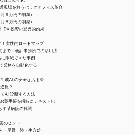
る経営効率化
護現場を救うバックオフィス革命
月６万円の削減）
月５万円の削減）
 DX 投資の驚異的効果
す！実践的ロードマップ
問まで～会計事務所での活用法～
名に削減できた事例
グで業務を自動化する
成AI の安全な活用法
ン違反？
AI 診断する方法
！お薬手帳を瞬時にテキスト化
らす某病院の挑戦
善のヒント
人・星野 陸・生方雄一