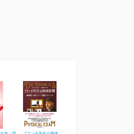
室出血・憩
ブランチ先生の身体診察