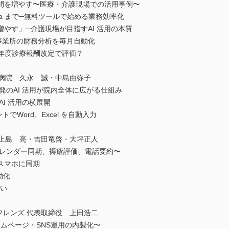
を増やす〜医療・介護現場での活用事例〜
らGamma まで─無料ツールで始める業務効率化
やす」─介護現場が目指すAI 活用の本質
 事業所の財務分析を毎月自動化
 年度診療報酬改定で評価？
病院 久永 誠・中島由弥子
のAI 活用が院内全体に広がる仕組み
I 活用の横展開
でWord、Excel を自動入力
上島 亮・吉田竜啓・大坪正人
レンダー同期、褥瘡評価、電話要約〜
スマホに同期
動化
らい
レンズ 代表取締役 上田浩二
ームページ・SNS運用の内製化〜