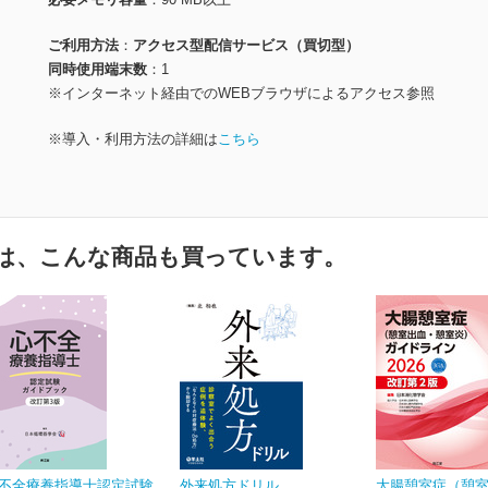
ご利用方法
アクセス型配信サービス（買切型）
同時使用端末数
1
※インターネット経由でのWEBブラウザによるアクセス参照
※導入・利用方法の詳細は
こちら
は、こんな商品も買っています。
不全療養指導士認定試験
外来処方ドリル
大腸憩室症（憩