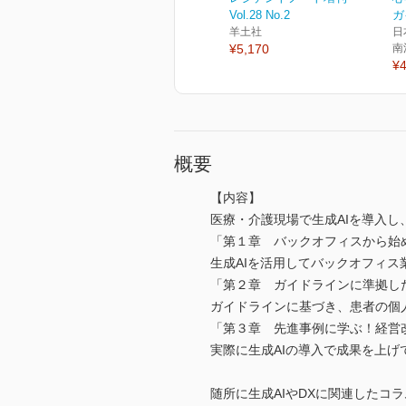
Vol.28 No.2
ガ
羊土社
日
¥5,170
南
¥4
概要
【内容】
医療・介護現場で生成AIを導入
「第１章 バックオフィスから始
生成AIを活用してバックオフィ
「第２章 ガイドラインに準拠した
ガイドラインに基づき、患者の個
「第３章 先進事例に学ぶ！経営
実際に生成AIの導入で成果を上
随所に生成AIやDXに関連したコ