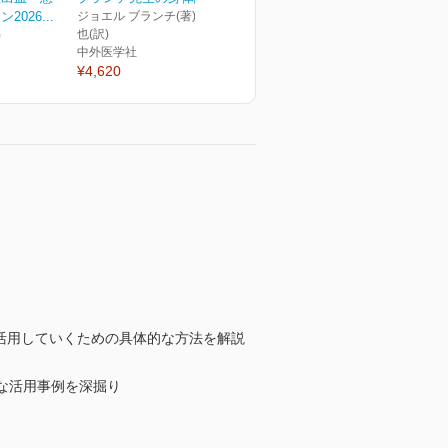
026...
ジョエル ブランチ(著) 家 研
也(訳)
)
中外医学社
¥4,620
活用していくための具体的な方法を解説
な活用事例を深掘り