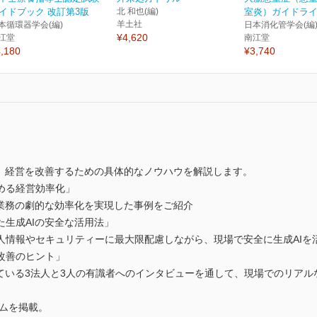
イドブック 改訂第3版
北 和也(編)
室炎）ガイドライン2
羊土社
本循環器学会(編)
日本消化管学会(編
¥4,620
江堂
南江堂
,180
¥3,740
し、経営を改善するための具体的なノウハウを解説します。
める経営効率化」
ス業務の劇的な効率化を実現した事例をご紹介
生成AIの安全な活用法」
人情報やセキュリティーに最大限配慮しながら、現場で安全に生成AIを
改善のヒント」
げている3法人と3人の有識者へのインタビューを通して、現場でのリアル
ラムを掲載。