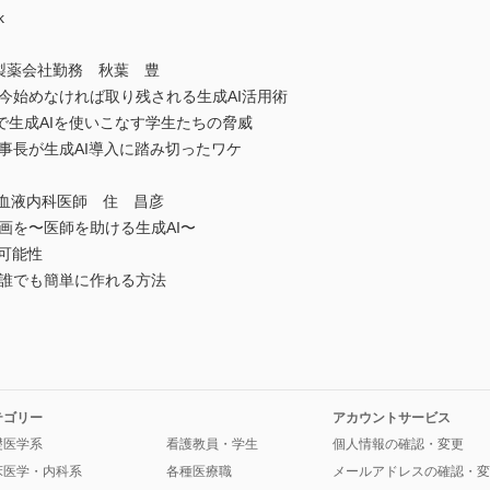
k
製薬会社勤務 秋葉 豊
始めなければ取り残される生成AI活用術
で生成AIを使いこなす学生たちの脅威
長が生成AI導入に踏み切ったワケ
血液内科医師 住 昌彦
を〜医師を助ける生成AI〜
可能性
誰でも簡単に作れる方法
テゴリー
アカウントサービス
礎医学系
看護教員・学生
個人情報の確認・変更
床医学・内科系
各種医療職
メールアドレスの確認・変