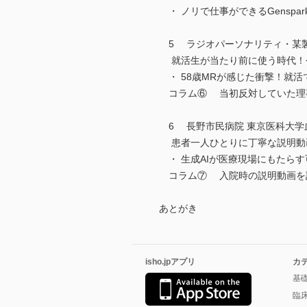
・ ノリで仕事ができるGenspar
5 ラジオパーソナリティ・某
就活生が当たり前に使う時代！今
・ 58歳MRが感じた衝撃！就活
コラム⑥ 当初反対していた理事
6 長野市民病院 東京医科大学
患者一人ひとりに丁寧な説明動画
・ 生成AIが医療現場にもたらす
コラム⑦ 入院時の説明動画を
あとがき
isho.jpアプリ
カ
基
臨