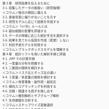
第３章 研究結果を伝えるために
3-1. 収集したデータの取扱い（研究倫理）
＜コラム＞後日の検証に備える
3-2. 患者背景に偏りがないことを示す
3-3. 研究モデルに応じて図表を作成する
＜コラム＞「n=30」ルールとは
3-4. 疑似相関の影響を評価する
3-5. データの特徴に応じた統計手法を選択する
3-6. 結果を見てから仮説を作成（変更）しない
3-7. 判別予測モデルを利用する
＜コラム＞ブラックボックスモデルを理解する
第４章 統計ソフトを用いた解析手順と評価
4-1. JMP での計算手順
4-2. 一変量の分布を把握する
4-3. 二要因の関係を検討する
＜コラム＞リスク比とオッズ比の違い
4-4. ２変量／多変量の関係を検討する
＜コラム＞有害事象・副作用・副反応
4-5. 傾向スコアマッチングを利用する
4-6. 交絡・関連する因子を探し出す
＜コラム＞層別解析とサブグループ解析
4-7. 生存期間を分析する
＜コラム＞ステップワイズ変数選択