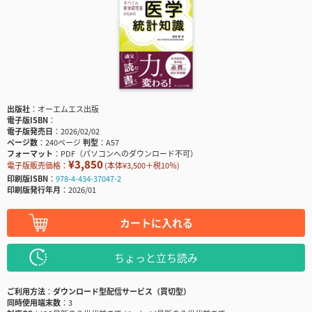
出版社
オーエムエス出版
電子版ISBN
電子版発売日
2026/02/02
ページ数
240ページ
判型
A57
フォーマット
PDF（パソコンへのダウンロード不可）
¥3,850
電子版販売価格：
(本体¥3,500＋税10％)
印刷版ISBN
978-4-434-37047-2
印刷版発行年月
2026/01
カートに入れる
ちょっと立ち読み
ご利用方法
ダウンロード型配信サービス（買切型）
同時使用端末数
3