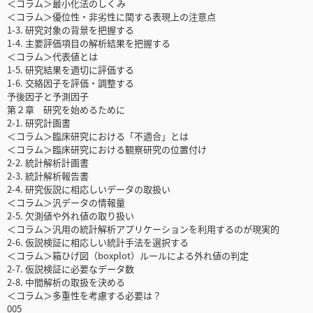
＜コラム＞最小化法のしくみ
＜コラム＞優位性・非劣性に関する表現上の注意点
1-3. 研究対象の背景を把握する
1-4. 主要評価項目の解析結果を把握する
＜コラム＞代表値とは
1-5. 研究結果を適切に評価する
1-6. 交絡因子を評価・調整する
予後因子と予測因子
第２章 研究を始めるために
2-1. 研究計画書
＜コラム＞臨床研究における「不適合」とは
＜コラム＞臨床研究における観察研究の位置付け
2-2. 統計解析計画書
2-3. 統計解析報告書
2-4. 研究仮説に相応しいデータの取扱い
＜コラム＞汎データの情報量
2-5. 欠測値や外れ値の取り扱い
＜コラム＞汎用の統計解析アプリケーションを利用するのが現実的
2-6. 仮説検証に相応しい統計手法を選択する
＜コラム＞箱ひげ図（boxplot）ルールによる外れ値の判定
2-7. 仮説検証に必要なデータ数
2-8. 中間解析の取扱を決める
＜コラム＞多重性を考慮する必要は？
005