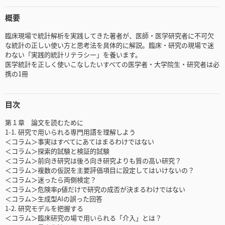
概要
臨床現場で統計解析を実践してきた著者が、医師・医学研究者に不可欠
な統計の正しい使い方と思考法を具体的に解説。臨床・研究の現場で迷
わない「実践的統計リテラシー」を養います。
医学統計を正しく使いこなしたいすべての医学者・大学院生・研究者は必
携の1冊
目次
第１章 論文を読むために
1-1. 研究で用いられる専門用語を理解しよう
＜コラム＞事実はすべてにあてはまるわけではない
＜コラム＞探索的試験と検証的試験
＜コラム＞前向き研究は後ろ向き研究よりも質の高い研究？
＜コラム＞複数の仮説を主要評価項目に設定してはいけないの？
＜コラム＞迷ったら両側検定？
＜コラム＞危険率p値だけで研究の成否が決まるわけではない
＜コラム＞生成型AIの誤った回答
1-2. 研究モデルを把握する
＜コラム＞臨床研究の場で用いられる「介入」とは？