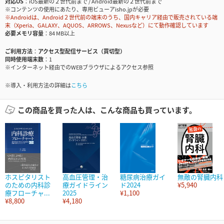
対応OS
iOS最新の２世代前まで / Android最新の２世代前まで
※コンテンツの使用にあたり、専用ビューアisho.jpが必要
※Androidは、Android２世代前の端末のうち、国内キャリア経由で販売されている端
末（Xperia、GALAXY、AQUOS、ARROWS、Nexusなど）にて動作確認しています
必要メモリ容量
84 MB以上
ご利用方法
アクセス型配信サービス（買切型）
同時使用端末数
1
※インターネット経由でのWEBブラウザによるアクセス参照
※導入・利用方法の詳細は
こちら
この商品を買った人は、こんな商品も買っています。
ホスピタリスト
高血圧管理・治
糖尿病治療ガイ
無敵の腎臓内科
のための内科診
療ガイドライン
ド2024
¥5,940
療フローチャ...
2025
¥1,100
¥8,800
¥4,180