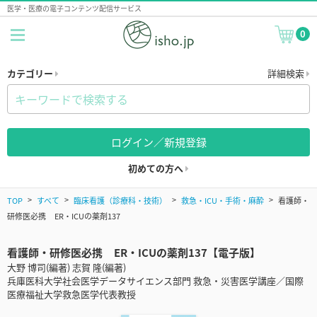
医学・医療の電子コンテンツ配信サービス
0
カテゴリー
詳細検索
ログイン／新規登録
初めての方へ
TOP
すべて
臨床看護（診療科・技術）
救急・ICU・手術・麻酔
看護師・
研修医必携 ER・ICUの薬剤137
看護師・研修医必携 ER・ICUの薬剤137【電子版】
大野 博司(編著) 志賀 隆(編著)
兵庫医科大学社会医学データサイエンス部門 救急・災害医学講座／国際
医療福祉大学救急医学代表教授