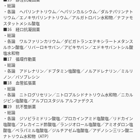
・総論
・各論 ヘパリンナトリウム／ヘパリンカルシウム／ダルテパリンナト
リウム／エノキサパリンナトリウム／アルガトロバン水和物／ナファモ
スタットメシル酸塩
■16 経口抗凝固薬
・総論
・各論 ワルファリンカリウム／ダビガトランエテキシラートメタンス
ルホン酸塩／リバーロキサバン／アピキサバン／エドキサバントシル酸
塩水和物
■17 循環作動薬
・総論
・各論 アドレナリン／ドブタミン塩酸塩／ノルアドレナリン／ミルリ
ノン／バソプレシン
■18 血管拡張薬
・総論
・各論 ニトログリセリン／ニトロプルシドナトリウム水和物／ニカル
ジピン塩酸塩／アルプロスタジル アルファデクス
■19 抗不整脈薬
・総論
・各論 ジソピラミドリン酸塩／プロカインアミド塩酸塩／リドカイン
塩酸塩／フレカイニド酢酸塩／ランジオロール塩酸塩／アミオダロン塩
酸塩／ベラパミル塩酸塩／ジルチアゼム塩酸塩／アデノシン三リン酸二
ナトリウム水和物（ATP）