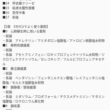
■14 甲状腺クリーゼ
■15 粘液水腫性昏睡
■16 急性中毒
■17 術後
【3章 ER/ICUでよく使う薬剤】
■0 心肺蘇生時に用いる薬剤
・総論
・各論 アドレナリン／アミオダロン塩酸塩／アトロピン硫酸塩水和物
■1 解熱性鎮痛薬
・総論
・各論 アセトアミノフェン／ロキソプロフェンナトリウム水和物／ジ
クロフェナクナトリウム／セレコキシブ／フルルビプロフェンアキセチ
ル
■2 静注鎮痛薬
・総論
・各論 ペンタゾシン／フェンタニルクエン酸塩／レミフェンタニル塩
酸塩／モルヒネ塩酸塩水和物
■3 鎮静薬／筋弛緩薬
・総論
・各論 ミダゾラム／プロポフォール／デクスメデトミジン／ケタミン
塩酸塩／ロクロニウム臭化物
■4 鎮咳薬