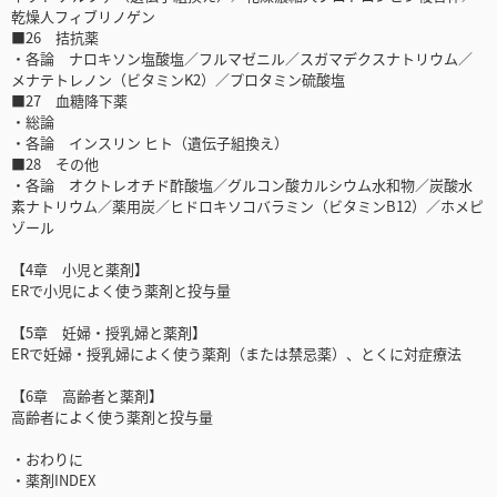
乾燥人フィブリノゲン
■26 拮抗薬
・各論 ナロキソン塩酸塩／フルマゼニル／スガマデクスナトリウム／
メナテトレノン（ビタミンK2）／プロタミン硫酸塩
■27 血糖降下薬
・総論
・各論 インスリン ヒト（遺伝子組換え）
■28 その他
・各論 オクトレオチド酢酸塩／グルコン酸カルシウム水和物／炭酸水
素ナトリウム／薬用炭／ヒドロキソコバラミン（ビタミンB12）／ホメピ
ゾール
【4章 小児と薬剤】
ERで小児によく使う薬剤と投与量
【5章 妊婦・授乳婦と薬剤】
ERで妊婦・授乳婦によく使う薬剤（または禁忌薬）、とくに対症療法
【6章 高齢者と薬剤】
高齢者によく使う薬剤と投与量
・おわりに
・薬剤INDEX