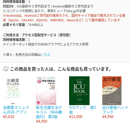
同時使用端末数
3
対応OS
iOS最新の２世代前まで / Android最新の２世代前まで
※コンテンツの使用にあたり、専用ビューアisho.jpが必要
※Androidは、Android２世代前の端末のうち、国内キャリア経由で販売されている端
末（Xperia、GALAXY、AQUOS、ARROWS、Nexusなど）にて動作確認しています
必要メモリ容量
70 MB以上
ご利用方法
アクセス型配信サービス（買切型）
同時使用端末数
1
※インターネット経由でのWEBブラウザによるアクセス参照
※導入・利用方法の詳細は
こちら
この商品を買った人は、こんな商品も買っています。
治療薬マニュア
新生児蘇生法テ
ICUブック 第5
血行動態ハンド
ル2026 アプリ
キスト［Web動
版
ブック
¥5,610
画付］ 第5版
¥11,000
¥4,950
¥4,950