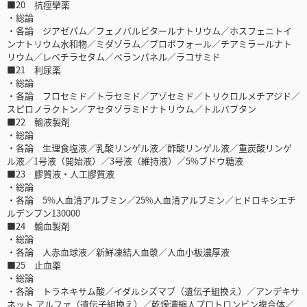
■20 抗痙攣薬
・総論
・各論 ジアゼパム／フェノバルビタールナトリウム／ホスフェニトイ
ンナトリウム水和物／ミダゾラム／プロポフォール／チアミラールナト
リウム／レベチラセタム／ペランパネル／ラコサミド
■21 利尿薬
・総論
・各論 フロセミド／トラセミド／アゾセミド／トリクロルメチアジド／
スピロノラクトン／アセタゾラミドナトリウム／トルバプタン
■22 輸液製剤
・総論
・各論 生理食塩液／乳酸リンゲル液／酢酸リンゲル液／重炭酸リンゲ
ル液／1号液（開始液）／3号液（維持液）／5%ブドウ糖液
■23 膠質液・人工膠質液
・総論
・各論 5%人血清アルブミン／25%人血清アルブミン／ヒドロキシエチ
ルデンプン130000
■24 輸血製剤
・総論
・各論 人赤血球液／新鮮凍結人血漿／人血小板濃厚液
■25 止血薬
・総論
・各論 トラネキサム酸／イダルシズマブ（遺伝子組換え）／アンデキサ
ネット アルファ（遺伝子組換え）／乾燥濃縮人プロトロンビン複合体／