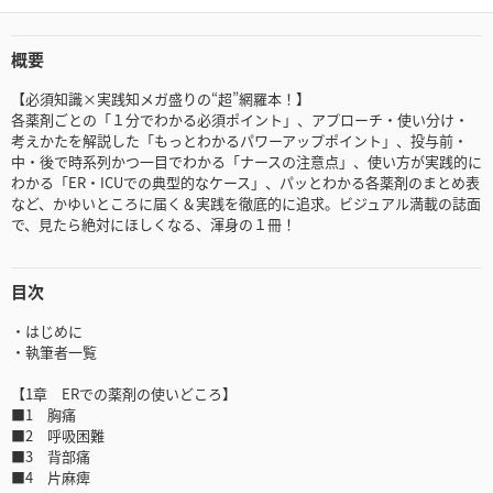
概要
【必須知識×実践知メガ盛りの“超”網羅本！】
各薬剤ごとの「１分でわかる必須ポイント」、アプローチ・使い分け・
考えかたを解説した「もっとわかるパワーアップポイント」、投与前・
中・後で時系列かつ一目でわかる「ナースの注意点」、使い方が実践的に
わかる「ER・ICUでの典型的なケース」、パッとわかる各薬剤のまとめ表
など、かゆいところに届く＆実践を徹底的に追求。ビジュアル満載の誌面
で、見たら絶対にほしくなる、渾身の１冊！
目次
・はじめに
・執筆者一覧
【1章 ERでの薬剤の使いどころ】
■1 胸痛
■2 呼吸困難
■3 背部痛
■4 片麻痺