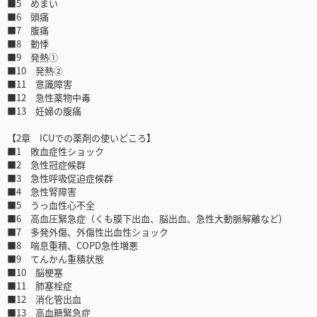
■5 めまい
■6 頭痛
■7 腹痛
■8 動悸
■9 発熱①
■10 発熱②
■11 意識障害
■12 急性薬物中毒
■13 妊婦の腹痛
【2章 ICUでの薬剤の使いどころ】
■1 敗血症性ショック
■2 急性冠症候群
■3 急性呼吸促迫症候群
■4 急性腎障害
■5 うっ血性心不全
■6 高血圧緊急症（くも膜下出血、脳出血、急性大動脈解離など)
■7 多発外傷、外傷性出血性ショック
■8 喘息重積、COPD急性増悪
■9 てんかん重積状態
■10 脳梗塞
■11 肺塞栓症
■12 消化管出血
■13 高血糖緊急症