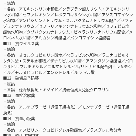
・総論
・各論 アモキシシリン水和物／クラブラン酸カリウム・アモキシシリ
ン水和物／セファレキシン／レボフロキサシン水和物／アジスロマイシン
水和物／アンピシリンナトリウム・スルバクタムナトリウム配合／セファ
ゾリンナトリウム／セフトリアキソンナトリウム水和物／セフェピム塩
酸塩水和物／タゾバクタムナトリウム・ピペラシリンナトリウム配合／メ
ロペネム水和物／アミカシン硫酸塩／バンコマイシン塩酸塩
■11 抗ウイルス薬
・総論
・各論 オセルタミビルリン酸塩／ペラミビル水和物／ラニナミビルオ
クタン酸エステル水和物／ザナミビル水和物／アマンタジン塩酸塩／バロ
キサビル マルボキシル／ニルマトレルビル/リトナビル配合剤／レムデシ
ビル／モルヌピラビル／エンシトレルビル フマル酸
■12 破傷風予防薬
・総論
・各論 沈降破傷風トキソイド／抗破傷風人免疫グロブリン
■13 血栓溶解薬
・総論
・各論 アルテプラーゼ（遺伝子組換え）／モンテプラーゼ（遺伝子組
換え）
■14 抗血小板薬
・総論
・各論 アスピリン／クロピドグレル硫酸塩／プラスグレル塩酸塩
■15 静注抗凝固薬