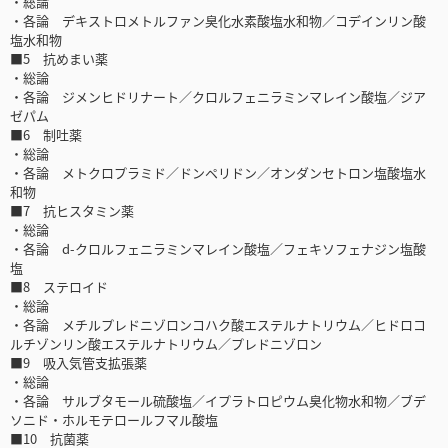
・総論
・各論 デキストロメトルファン臭化水素酸塩水和物／コデインリン酸
塩水和物
■5 抗めまい薬
・総論
・各論 ジメンヒドリナート／クロルフェニラミンマレイン酸塩／ジア
ゼパム
■6 制吐薬
・総論
・各論 メトクロプラミド／ドンペリドン／オンダンセトロン塩酸塩水
和物
■7 抗ヒスタミン薬
・総論
・各論 d-クロルフェニラミンマレイン酸塩／フェキソフェナジン塩酸
塩
■8 ステロイド
・総論
・各論 メチルプレドニゾロンコハク酸エステルナトリウム／ヒドロコ
ルチゾンリン酸エステルナトリウム／プレドニゾロン
■9 吸入気管支拡張薬
・総論
・各論 サルブタモール硫酸塩／イプラトロピウム臭化物水和物／ブデ
ソニド・ホルモテロールフマル酸塩
■10 抗菌薬