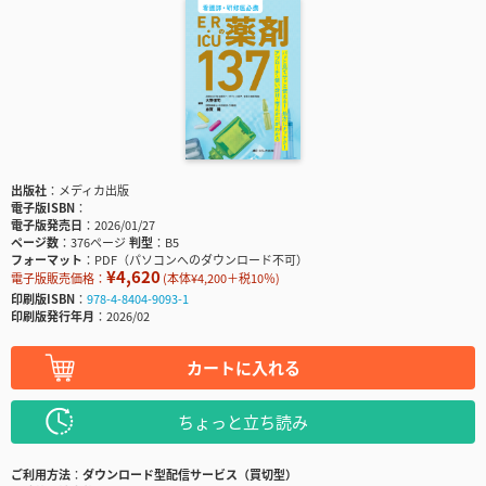
出版社
メディカ出版
電子版ISBN
電子版発売日
2026/01/27
ページ数
376ページ
判型
B5
フォーマット
PDF（パソコンへのダウンロード不可）
¥4,620
電子版販売価格：
(本体¥4,200＋税10％)
印刷版ISBN
978-4-8404-9093-1
印刷版発行年月
2026/02
カートに入れる
ちょっと立ち読み
ご利用方法
ダウンロード型配信サービス（買切型）