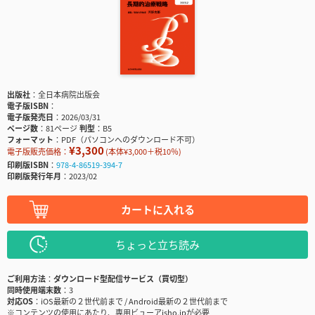
出版社
全日本病院出版会
電子版ISBN
電子版発売日
2026/03/31
ページ数
81ページ
判型
B5
フォーマット
PDF（パソコンへのダウンロード不可）
¥3,300
電子版販売価格：
(本体¥3,000＋税10％)
印刷版ISBN
978-4-86519-394-7
印刷版発行年月
2023/02
カートに入れる
ちょっと立ち読み
ご利用方法
ダウンロード型配信サービス（買切型）
同時使用端末数
3
対応OS
iOS最新の２世代前まで / Android最新の２世代前まで
※コンテンツの使用にあたり、専用ビューアisho.jpが必要