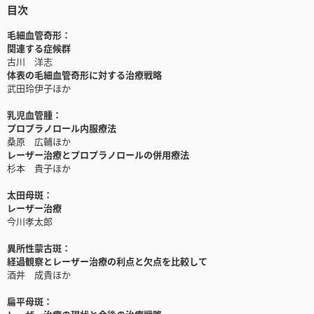
目次
毛細血管奇形：
関連する症候群
古川 洋志
体表の毛細血管奇形に対する治療戦略
武田玲伊子ほか
乳児血管腫：
プロプラノロール内服療法
桑原 広輔ほか
レーザー治療とプロプラノロールの併用療法
杉本 貴子ほか
太田母斑：
レーザー治療
今川孝太郎
異所性蒙古斑：
経過観察とレーザー治療の利点と欠点を比較して
酒井 成貴ほか
扁平母斑：