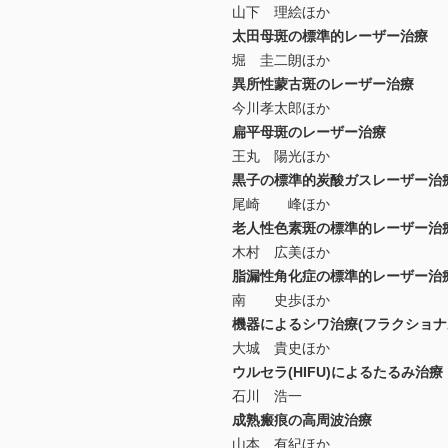
山下 理絵ほか
太田母斑の標準的レーザー治療
堀 圭二朗ほか
異所性蒙古斑のレーザー治療
今川孝太郎ほか
扁平母斑のレーザー治療
王丸 陽光ほか
黒子の標準的炭酸ガスレーザー治
尾崎 峰ほか
老人性色素斑の標準的レーザー治
木村 広美ほか
脂漏性角化症の標準的レーザー治
南 史歩ほか
機器によるシワ治療(フラクショナ
大城 貴史ほか
ウルセラ(HIFU)によるたるみ治療
石川 浩一
成熟瘢痕の高周波治療
山本 有紀ほか