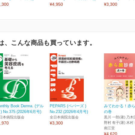
,300
¥4,950
¥3,300
は、こんな商品も買っています。
nthly Book Derma. (デル
PEPARS (ペパーズ )
みてわかる！赤ら
) No.375 (2026年6月号)
No.232 (2026年4月号)
の巻
日本病院出版会
全日本病院出版会
黒川 一郎(著) 乃木
,970
¥3,300
野村 有子(著) 木村
南江堂
¥4,620