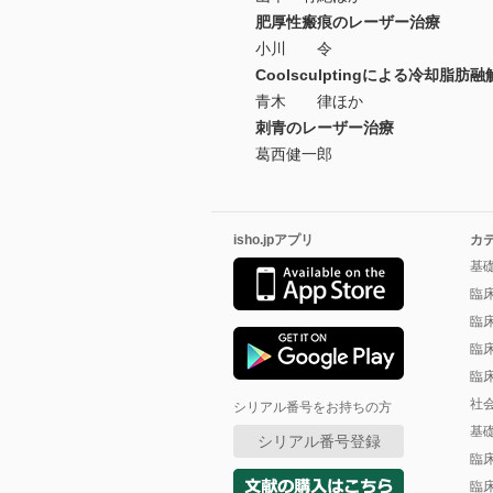
肥厚性瘢痕のレーザー治療
小川 令
Coolsculptingによる冷却脂
青木 律ほか
刺青のレーザー治療
葛西健一郎
isho.jpアプリ
カ
基
臨
臨
臨
臨
社
シリアル番号をお持ちの方
基
シリアル番号登録
臨
臨