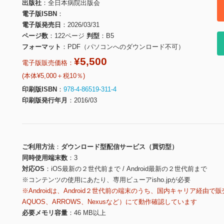
出版社
全日本病院出版会
電子版ISBN
電子版発売日
2026/03/31
ページ数
122ページ
判型
B5
フォーマット
PDF（パソコンへのダウンロード不可）
¥5,500
電子版販売価格：
(本体¥5,000＋税10％)
印刷版ISBN
978-4-86519-311-4
印刷版発行年月
2016/03
ご利用方法
ダウンロード型配信サービス（買切型）
同時使用端末数
3
対応OS
iOS最新の２世代前まで / Android最新の２世代前まで
※コンテンツの使用にあたり、専用ビューアisho.jpが必要
※Androidは、Android２世代前の端末のうち、国内キャリア経由で販
AQUOS、ARROWS、Nexusなど）にて動作確認しています
必要メモリ容量
46 MB以上