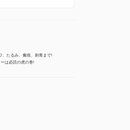
ワ、たるみ、瘢痕、刺青まで!
ーは必読の虎の巻!