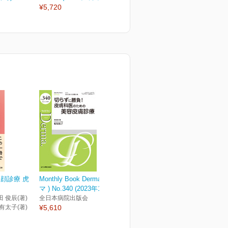
¥5,720
¥3,300
¥
顔診療 虎
Monthly Book Derma. (デル
マ ) No.340 (2023年10月...
田 俊辰(著)
全日本病院出版会
 有太子(著)
¥5,610