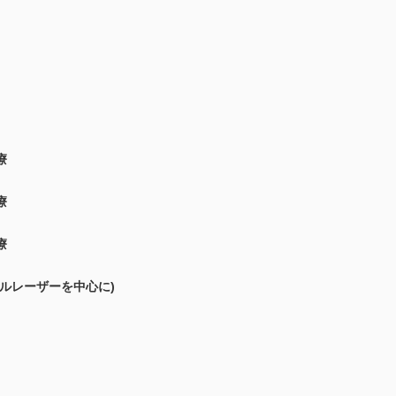
療
療
療
ルレーザーを中心に)