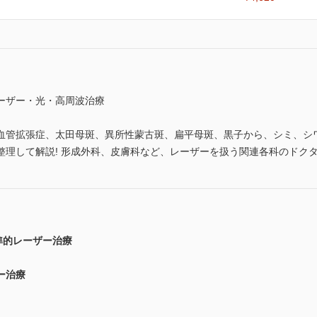
ーザー・光・高周波治療
血管拡張症、太田母斑、異所性蒙古斑、扁平母斑、黒子から、シミ、シ
理して解説! 形成外科、皮膚科など、レーザーを扱う関連各科のドクタ
準的レーザー治療
ー治療