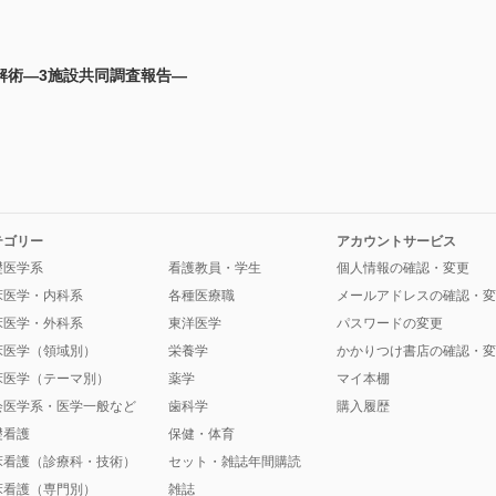
肪融解術―3施設共同調査報告―
テゴリー
アカウントサービス
礎医学系
看護教員・学生
個人情報の確認・変更
床医学・内科系
各種医療職
メールアドレスの確認・変
床医学・外科系
東洋医学
パスワードの変更
床医学（領域別）
栄養学
かかりつけ書店の確認・変
床医学（テーマ別）
薬学
マイ本棚
会医学系・医学一般など
歯科学
購入履歴
礎看護
保健・体育
床看護（診療科・技術）
セット・雑誌年間購読
床看護（専門別）
雑誌