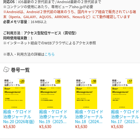
対応OS
iOS最新の２世代前まで / Android最新の２世代前まで
※コンテンツの使用にあたり、専用ビューアisho.jpが必要
※Androidは、Android２世代前の端末のうち、国内キャリア経由で販売されている端
末（Xperia、GALAXY、AQUOS、ARROWS、Nexusなど）にて動作確認しています
必要メモリ容量
16 MB以上
ご利用方法
アクセス型配信サービス（買切型）
同時使用端末数
1
※インターネット経由でのWEBブラウザによるアクセス参照
※導入・利用方法の詳細は
こちら
巻号一覧
瘢痕・ケロイド
瘢痕・ケロイド
瘢痕・ケロイド
瘢痕・ケロイド
治療ジャーナル
治療ジャーナル
治療ジャーナル
治療ジャーナル
No.20 (2026年版)
No.19（2025...
No.18（2024...
No.17（2023...
¥3,630
¥3,630
¥3,630
¥3,630