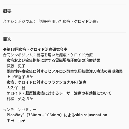
概要
合同シンポジウム：「機器を用いた瘢痕・ケロイド治療」
目次
◆第18回瘢痕・ケロイド治療研究会◆
合同シンポジウム：機器を用いた瘢痕・ケロイド治療
瘢痕および瘢痕拘縮に対する電磁場陰圧療法の治療効果
伊藤 史子
萎縮性痤瘡瘢痕に対するヒアルロン酸空気圧拡散注入療法の長期効果
上中智香子ほか
瘢痕，ケロイドに対するフラクショナルRF治療
大久保 麗
ケロイド・肥厚性瘢痕に対するレーザー治療の有効性について
村松 英之ほか
ランチョンセミナー
PicoWay®（730nm＋1064nm）によるskin rejuvenation
中田 元子