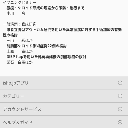
イブニングセミナー
瘢痕・ケロイド形成の理論から予防・治療まで
小川 令
一般演題：臨床研究
患者立脚型アウトカム研究を用いた異常瘢痕に対する手術加療の有効
性の検討
三山 彩ほか
前胸部ケロイド手術症例22例の検討
上原 幸ほか
DIEP flapを用いた乳房再建後の創部瘢痕の検討
武石 白馬ほか
isho.jpアプリ
カテゴリー
アカウントサービス
ヘルプ＆ガイド