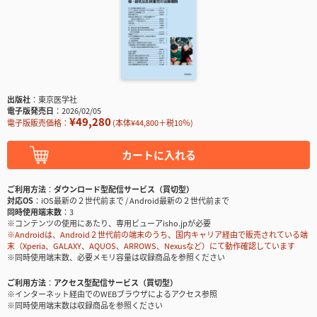
出版社
東京医学社
電子版発売日
2026/02/05
¥49,280
電子版販売価格：
(本体¥44,800＋税10％)
カートに入れる
ご利用方法
ダウンロード型配信サービス（買切型）
対応OS
iOS最新の２世代前まで / Android最新の２世代前まで
同時使用端末数
3
※コンテンツの使用にあたり、専用ビューアisho.jpが必要
※Androidは、Android２世代前の端末のうち、国内キャリア経由で販売されている端
末（Xperia、GALAXY、AQUOS、ARROWS、Nexusなど）にて動作確認しています
※同時使用端末数、必要メモリ容量は収録商品を参照ください
ご利用方法
アクセス型配信サービス（買切型）
※インターネット経由でのWEBブラウザによるアクセス参照
※同時使用端末数は収録商品を参照ください