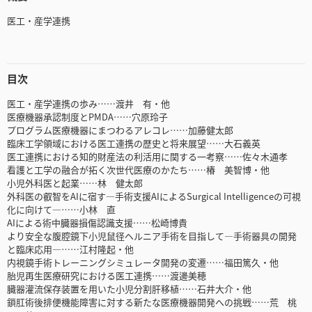
医工・産学連携
目次
医工・産学連携の歩み……渡井 有・他
医療機器承認制度とPMDA……穴原玲子
プログラム医療機器にまつわるアレコレ……加藤健太郎
臨床工学領域における医工連携の歴史と将来展望……大石義英
医工連携における知的財産法の利活用に関する一考察……佐々木通孝
看護と工学の融合が拓く次世代医療のかたち……椿 美智博・他
小児外科医と起業……林 健太郎
外科医の叡智をAIに宿す―手術支援AIによるSurgical Intelligenceの可視
化に向けて―……小林 直
AIによる術中臓器損傷認識支援……松崎博貴
より安全な腹腔鏡下小児鼠径ヘルニア手術を目指して―手術器具の開発
と臨床応用―……江村隆起・他
内視鏡手術トレーニングシミュレータ開発の変遷……福田篤久・他
胎児再生医療研究における医工連携……渡邊美穂
臓器灌流保存装置を用いた小児分割肝移植……石井大介・他
鎖肛術後排便機能障害に対する新たな医療機器開発への挑戦……荒 桃