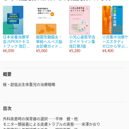
日本栄養治療学
細菌性髄膜炎・
小児心身医学会
小児集中治療ケ
会JSPENテキス
単純ヘルペス脳
ガイドライン集
ーススタディ
トブック 改訂...
炎診療ガイド...
改訂第3版
ゼロから学ぶ...
¥6,050
¥5,060
¥5,280
¥4,400
概要
極・超低出生体重児の治療戦略
目次
外科疾患時の保育器の選択……平林 健・他
モニター類装着による皮膚トラブルの実態……米澤かおり