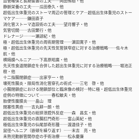
血管確保と長期留置の工夫……岡田侑樹・他
静脈栄養の工夫……瓜田泰久・他
超低出生体重児のストーマ周辺の管理とケア―超低出生体重児のストー
マケア―……鎌田直子
消化管ストーマ造設術の工夫……望月響子・他
気管切開……古田繁行・他
ドレナージ……一瀬諒紀・他
極・超低出生体重児の周術期管理……濵田寛子・他
極・超低出生体重児の先天性気管狭窄症に対する治療戦略……佐々木
航・他
横隔膜ヘルニア……下髙原昭廣・他
先天性食道閉鎖症を合併した超出生体重児に対する治療戦略……堀池正
樹・他
十二指腸閉鎖症……出家亨一・他
壊死性腸炎・限局性消化管穿孔の術式……三宅 啓・他
小腸閉鎖症における閉鎖部位と臨床像の検討―特に極・超低出生体重児
症例の特徴について―……春松敏夫・他
胎便性腹膜炎……畠山 理
閉塞性黄疸……吉丸耕一朗・他
超低出生体重児の総排泄腔外反症……森 昌玄・他
超低出生体重児の直腸肛門奇形……富山英紀・他
極低出生体重児の仙尾部奇形腫……渡邉佳子・他
鼠径ヘルニア（嵌頓を繰り返す）……末吉 亮・他
未熟児動脈管開存症の手術治療……松永慶廉