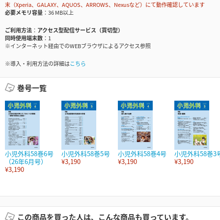
末（Xperia、GALAXY、AQUOS、ARROWS、Nexusなど）にて動作確認しています
必要メモリ容量
36 MB以上
ご利用方法
アクセス型配信サービス（買切型）
同時使用端末数
1
※インターネット経由でのWEBブラウザによるアクセス参照
※導入・利用方法の詳細は
こちら
巻号一覧
小児外科58巻6号
小児外科58巻5号
小児外科58巻4号
小児外科58巻3
（26年6月号）
¥3,190
¥3,190
¥3,190
¥3,190
この商品を買った人は、こんな商品も買っています。