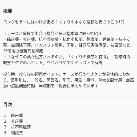
概要
ロングセラーにはわけがある！くすりの本なら信頼と安心のこの1冊
・ナースが病棟で出合う機会が多い基本薬に絞って紹介
・降圧薬・昇圧薬、抗不整脈薬・抗血小板薬、鎮痛薬、睡眠薬・抗不安
薬、血糖降下薬、インスリン製剤、下剤、排尿障害治療薬、抗菌薬など
17領域の最新薬を網羅
・「なぜこの薬が処方されるのか」「くすりの機序と特徴」「投与時の
観察とケアのポイント」をわかりやすくイラストで解説
投与時、投与後の観察ポイント、ナースが行うべきケアが具体的にわか
り、薬剤別に、一般名、商品名、剤形、用法・用量、重大な副作用、最高
血中濃度到達時間、半減期を一覧表にまとめています
目次
１ 降圧薬
２ 昇圧薬
３ 抗不整脈薬
４ 利尿薬