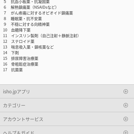
５ 抗血小板薬・抗凝固薬
６ 解熱鎮痛薬（NSAIDsなど）
７ がん疼痛に対するオピオイド鎮痛薬
８ 睡眠薬・抗不安薬
９ 不穏に対する向精神薬
10 血糖降下薬
11 インスリン製剤（自己注射＋静脈注射）
12 ステロイド薬
13 喘息吸入薬・鎮咳薬など
14 下剤
15 排尿障害治療薬
16 骨粗鬆症治療薬
17 抗菌薬
isho.jpアプリ
カテゴリー
アカウントサービス
ヘルプ＆ガイド