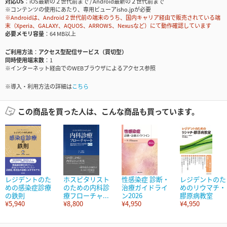
対応OS
iOS最新の２世代前まで / Android最新の２世代前まで
※コンテンツの使用にあたり、専用ビューアisho.jpが必要
※Androidは、Android２世代前の端末のうち、国内キャリア経由で販売されている端
末（Xperia、GALAXY、AQUOS、ARROWS、Nexusなど）にて動作確認しています
必要メモリ容量
64 MB以上
ご利用方法
アクセス型配信サービス（買切型）
同時使用端末数
1
※インターネット経由でのWEBブラウザによるアクセス参照
※導入・利用方法の詳細は
こちら
この商品を買った人は、こんな商品も買っています。
レジデントのた
ホスピタリスト
性感染症 診断・
レジデントのた
めの感染症診療
のための内科診
治療ガイドライ
めのリウマチ・
の鉄則
療フローチャ...
ン2026
膠原病教室
¥5,940
¥8,800
¥4,950
¥4,950