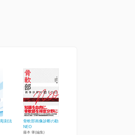
型彫刻法
骨軟部画像診断の勘ドコロ
）
NEO
藤本 肇(編集)