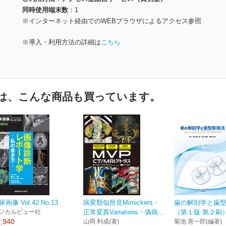
同時使用端末数
1
※インターネット経由でのWEBブラウザによるアクセス参照
※導入・利用方法の詳細は
こちら
は、こんな商品も買っています。
床画像 Vol.42 No.13
病変類似所見Mimickers・
歯の解剖学と歯
ジカルビュー社
正常変異Variations・偽病...
（第１版 第２刷
,940
山岡 利成(著)
菊池 憲一郎(編著)