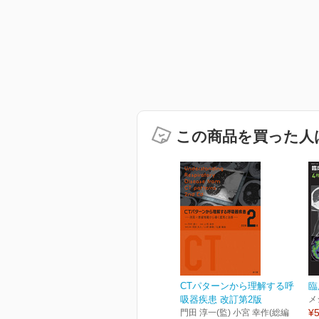
この商品を買った人
CTパターンから理解する呼
臨
吸器疾患 改訂第2版
メ
¥5
門田 淳一(監) 小宮 幸作(総編