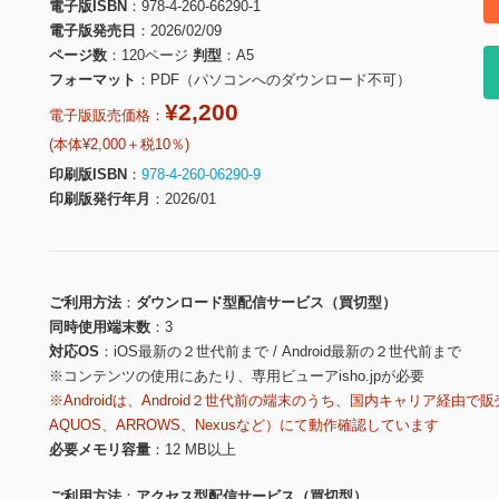
電子版ISBN
978-4-260-66290-1
電子版発売日
2026/02/09
ページ数
120ページ
判型
A5
フォーマット
PDF（パソコンへのダウンロード不可）
¥2,200
電子版販売価格：
(本体¥2,000＋税10％)
印刷版ISBN
978-4-260-06290-9
印刷版発行年月
2026/01
ご利用方法
ダウンロード型配信サービス（買切型）
同時使用端末数
3
対応OS
iOS最新の２世代前まで / Android最新の２世代前まで
※コンテンツの使用にあたり、専用ビューアisho.jpが必要
※Androidは、Android２世代前の端末のうち、国内キャリア経由で販
AQUOS、ARROWS、Nexusなど）にて動作確認しています
必要メモリ容量
12 MB以上
ご利用方法
アクセス型配信サービス（買切型）