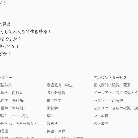
づく
の普及
くしてみんなで生き残る！
端ですか？
事って？！
すか？
テゴリー
アカウントサービス
礎医学系
看護教員・学生
個人情報の確認・変更
床医学・内科系
各種医療職
メールアドレスの確認・変
床医学・外科系
東洋医学
パスワードの変更
床医学（領域別）
栄養学
かかりつけ書店の確認・変
床医学（テーマ別）
薬学
マイ本棚
会医学系・医学一般など
歯科学
購入履歴
礎看護
保健・体育