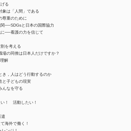
広げる
対象は「人間」である
の尊重のために
──SDGsと日本の国際協力
に──看護の力を信じて
役割を考える
職場の同僚は日本人だけですか？
の理解
とき，人はどう行動するのか
性と子どもの現実
みんなを守る
たい！ 活動したい！
派遣
て海外で働く！
ャレンジ！