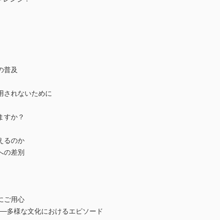
の普及
用されないために
ますか？
えるのか
への差別
にご用心
─多様な文化におけるエピソード