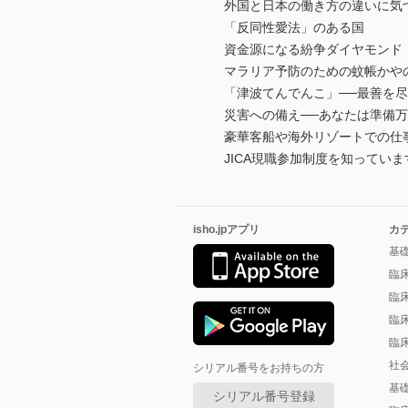
外国と日本の働き方の違いに気
「反同性愛法」のある国
資金源になる紛争ダイヤモンド
マラリア予防のための蚊帳かや
「津波てんでんこ」──最善を尽
災害への備え──あなたは準備万
豪華客船や海外リゾートでの仕
JICA現職参加制度を知っていま
isho.jpアプリ
カ
基
臨
臨
臨
臨
社
シリアル番号をお持ちの方
基
シリアル番号登録