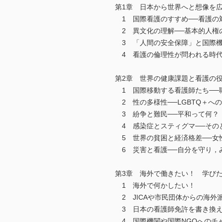
第1章 日本から世界へと想像を
1 国際看護のすすめ──看護の
2 異文化の理解──基本的人権
3 「人間の安全保障」と国際機関
4 看護の倫理性が問われる時代
第2章 世界の健康課題と看護の
1 国際移動する看護師たち──
2 性の多様性──LGBTQ＋へ
3 紛争と難民──平和って何？
4 感染症とスティグマ──その
5 世界の貧困と経済格差──女
6 災害と看護──自分を守り，
第3章 海外で働きたい！ 学び
1 海外で何かしたい！
2 JICAや市民団体からの海外
3 日本の看護師免許を書き換え
4 国際機関や国際NGOへのチ