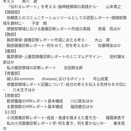
考え方 黒川 遼
「伝わるレポート」を考える−脳神経領域の実践から− 山本貴之
【頭頸部】
依頼医とのコミュニケーションツールとしての読影レポート−頭頸部領
域を題材に− 子安 翔
頭頸部領域における画像診断レポート作成の実践 馬場 亮ほか
【胸部】
胸部領域−画像診断レポート作成にあたる考え− 大山 潤
胸部画像診断レポート−何をみて，何を考えるか− 佐藤晴佳ほか
【腹部】
腹部領域−上腹部画像診断レポートのミニマムデザイン− 田村謙太
郎ほか
私の腹部領域の診断レポート 吉田耕太郎
【骨盤部】
婦人科common diseaseにおけるポイント 坪山尚寛
骨盤部領域レポート記載について−自分の考えを伝える気持ちを大切に
− 八木文子ほか
【骨軟部】
軟部腫瘤のMRIレポート基本構成 川口真矢ほか
主要関節のMRIレポート基本構成 福田健志ほか
【小児】
小児画像診断レポート−成長・発達を踏まえた書き方− 榎園美香子
私の小児画像診断レポート学−何を書き，何を書かないか− 乗本周
平