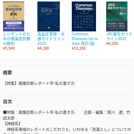
レジデントのた
高血圧管理・治
Common
JRC蘇生ガイド
めの感染症診療
療ガイドライン
Diseases Up to
ライン2025
の鉄則
2025
date 改訂2版
¥8,250
¥5,940
¥4,180
¥13,200
概要
【特集】画像診断レポート学-私の書き方-
目次
■特集：画像診断レポート学-私の書き方- 企画・編集：黒川 遼，竹
田太郎
【神経系】
神経系領域のレポートのこだわりと，いわゆる「見落とし」についての