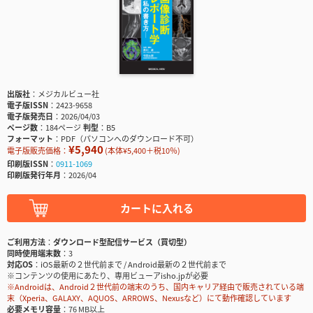
出版社
メジカルビュー社
電子版ISSN
2423-9658
電子版発売日
2026/04/03
ページ数
184ページ
判型
B5
フォーマット
PDF（パソコンへのダウンロード不可）
¥5,940
電子版販売価格：
(本体¥5,400＋税10％)
印刷版ISSN
0911-1069
印刷版発行年月
2026/04
カートに入れる
ご利用方法
ダウンロード型配信サービス（買切型）
同時使用端末数
3
対応OS
iOS最新の２世代前まで / Android最新の２世代前まで
※コンテンツの使用にあたり、専用ビューアisho.jpが必要
※Androidは、Android２世代前の端末のうち、国内キャリア経由で販売されている端
末（Xperia、GALAXY、AQUOS、ARROWS、Nexusなど）にて動作確認しています
必要メモリ容量
76 MB以上