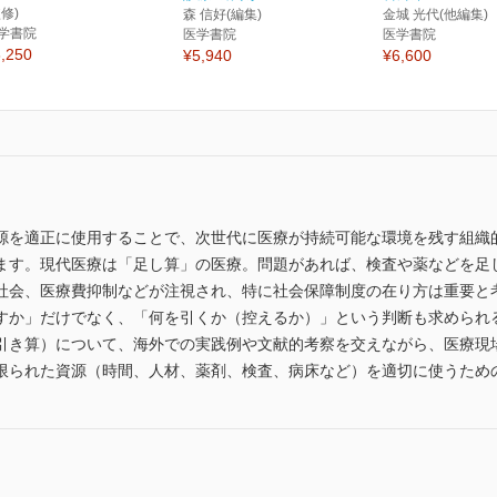
監修)
森 信好(編集)
金城 光代(他編集)
学書院
医学書院
医学書院
,250
¥5,940
¥6,600
源を適正に使用することで、次世代に医療が持続可能な環境を残す組織
ます。現代医療は「足し算」の医療。問題があれば、検査や薬などを足
社会、医療費抑制などが注視され、特に社会保障制度の在り方は重要と
すか」だけでなく、「何を引くか（控えるか）」という判断も求められ
引き算）について、海外での実践例や文献的考察を交えながら、医療現
限られた資源（時間、人材、薬剤、検査、病床など）を適切に使うため