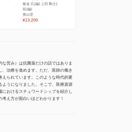
板金 広(編) 上田 剛士(編) 矢吹
拓(編)
南山堂
¥13,200
的な営み）は抗菌薬だけの話ではありま
し、治療を進めます。ただ、医師の働き
考えられています。このような時代的要
るようになりました。そこで、医療資源
場におけるスチュワードシップを紹介し
の考え方が面白いほどわかります！