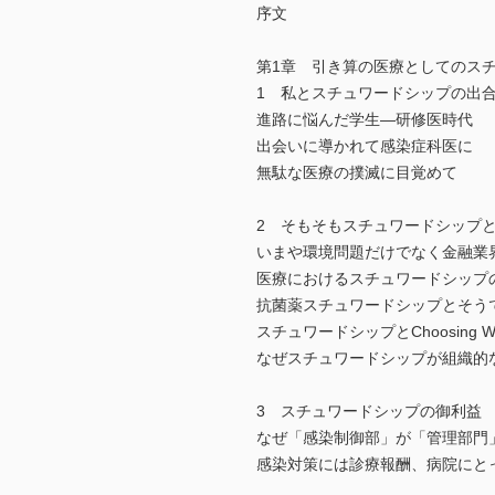
序文
第1章 引き算の医療としてのス
1 私とスチュワードシップの出
進路に悩んだ学生―研修医時代
出会いに導かれて感染症科医に
無駄な医療の撲滅に目覚めて
2 そもそもスチュワードシップ
いまや環境問題だけでなく金融業
医療におけるスチュワードシップ
抗菌薬スチュワードシップとそう
スチュワードシップとChoosing W
なぜスチュワードシップが組織的
3 スチュワードシップの御利益
なぜ「感染制御部」が「管理部門
感染対策には診療報酬、病院にと