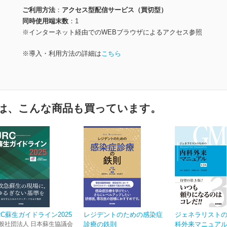
ご利用方法
アクセス型配信サービス（買切型）
同時使用端末数
1
※インターネット経由でのWEBブラウザによるアクセス参照
※導入・利用方法の詳細は
こちら
は、こんな商品も買っています。
RC蘇生ガイドライン2025
レジデントのための感染症
ジェネラリスト
般社団法人 日本蘇生協議会
診療の鉄則
科外来マニュアル