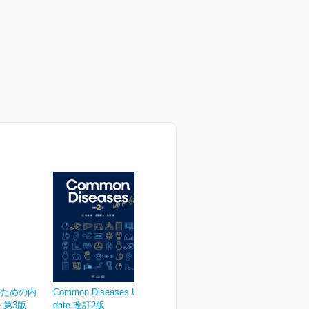
のための内
Common Diseases Up to
 第3版
date 改訂2版