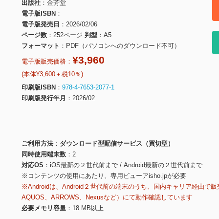
出版社
金芳堂
電子版ISBN
電子版発売日
2026/02/06
ページ数
252ページ
判型
A5
フォーマット
PDF（パソコンへのダウンロード不可）
¥3,960
電子版販売価格：
(本体¥3,600＋税10％)
印刷版ISBN
978-4-7653-2077-1
印刷版発行年月
2026/02
ご利用方法
ダウンロード型配信サービス（買切型）
同時使用端末数
2
対応OS
iOS最新の２世代前まで / Android最新の２世代前まで
※コンテンツの使用にあたり、専用ビューアisho.jpが必要
※Androidは、Android２世代前の端末のうち、国内キャリア経由で販
AQUOS、ARROWS、Nexusなど）にて動作確認しています
必要メモリ容量
18 MB以上