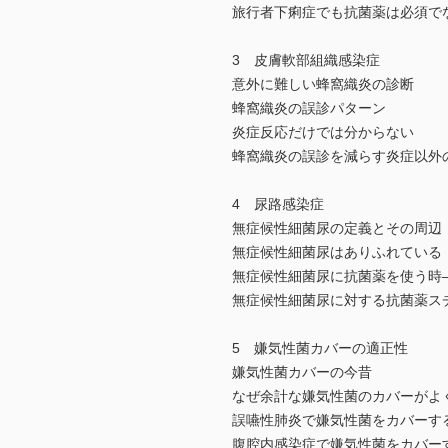
旅行者下痢症でも抗菌薬は必須で
3 皮膚軟部組織感染症
意外に難しい蜂窩織炎の診断
蜂窩織炎の誤診パターン
炎症反応だけでは分からない
蜂窩織炎の誤診を減らす炎症以外
4 尿路感染症
無症候性細菌尿の定義とその周辺
無症候性細菌尿はありふれている
無症候性細菌尿に抗菌薬を使う時
無症候性細菌尿に対する抗菌薬ス
5 嫌気性菌カバーの適正性
嫌気性菌カバーの今昔
なぜ余計な嫌気性菌のカバーがよ
誤嚥性肺炎で嫌気性菌をカバーす
腹腔内感染症で嫌気性菌をカバー