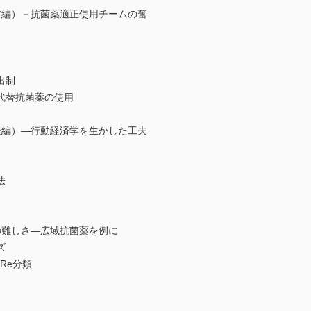
前編）－抗菌薬適正使用チームの奮
出制
代替抗菌薬の使用
後編）―行動経済学を生かした工夫
法
の難しさ―広域抗菌薬を例に
ズ
Re分類