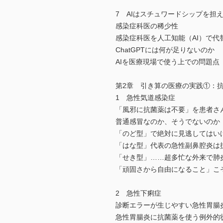
7 AIはスチュワードシップを担
感染症科医の稀少性
感染症科医を人工知能（AI）で代
ChatGPTには何が足りないのか
AIを医療現場で使う上での問題点
第2章 引き算の医療の実践①：
1 急性気道感染症
「風邪に抗菌薬は不要」を患者さ
普通感冒なのか、そうでないのか
「のど型」で絶対に見逃してはい
「はな型」代表の急性副鼻腔炎は
「せき型」……超多忙な外来で肺
「頑固さから自由になること」こ
2 急性下痢症
診断エラーが生じやすい急性胃腸
急性胃腸炎に抗菌薬を使う例外的