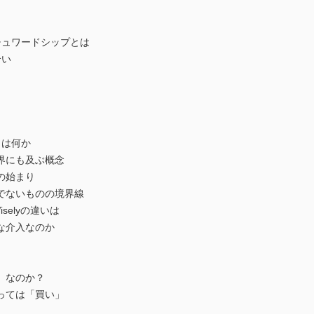
チュワードシップとは
合い
とは何か
界にも及ぶ概念
の始まり
でないものの境界線
iselyの違いは
な介入なのか
」なのか？
っては「買い」