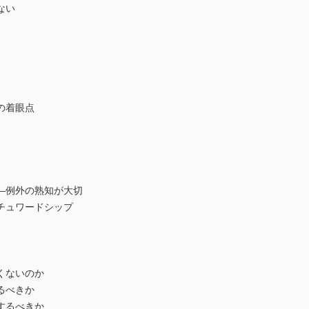
ない
の着眼点
―例外の熟知が大切
チュワードシップ
くないのか
るべきか
するべきか