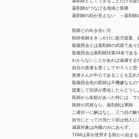
薬剤師としてできることだけを提
薬剤師がつなげる地域と医療
薬剤師の顔が見えない ～薬剤師
医師との向き合い方
粉砕依頼をきっかけに処方提案、
疑義照会とは薬剤師の武器であり
疑義照会は薬剤師法第24条である
わからないことがあれば遠慮する
自分の患者を悪くしてやろうと思
患者さんが中心であることを忘れ
疑義照会先の医師は不機嫌なもの
提案して症状が悪化したらどうし
医師から依頼があった時には、で
医師が武将なら、薬剤師は軍師
二者択一に解はなし。三つ目の解
自分にとっての当たり前は他人に
減薬対象は内服のみにあらず。
TDMは薬を使用する前から始まる