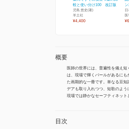
較と使い分け100 改訂版
ン
児島 悠史(著)
日
羊土社
医
¥4,400
¥6
概要
医師の世界には、普遍性を備え短
は、現場で輝くパールがあるにも
た画期的な一冊です。単なる豆知
デアも取り入れつつ、短歌のよう
現場では静かなセーフティネット
目次