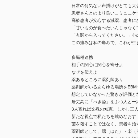
日常の何気ない声掛けがとても大
患者さんとのより良いコミュニケ
高齢患者が安心する減薬、患者に
「甘いものが食べたいんじゃなく
「玄関から入ってください。」心
この痛みは私の痛みで、これが生
多職種連携
相手の関心に関心を寄せよ
なぜを伝えよ
薬あるところに薬剤師あり
薬剤師がいるあらゆる場所をEBM
想定していなかった驚きが評価と
居丈高に「べき論」をぶつ人と一
3人寄れば文殊の知恵。しかし三
新たな視点で私たちを眺めなおす
菌を殺すことではなく、患者を治
薬剤師として、端（はた）・楽（