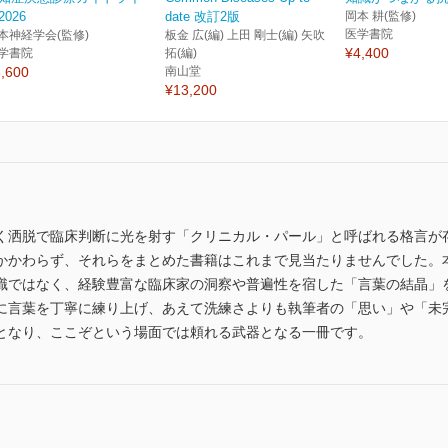
2026
date 改訂2版
岡本 耕(監修)
医学書院
本神経学会(監修)
板金 広(編) 上田 剛士(編) 矢吹
¥4,400
学書院
拓(編)
,600
南山堂
¥13,200
く洒脱で臨床判断に光を射す「クリニカル・パール」と呼ばれる格言が
かかわらず、それらをまとめた書籍はこれまで見当たりませんでした。
識ではなく、経験豊富な臨床家の洞察や普遍性を宿した「言葉の結晶」を
に言葉を丁寧に練り上げ、あえて洗練さよりも執筆者の「思い」や「未
となり、ここぞという場面では頼れる武器となる一冊です。