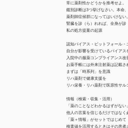
常に薬剤性かどうかを推考せよ。
鑑別診断は3つ挙げなさい。本命
薬剤師症候群になってはいけない
腎臓を診（ら）れれば、全身が診
私の処方提案の起源
認知バイアス・ピットフォール・
自分が影響を受けているバイアス
入院中の服薬コンプライアンス改
お薬手帳には外来注射薬は記載さ
まずは「時系列」を意識
リハ薬剤で健康支援を
リハ栄養・リハ薬剤で医原性サル
情報（検索・収集・活用）
「薬のことなどわかるはずがない
他人の言葉を信じるだけではなく
「薬＋情報」がセットではじめて
検査値を活用するときはその患者