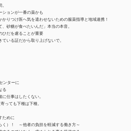
切。
ーションが一番の薬かも
かかりつけ医へ気を遣わせないための服薬指導と地域連携！
て、砂糖が食べたいんだ」本当の本音。
のひだを慮ることが重要
きている証だから取り上げないで。
センターに
なる
緒に仕事はしたくない。
人寄っても下種は下種。
すために
らく）！ ～他者の負担を軽減する働き方～