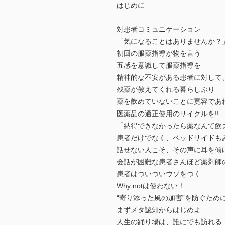
はじめに
対患者コミュニケーション
「気になることはありませんか？
初回の服薬指導が物を言う
五感を意識して服薬指導を
精神的な不安がある患者に対して
残薬が教えてくれる暮らしぶり
薬を飲めていないことに寛容であ
医薬品の適正使用のサイクルを!!
「納得できなかったら薬なんて飲
患者だけでなく、ベッドサイドも
話せない人こそ、その声に耳を傾
会話が困難な患者さんほど薬剤師
患者はついついウソをつく
Why notは使わない！
“寄り添った風の加害”を防ぐため
まずメタ認知からはじめよ
人生の踊り場は、誰にでも訪れる