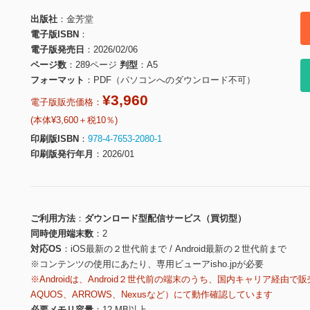
出版社
金芳堂
電子版ISBN
電子版発売日
2026/02/06
ページ数
289ページ
判型
A5
フォーマット
PDF（パソコンへのダウンロード不可）
¥3,960
電子版販売価格：
(本体¥3,600＋税10％)
印刷版ISBN
978-4-7653-2080-1
印刷版発行年月
2026/01
ご利用方法
ダウンロード型配信サービス（買切型）
同時使用端末数
2
対応OS
iOS最新の２世代前まで / Android最新の２世代前まで
※コンテンツの使用にあたり、専用ビューアisho.jpが必要
※Androidは、Android２世代前の端末のうち、国内キャリア経由で販
AQUOS、ARROWS、Nexusなど）にて動作確認しています
必要メモリ容量
12 MB以上