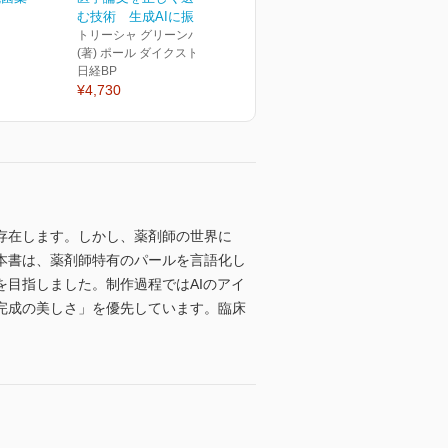
む技術 生成AIに振り回...
トリーシャ グリーンハーフ
(著) ポール ダイクストラ(著)
日経BP
¥4,730
存在します。しかし、薬剤師の世界に
本書は、薬剤師特有のパールを言語化し
目指しました。制作過程ではAIのアイ
完成の美しさ」を優先しています。臨床