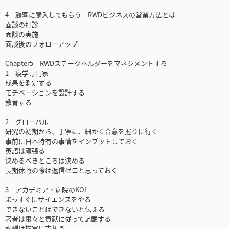
4 顧客に購入してもらう―RWDビジネスの営業方法とは
面談の打診
面談の実施
面談後のフォローアップ
Chapter5 RWDステークホルダーをマネジメントする
1 疫学専門家
成果を測定する
モチベーションを設計する
教育する
2 グローバル
研究の初期から、丁寧に、細かく合意を握りに行く
事前に日本特有の事情をインプットしておく
英語は頑張る
決めるべきところは決める
長期休暇の際は返信ゼロと思っておく
3 アカデミア・病院のKOL
まっすぐにサイエンスをやる
できないことはできないと伝える
著者は粛々と貢献に従って記載する
報酬は誠実に支払う