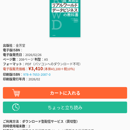
出版社
金芳堂
電子版ISBN
電子版発売日
2026/02/26
ページ数
208ページ
判型
A5
フォーマット
PDF（パソコンへのダウンロード不可）
¥3,410
電子版販売価格：
(本体¥3,100＋税10％)
印刷版ISBN
978-4-7653-2087-0
印刷版発行年月
2026/02
カートに入れる
ちょっと立ち読み
ご利用方法
ダウンロード型配信サービス（買切型）
同時使用端末数
2