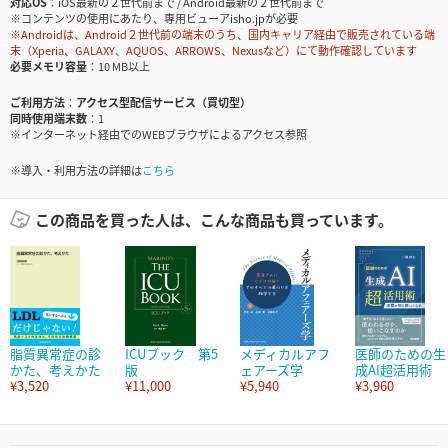
対応OS
iOS最新の２世代前まで / Android最新の２世代前まで
※コンテンツの使用にあたり、専用ビューアisho.jpが必要
※Androidは、Android２世代前の端末のうち、国内キャリア経由で販売されている端
末（Xperia、GALAXY、AQUOS、ARROWS、Nexusなど）にて動作確認しています
必要メモリ容量
10 MB以上
ご利用方法
アクセス型配信サービス（買切型）
同時使用端末数
1
※インターネット経由でのWEBブラウザによるアクセス参照
※導入・利用方法の詳細は
こちら
この商品を買った人は、こんな商品も買っています。
脂質異常症の診
ICUブック 第5
メディカルアフ
医師のための生
かた、考えかた
版
ェアーズ学
成AI超活用術
¥3,520
¥11,000
¥5,940
¥3,960