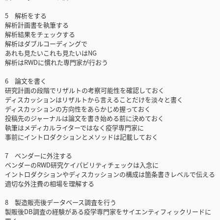
5 解析をする
解析計画書を執筆する
解析結果をチェックする
解析はダブルコーディングで
あれも見たいこれも見たいはNG
解析はRWDに慣れた専門家が行おう
6 論文を書く
研究計画の段階でリザルトの考察可能性を確認しておく
ディスカッションはリザルトから言えることだけを淡々と書く
ディスカッションの方向性をあらかじめ握っておく
投稿先のジャーナルは論文を書き始める前に決めておく
執筆はメディカルライターではなく疫学専門家に
事前にイントロダクションとメソッドは記載しておく
7 ベンダーに外注する
ベンダーのRWD研究ケイパビリティチェックは入念に
イントロダクションやディスカッションの構成は箇条書きレベルで伝える
適切な外注費の相場を理解する
8 製造販売後データベース調査を行う
製販後DB調査の経験がある疫学専門家をサイエンティフィックリードに