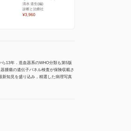
清水 道生(編)
診断と治療社
¥3,960
ら13年．造血器系のWHO分類も第5版
造血器腫瘍の遺伝子パネル検査が保険収載さ
最新知見を盛り込み，精選した病理写真