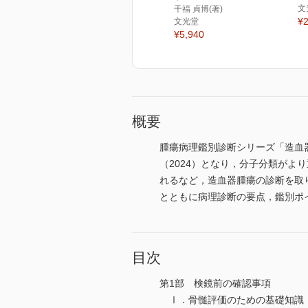
文
千福 貞博(著)
¥2
文光堂
¥5,940
概要
腫瘍病理鑑別診断シリーズ「造血器
（2024）となり，分子分類がよ
れるなど，造血器腫瘍の診断を取
とともに病理診断の要点，鑑別ポ
目次
第1部 検鏡前の確認事項
Ⅰ．骨髄評価のための基礎知識