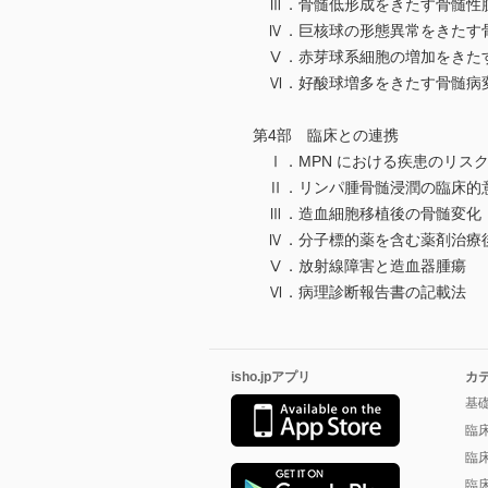
Ⅲ．骨髄低形成をきたす骨髄性
Ⅳ．巨核球の形態異常をきたす
Ⅴ．赤芽球系細胞の増加をきた
Ⅵ．好酸球増多をきたす骨髄病
第4部 臨床との連携
Ⅰ．MPN における疾患のリス
Ⅱ．リンパ腫骨髄浸潤の臨床的
Ⅲ．造血細胞移植後の骨髄変化
Ⅳ．分子標的薬を含む薬剤治療
Ⅴ．放射線障害と造血器腫瘍
Ⅵ．病理診断報告書の記載法
isho.jpアプリ
カ
基
臨
臨
臨