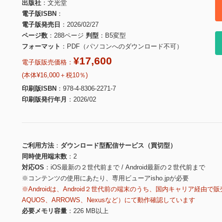
出版社
文光堂
電子版ISBN
電子版発売日
2026/02/27
ページ数
288ページ
判型
B5変型
フォーマット
PDF（パソコンへのダウンロード不可）
¥17,600
電子版販売価格：
(本体¥16,000＋税10％)
印刷版ISBN
978-4-8306-2271-7
印刷版発行年月
2026/02
ご利用方法
ダウンロード型配信サービス（買切型）
同時使用端末数
2
対応OS
iOS最新の２世代前まで / Android最新の２世代前まで
※コンテンツの使用にあたり、専用ビューアisho.jpが必要
※Androidは、Android２世代前の端末のうち、国内キャリア経由で販
AQUOS、ARROWS、Nexusなど）にて動作確認しています
必要メモリ容量
226 MB以上