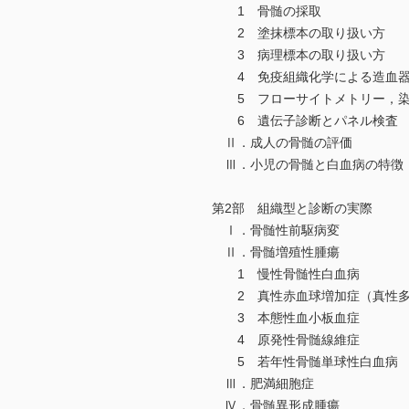
1 骨髄の採取
2 塗抹標本の取り扱い方
3 病理標本の取り扱い方
4 免疫組織化学による造血器
5 フローサイトメトリー，染色
6 遺伝子診断とパネル検査
Ⅱ．成人の骨髄の評価
Ⅲ．小児の骨髄と白血病の特徴
第2部 組織型と診断の実際
Ⅰ．骨髄性前駆病変
Ⅱ．骨髄増殖性腫瘍
1 慢性骨髄性白血病
2 真性赤血球増加症（真性多
3 本態性血小板血症
4 原発性骨髄線維症
5 若年性骨髄単球性白血病
Ⅲ．肥満細胞症
Ⅳ．骨髄異形成腫瘍