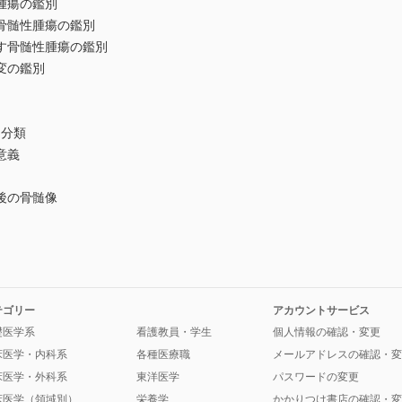
腫瘍の鑑別
骨髄性腫瘍の鑑別
す骨髄性腫瘍の鑑別
変の鑑別
ク分類
意義
後の骨髄像
テゴリー
アカウントサービス
礎医学系
看護教員・学生
個人情報の確認・変更
床医学・内科系
各種医療職
メールアドレスの確認・変
床医学・外科系
東洋医学
パスワードの変更
床医学（領域別）
栄養学
かかりつけ書店の確認・変