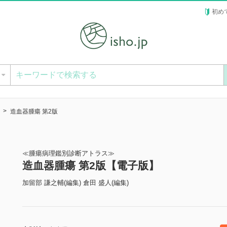
初め
ー
造血器腫瘍 第2版
≪腫瘍病理鑑別診断アトラス≫
造血器腫瘍 第2版【電子版】
加留部 謙之輔(編集) 倉田 盛人(編集)