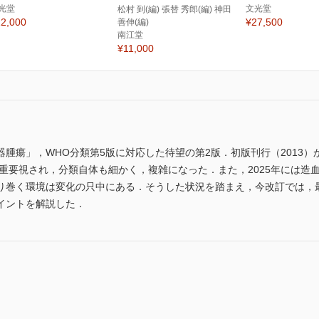
光堂
文光堂
松村 到(編) 張替 秀郎(編) 神田
2,000
¥27,500
善伸(編)
南江堂
¥11,000
腫瘍」，WHO分類第5版に対応した待望の第2版．初版刊行（2013）か
り重要視され，分類自体も細かく，複雑になった．また，2025年には
り巻く環境は変化の只中にある．そうした状況を踏まえ，今改訂では，
イントを解説した．