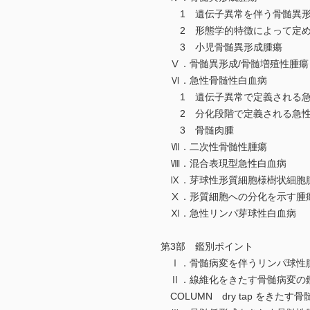
1 遺伝子異常を伴う骨髄異形
2 形態学的特徴によって定め
3 小児骨髄異形成腫瘍
Ⅴ．骨髄異形成/骨髄増殖性腫瘍
Ⅵ．急性骨髄性白血病
1 遺伝子異常で定義される急
2 分化段階で定義される急性
3 骨髄肉腫
Ⅶ．二次性骨髄性腫瘍
Ⅷ．混合表現型急性白血病
Ⅸ．芽球性形質細胞様樹状細胞
Ⅹ．形質細胞への分化を示す腫
Ⅺ．急性リンパ芽球性白血病
第3部 鑑別ポイント
Ⅰ．骨髄病変を伴うリンパ球性
Ⅱ．線維化をきたす骨髄病変の
COLUMN dry tap をきたす