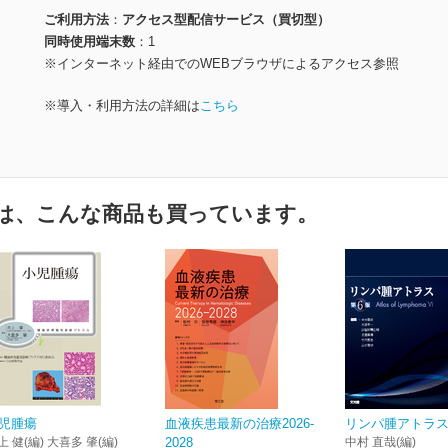
ご利用方法
アクセス型配信サービス（買切型）
同時使用端末数
1
※インターネット経由でのWEBブラウザによるアクセス参照
※導入・利用方法の詳細は
こちら
は、こんな商品も買っています。
児腫瘍
血液疾患最新の治療2026-
リンパ腫アトラス
上 健(編) 大喜多 肇(編)
2028
中村 直哉(編)