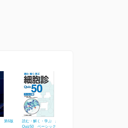
 第6版
読む・解く・学ぶ 細胞診
Quiz50 ベーシック篇