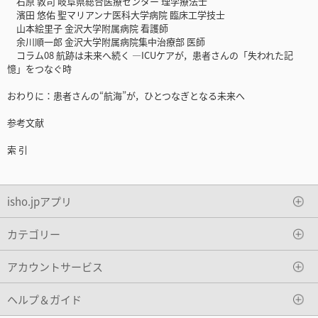
石原 敦司 岐阜県総合医療センター 理学療法士
濱田 悠佑 聖マリアンナ医科大学病院 臨床工学技士
山本絵里子 金沢大学附属病院 看護師
余川順一郎 金沢大学附属病院集中治療部 医師
コラム08 航跡は未来へ続く ―ICUケアが，患者さんの「失われた記
憶」をつなぐ時
おわりに：患者さんの“航海”が，ひとつなぎとなる未来へ
参考文献
索 引
isho.jpアプリ
カテゴリー
アカウントサービス
ヘルプ＆ガイド