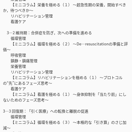
【ミニコラム】栄養を極める（１） ～超急性期の栄養，開始すべき
か，待つべきか～
リハビリテーション管理
看護ケア
3—2 維持期：合併症を防ぎ，次への準備を進める
循環管理
【ミニコラム】循環を極める（２） ～De—resuscitationの準備と評
価～
呼吸管理
鎮静・鎮痛管理
栄養管理
リハビリテーション管理
【ミニコラム】リハビリテーションを極める（１） ～プロトコル
の“先”にあるフェーズ思考～
看護ケア
【ミニコラム】看護を極める（１） ～身体抑制を「当たり前」にし
ないためのフェーズ思考～
3—3 回復期：「引く医療」への転換と離脱の促進
循環管理
【ミニコラム】循環を極める（３） ～本格的な「引き算」のさじ加
減～