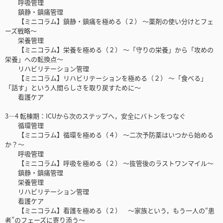
呼吸管理
鎮静・鎮痛管理
【ミニコラム】鎮静・鎮痛を極める（２） ～薬剤の使い分けとフェ
ーズ戦略～
栄養管理
【ミニコラム】栄養を極める（２） ～「守りの栄養」から「攻めの
栄養」への転換点～
リハビリテーション管理
【ミニコラム】リハビリテーションを極める（２） ～「食べる」
「話す」という人間らしさを取り戻すために～
看護ケア
3—4 転棟期：ICUから次のステップへ，安全にバトンをつなぐ
循環管理
【ミニコラム】循環を極める（４） ～二次予防薬はいつから始める
か？～
呼吸管理
【ミニコラム】呼吸を極める（２） ～抜管後のラストワンマイル～
鎮静・鎮痛管理
栄養管理
リハビリテーション管理
看護ケア
【ミニコラム】看護を極める（２） ～家族という，もう一人の“患
者”のフェーズに寄り添う～