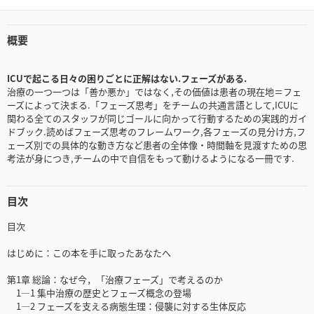
概要
ICUで起こる日々の困りごとに正解はない.フェーズがある.
治療の一つ一つは「善か悪か」ではなく,その価値は患者の現在地＝フェ
ーズによって決まる.「フェーズ思考」をチームの共通言語として,ICUに
関わる全てのスタッフが同じゴールに向かって行動するための実践的ガイ
ドブック.読めばフェーズ思考のフレームワーク,各フェーズの見分け方,フ
ェーズ別での具体的な動き方など患者の全体像・時間軸を見渡すための思
考法が身につき,チームの中で自信をもって動けるようになる一冊です.
目次
目次
はじめに：この本を手に取ったあなたへ
第1章 総論：なぜ今，「治療フェーズ」で考えるのか
1—1 集中治療の歴史とフェーズ概念の登場
1—2 フェーズを支える病態生理：侵襲に対する生体反応