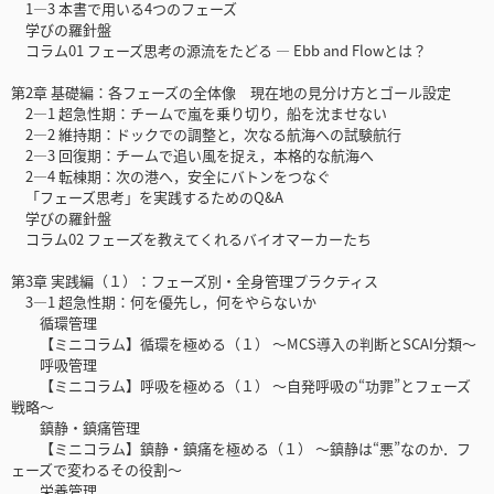
1—3 本書で用いる4つのフェーズ
学びの羅針盤
コラム01 フェーズ思考の源流をたどる ― Ebb and Flowとは？
第2章 基礎編：各フェーズの全体像 現在地の見分け方とゴール設定
2—1 超急性期：チームで嵐を乗り切り，船を沈ませない
2—2 維持期：ドックでの調整と，次なる航海への試験航行
2—3 回復期：チームで追い風を捉え，本格的な航海へ
2—4 転棟期：次の港へ，安全にバトンをつなぐ
「フェーズ思考」を実践するためのQ&A
学びの羅針盤
コラム02 フェーズを教えてくれるバイオマーカーたち
第3章 実践編（１）：フェーズ別・全身管理プラクティス
3—1 超急性期：何を優先し，何をやらないか
循環管理
【ミニコラム】循環を極める（１） ～MCS導入の判断とSCAI分類～
呼吸管理
【ミニコラム】呼吸を極める（１） ～自発呼吸の“功罪”とフェーズ
戦略～
鎮静・鎮痛管理
【ミニコラム】鎮静・鎮痛を極める（１） ～鎮静は“悪”なのか．フ
ェーズで変わるその役割～
栄養管理