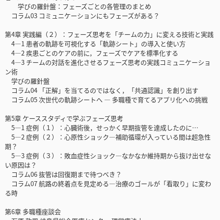
学びの羅針盤：フェーズごとの各管理のまとめ
コラム03 コミュニケーションにもフェーズがある？
第4章 実践編（２）：フェーズ思考を「チームの力」に変える技術と実践
4—1 患者の軌跡を可視化する「軌跡シート」の導入と使い方
4—2 疾患ごとのケアの前に，フェーズでケアを標準化する
4—3 チームの対話を進化させるフェーズ思考の実践コミュニケーショ
ン術
学びの羅針盤
コラム04 「正解」を当てるのではなく，「共通認識」を創り出す
コラム05 次世代の軌跡シートへ ― 多職種で育てるアプリ化への挑戦
第5章 ケーススタディで学ぶフェーズ思考
5—1 症例（１）：心臓術後，せっかく早期抜管を達成したのに…
5—2 症例（２）：心原性ショック―補助循環が入っている間は超急性
期？
5—3 症例（３）：敗血症性ショック―なかなか維持期から抜け出せな
い原因は？
コラム06 抜管は回復期まで待つべき？
コラム07 航路の終着点を見定める―治療のゴールが「看取り」に変わ
る時
第6章 多職種座談会