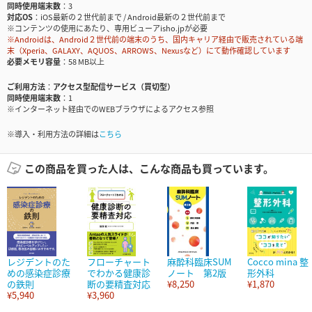
同時使用端末数
3
対応OS
iOS最新の２世代前まで / Android最新の２世代前まで
※コンテンツの使用にあたり、専用ビューアisho.jpが必要
※Androidは、Android２世代前の端末のうち、国内キャリア経由で販売されている端
末（Xperia、GALAXY、AQUOS、ARROWS、Nexusなど）にて動作確認しています
必要メモリ容量
58 MB以上
ご利用方法
アクセス型配信サービス（買切型）
同時使用端末数
1
※インターネット経由でのWEBブラウザによるアクセス参照
※導入・利用方法の詳細は
こちら
この商品を買った人は、こんな商品も買っています。
レジデントのた
フローチャート
麻酔科臨床SUM
Cocco mina 整
めの感染症診療
でわかる健康診
ノート 第2版
形外科
の鉄則
断の要精査対応
¥8,250
¥1,870
¥5,940
¥3,960