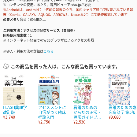
※コンテンツの使用にあたり、専用ビューアisho.jpが必要
※Androidは、Android２世代前の端末のうち、国内キャリア経由で販売されている端
末（Xperia、GALAXY、AQUOS、ARROWS、Nexusなど）にて動作確認しています
必要メモリ容量
60 MB以上
ご利用方法
アクセス型配信サービス（買切型）
同時使用端末数
1
※インターネット経由でのWEBブラウザによるアクセス参照
※導入・利用方法の詳細は
こちら
この商品を買った人は、こんな商品も買っています。
FLASH薬理学
アセスメントに
看護のための
看護のための臨
改訂版
自信がつく臨床
からだの正常・
床病態学 第5版
¥3,740
推論入門
異常ガイドブ...
¥9,680
¥2,750
¥2,530