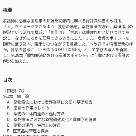
概要
看護師に必要な薬理学の知識を網羅的に学べる好評教科書の改訂版．
「人」をイメージできるよう，疾患の病態，薬物療法の方針，薬理作用の
解説という流れで構成．「副作用」「禁忌」は薬理作用と結びつけて解
説し，なぜ起こるかを理解できるようにした．また，看護のポイントを
随所に盛り込み，臨床とのつながりを意識した．今改訂では情報更新のほ
か，各章の冒頭に「LEARNING OUTCOMES」として学びの導入を新設
し，第20章「薬物療法における看護のポイント」に与薬における看護の
解説を加えた．
目次
【内容目次】
第1章 総 論
A 薬物療法における看護業務に必要な基礎知識
B 薬物の作用のしくみ
C 薬物の生体内運命と適用方法
D 薬物療法に必要な薬物動態変化と薬理学的管理
E 薬物の連用・併用上の注意
F 医薬品の管理と保存