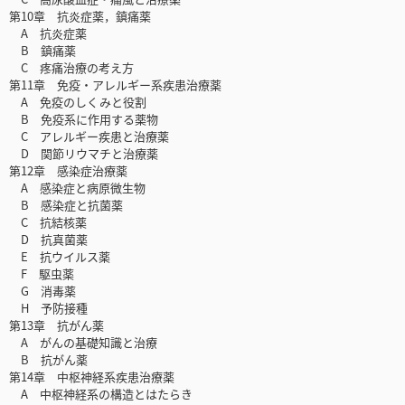
第10章 抗炎症薬，鎮痛薬
A 抗炎症薬
B 鎮痛薬
C 疼痛治療の考え方
第11章 免疫・アレルギー系疾患治療薬
A 免疫のしくみと役割
B 免疫系に作用する薬物
C アレルギー疾患と治療薬
D 関節リウマチと治療薬
第12章 感染症治療薬
A 感染症と病原微生物
B 感染症と抗菌薬
C 抗結核薬
D 抗真菌薬
E 抗ウイルス薬
F 駆虫薬
G 消毒薬
H 予防接種
第13章 抗がん薬
A がんの基礎知識と治療
B 抗がん薬
第14章 中枢神経系疾患治療薬
A 中枢神経系の構造とはたらき