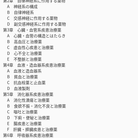
第2章 自律神経系に作用する薬物
A 神経系の構成
B 自律神経系
C 交感神経に作用する薬物
D 副交感神経系に作用する薬物
第3章 心臓・血管系疾患治療薬
A 心臓・血管の構造とはたらき
B 高血圧と治療薬
C 虚血性心疾患と治療薬
D 心不全と治療薬
E 不整脈と治療薬
第4章 血液・造血器系疾患治療薬
A 血液と造血器系
B 貧血と治療薬
C 抗血栓薬と止血薬
D 血液製剤
第5章 消化器系疾患治療薬
A 消化性潰瘍と治療薬
B 食欲不振・消化不良と治療薬
C 嘔吐と治療薬
D 下痢・便秘と治療薬
E 腸疾患と治療薬
F 肝臓・膵臓疾患と治療薬
第6章 呼吸器系疾患治療薬