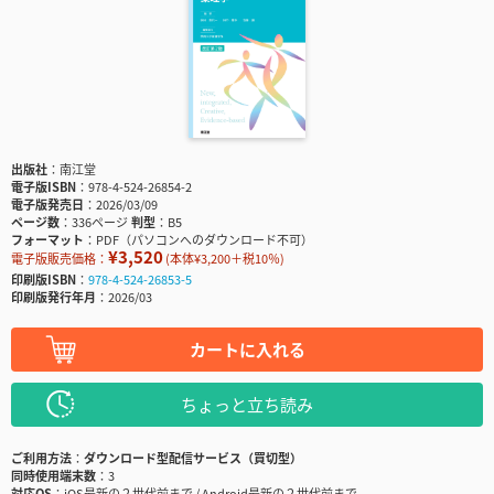
出版社
南江堂
電子版ISBN
978-4-524-26854-2
電子版発売日
2026/03/09
ページ数
336ページ
判型
B5
フォーマット
PDF（パソコンへのダウンロード不可）
¥3,520
電子版販売価格：
(本体¥3,200＋税10％)
印刷版ISBN
978-4-524-26853-5
印刷版発行年月
2026/03
カートに入れる
ちょっと立ち読み
ご利用方法
ダウンロード型配信サービス（買切型）
同時使用端末数
3
対応OS
iOS最新の２世代前まで / Android最新の２世代前まで