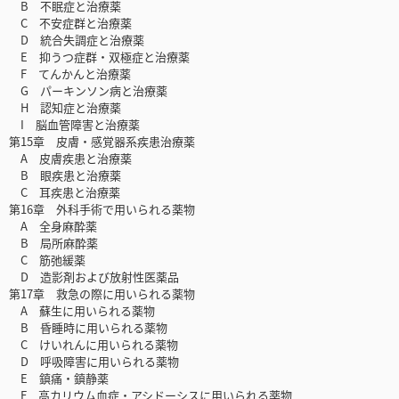
B 不眠症と治療薬
C 不安症群と治療薬
D 統合失調症と治療薬
E 抑うつ症群・双極症と治療薬
F てんかんと治療薬
G パーキンソン病と治療薬
H 認知症と治療薬
I 脳血管障害と治療薬
第15章 皮膚・感覚器系疾患治療薬
A 皮膚疾患と治療薬
B 眼疾患と治療薬
C 耳疾患と治療薬
第16章 外科手術で用いられる薬物
A 全身麻酔薬
B 局所麻酔薬
C 筋弛緩薬
D 造影剤および放射性医薬品
第17章 救急の際に用いられる薬物
A 蘇生に用いられる薬物
B 昏睡時に用いられる薬物
C けいれんに用いられる薬物
D 呼吸障害に用いられる薬物
E 鎮痛・鎮静薬
F 高カリウム血症・アシドーシスに用いられる薬物