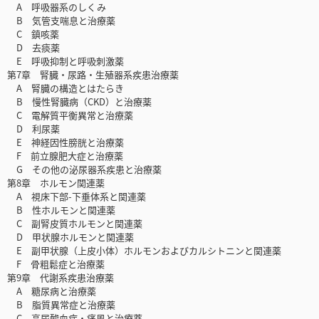
A 呼吸器系のしくみ
B 気管支喘息と治療薬
C 鎮咳薬
D 去痰薬
E 呼吸抑制と呼吸刺激薬
第7章 腎臓・尿路・生殖器系疾患治療薬
A 腎臓の構造とはたらき
B 慢性腎臓病（CKD）と治療薬
C 電解質平衡異常と治療薬
D 利尿薬
E 神経因性膀胱と治療薬
F 前立腺肥大症と治療薬
G その他の泌尿器系疾患と治療薬
第8章 ホルモン関連薬
A 視床下部-下垂体系と関連薬
B 性ホルモンと関連薬
C 副腎皮質ホルモンと関連薬
D 甲状腺ホルモンと関連薬
E 副甲状腺（上皮小体）ホルモンおよびカルシトニンと関連薬
F 骨粗鬆症と治療薬
第9章 代謝系疾患治療薬
A 糖尿病と治療薬
B 脂質異常症と治療薬
C 高尿酸血症・痛風と治療薬