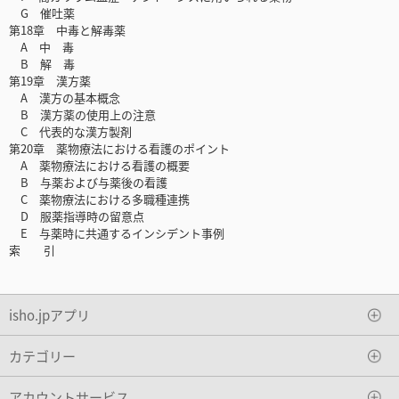
G 催吐薬
第18章 中毒と解毒薬
A 中 毒
B 解 毒
第19章 漢方薬
A 漢方の基本概念
B 漢方薬の使用上の注意
C 代表的な漢方製剤
第20章 薬物療法における看護のポイント
A 薬物療法における看護の概要
B 与薬および与薬後の看護
C 薬物療法における多職種連携
D 服薬指導時の留意点
E 与薬時に共通するインシデント事例
索 引
isho.jpアプリ
カテゴリー
アカウントサービス