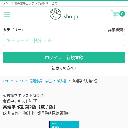
医学・医療の電子コンテンツ配信サービス
0
カテゴリー
詳細検索
ログイン／新規登録
初めての方へ
TOP
すべて
看護教員・学生
教科書
薬理学 改訂第2版
≪看護学テキストNiCE≫
看護学テキストNiCE
薬理学 改訂第2版【電子版】
荻田 喜代一(編) 田中 雅幸(編) 首藤 誠(編)